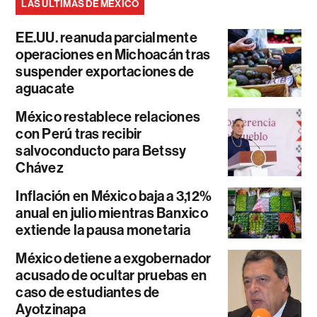
LAS ÚLTIMAS DE MÉXICO
EE.UU. reanuda parcialmente
operaciones en Michoacán tras
suspender exportaciones de
aguacate
México restablece relaciones
con Perú tras recibir
salvoconducto para Betssy
Chávez
Inflación en México baja a 3,12%
anual en julio mientras Banxico
extiende la pausa monetaria
México detiene a exgobernador
acusado de ocultar pruebas en
caso de estudiantes de
Ayotzinapa