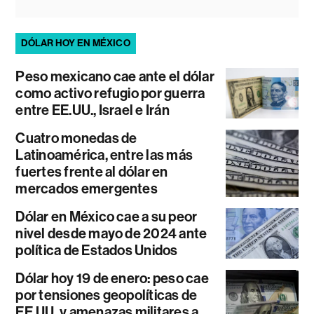
DÓLAR HOY EN MÉXICO
Peso mexicano cae ante el dólar
como activo refugio por guerra
entre EE.UU., Israel e Irán
Cuatro monedas de
Latinoamérica, entre las más
fuertes frente al dólar en
mercados emergentes
Dólar en México cae a su peor
nivel desde mayo de 2024 ante
política de Estados Unidos
Dólar hoy 19 de enero: peso cae
por tensiones geopolíticas de
EE.UU. y amenazas militares a