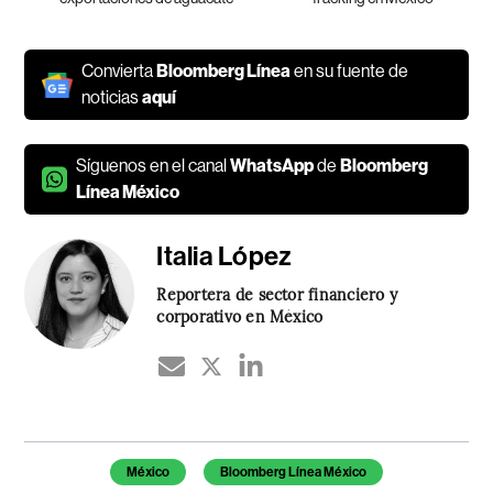
Convierta
Bloomberg Línea
en su fuente de
noticias
aquí
Síguenos en el canal
WhatsApp
de
Bloomberg
Línea México
Italia López
Reportera de sector financiero y
corporativo en México
Temas de este artículo
México
Bloomberg Línea México