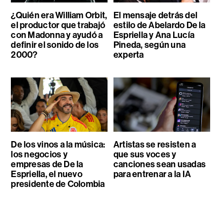
¿Quién era William Orbit,
El mensaje detrás del
el productor que trabajó
estilo de Abelardo De la
con Madonna y ayudó a
Espriella y Ana Lucía
definir el sonido de los
Pineda, según una
2000?
experta
De los vinos a la música:
Artistas se resisten a
los negocios y
que sus voces y
empresas de De la
canciones sean usadas
Espriella, el nuevo
para entrenar a la IA
presidente de Colombia