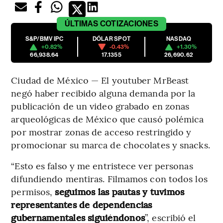
ÚLTIMAS
COTIZACIONES
S&P/BMV IPC
DÓLAR SPOT
NASDAQ
+0.82%
-0.43%
+1.30%
66,938.64
17.1355
26,690.62
Ciudad de México — El youtuber MrBeast
negó haber recibido alguna demanda por la
publicación de un video grabado en zonas
arqueológicas de México que causó polémica
por mostrar zonas de acceso restringido y
promocionar su marca de chocolates y snacks.
“Esto es falso y me entristece ver personas
difundiendo mentiras. Filmamos con todos los
permisos,
seguimos las pautas y tuvimos
representantes de dependencias
gubernamentales siguiéndonos
”, escribió el