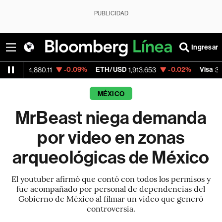
PUBLICIDAD
Ingresar
-0.09%
ETH/USD
-0.02%
Visa
64,880.11
1,913.653
362.50
MÉXICO
MrBeast niega demanda
por video en zonas
arqueológicas de México
El youtuber afirmó que contó con todos los permisos y
fue acompañado por personal de dependencias del
Gobierno de México al filmar un video que generó
controversia.