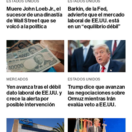
ESTADOS UNIDOS
ESTADOS UNIDOS
Muere John Loeb Jr., el
Barkin, de la Fed,
sucesor de una dinastía
advierte que el mercado
de Wall Street que se
laboral de EE.UU. está
volcó a la política
en un “equilibrio débil”
MERCADOS
ESTADOS UNIDOS
Yen avanza tras el débil
Trump dice que avanzan
dato laboral de EE.UU. y
las negociaciones sobre
crece la alerta por
Ormuz mientras Irán
posible intervención
evalúa veto a EE.UU.