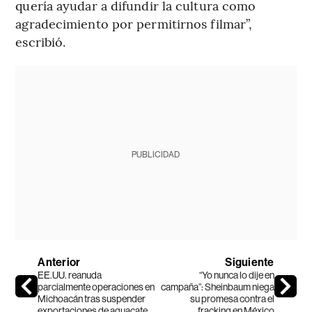
quería ayudar a difundir la cultura como
agradecimiento por permitirnos filmar”,
escribió.
PUBLICIDAD
Anterior
Siguiente
EE.UU. reanuda
“Yo nunca lo dije en
parcialmente operaciones en
campaña”: Sheinbaum niega
Michoacán tras suspender
su promesa contra el
exportaciones de aguacate
fracking en México