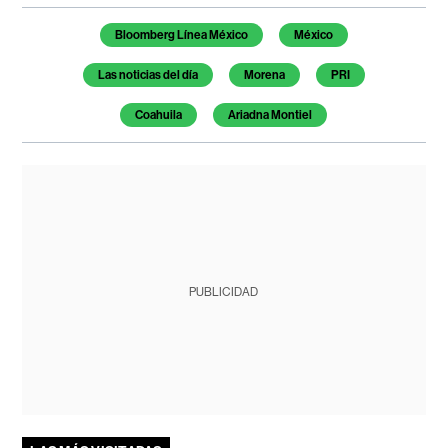
Temas de este artículo
Bloomberg Línea México
México
Las noticias del día
Morena
PRI
Coahuila
Ariadna Montiel
PUBLICIDAD