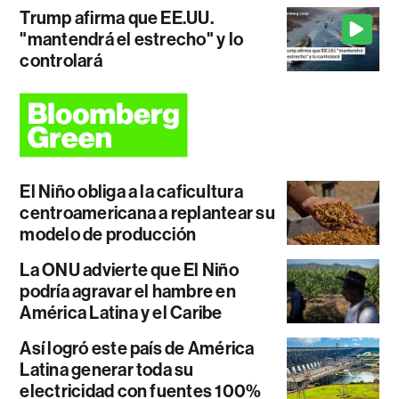
Trump afirma que EE.UU.
"mantendrá el estrecho" y lo
controlará
El Niño obliga a la caficultura
centroamericana a replantear su
modelo de producción
La ONU advierte que El Niño
podría agravar el hambre en
América Latina y el Caribe
Así logró este país de América
Latina generar toda su
electricidad con fuentes 100%