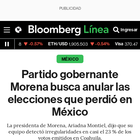
PUBLICIDAD
Ingresar
-0.57%
ETH/USD
-0.54%
Visa
+0.52%
1,905.503
370.47
MÉXICO
Partido gobernante
Morena busca anular las
elecciones que perdió en
México
La presidenta de Morena, Ariadna Montiel, dijo que su
equipo detectó irregularidades en casi el 23 % de los
votos emitidos en Coahuila.