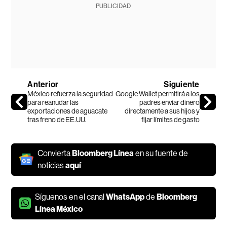
PUBLICIDAD
Anterior
Siguiente
México refuerza la seguridad
Google Wallet permitirá a los
para reanudar las
padres enviar dinero
exportaciones de aguacate
directamente a sus hijos y
tras freno de EE.UU.
fijar límites de gasto
Convierta
Bloomberg Línea
en su fuente de
noticias
aquí
Síguenos en el canal
WhatsApp
de
Bloomberg
Línea México