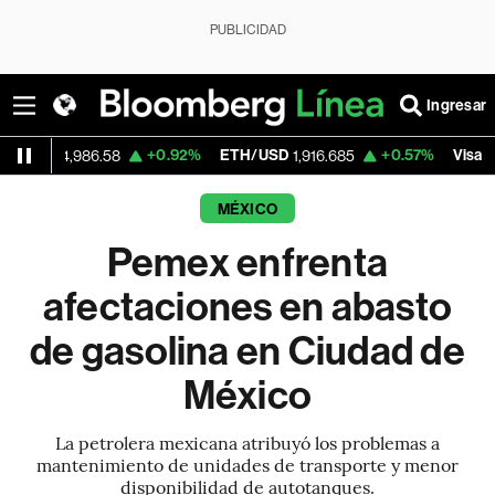
PUBLICIDAD
Ingresar
+0.92%
ETH/USD
+0.57%
Visa
,986.58
1,916.685
366.26
MÉXICO
Pemex enfrenta
afectaciones en abasto
de gasolina en Ciudad de
México
La petrolera mexicana atribuyó los problemas a
mantenimiento de unidades de transporte y menor
disponibilidad de autotanques.