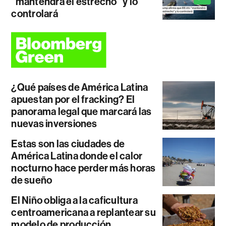
"mantendrá el estrecho" y lo
controlará
¿Qué países de América Latina
apuestan por el fracking? El
panorama legal que marcará las
nuevas inversiones
Estas son las ciudades de
América Latina donde el calor
nocturno hace perder más horas
de sueño
El Niño obliga a la caficultura
centroamericana a replantear su
modelo de producción