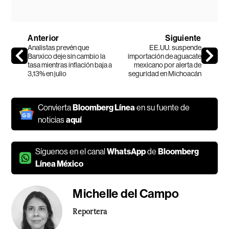
Anterior
Siguiente
Analistas prevén que
EE.UU. suspende
Banxico deje sin cambio la
importación de aguacate
tasa mientras inflación baja a
mexicano por alerta de
3,13% en julio
seguridad en Michoacán
Convierta
Bloomberg Línea
en su fuente de
noticias
aquí
Síguenos en el canal
WhatsApp
de
Bloomberg
Línea México
Michelle del Campo
Reportera