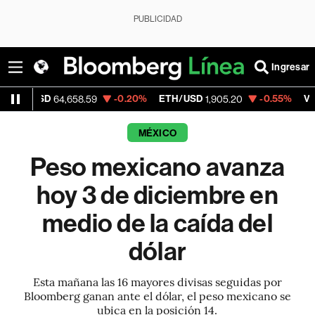
PUBLICIDAD
Ingresar
SD
-0.20%
ETH/USD
-0.55%
Visa
64,658.59
1,905.20
368.54
MÉXICO
Peso mexicano avanza
hoy 3 de diciembre en
medio de la caída del
dólar
Esta mañana las 16 mayores divisas seguidas por
Bloomberg ganan ante el dólar, el peso mexicano se
ubica en la posición 14.