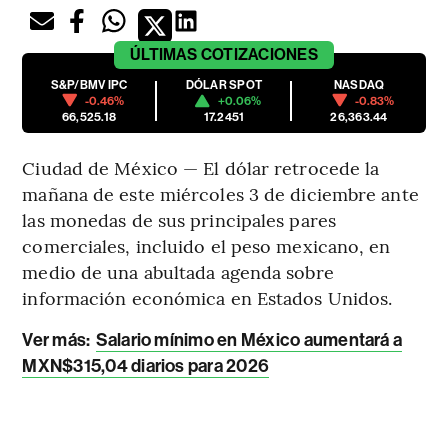
ÚLTIMAS
COTIZACIONES
S&P/BMV IPC
DÓLAR SPOT
NASDAQ
-0.46%
+0.06%
-0.83%
66,525.18
17.2451
26,363.44
Ciudad de México — El dólar retrocede la
mañana de este miércoles 3 de diciembre ante
las monedas de sus principales pares
comerciales, incluido el peso mexicano, en
medio de una abultada agenda sobre
información económica en Estados Unidos.
Ver más:
Salario mínimo en México aumentará a
MXN$315,04 diarios para 2026