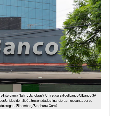
o e Intercam a Nafin y Banobras?
Una sucursal del banco CIBanco SA
dos Unidos identificó a tres entidades financieras mexicanas por su
o de drogas.
(Bloomberg/Stephania Corpi)