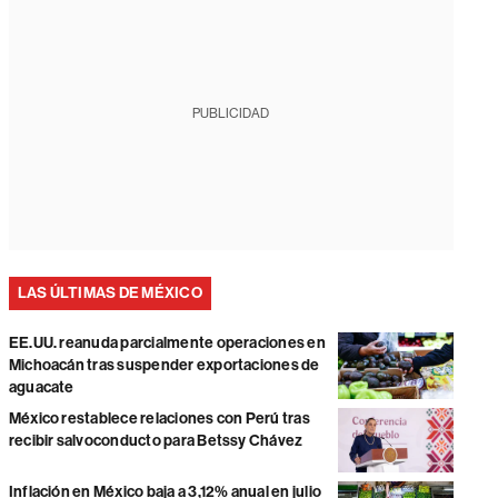
PUBLICIDAD
LAS ÚLTIMAS DE MÉXICO
EE.UU. reanuda parcialmente operaciones en
Michoacán tras suspender exportaciones de
aguacate
México restablece relaciones con Perú tras
recibir salvoconducto para Betssy Chávez
Inflación en México baja a 3,12% anual en julio