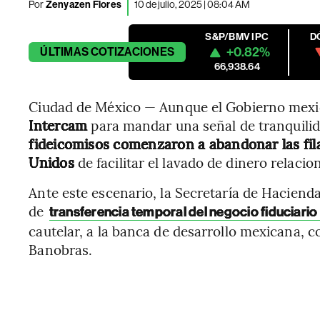
Por
Zenyazen Flores
10 de julio, 2025 | 08:04 AM
S&P/BMV IPC
D
+0.82%
ÚLTIMAS
COTIZACIONES
66,938.64
Ciudad de México — Aunque el Gobierno mexi
Intercam
para mandar una señal de tranquilid
fideicomisos comenzaron a abandonar las fil
Unidos
de facilitar el lavado de dinero relacio
Ante este escenario, la Secretaría de Hacienda 
de
transferencia temporal del negocio fiduciari
cautelar, a la banca de desarrollo mexicana,
Banobras.