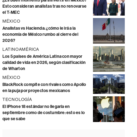
¿Es buen momento para invertir en México?
Esto consideran analistas tras no renovarse
el T-MEC
MÉXICO
Analistas vs Hacienda: ¿cómo le irá a la
economía de México rumbo al cierre del
2026?
LATINOAMÉRICA
Los 5 países de América Latina con mayor
calidad de vida en 2026, según clasificación
de Wharton
MÉXICO
BlackRock compite con rivales como Apollo
en la puja por proyectos mexicanos
TECNOLOGÍA
El iPhone 18 estándar no llegaría en
septiembre como de costumbre: esto es lo
que se sabe