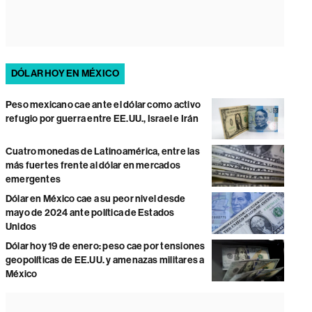
DÓLAR HOY EN MÉXICO
Peso mexicano cae ante el dólar como activo
refugio por guerra entre EE.UU., Israel e Irán
Cuatro monedas de Latinoamérica, entre las
más fuertes frente al dólar en mercados
emergentes
Dólar en México cae a su peor nivel desde
mayo de 2024 ante política de Estados
Unidos
Dólar hoy 19 de enero: peso cae por tensiones
geopolíticas de EE.UU. y amenazas militares a
México