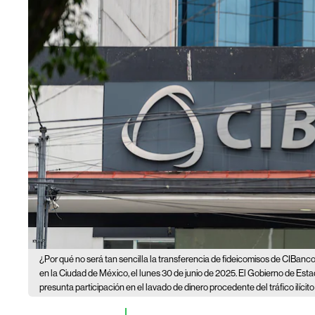
¿Por qué no será tan sencilla la transferencia de fideicomisos de CIBanc
en la Ciudad de México, el lunes 30 de junio de 2025. El Gobierno de Esta
presunta participación en el lavado de dinero procedente del tráfico ilícit