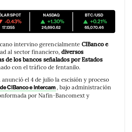
ÓLAR SPOT
NASDAQ
BTC/USD
-0.43%
+1.30%
+0.21%
17.1355
26,690.62
65,070.46
cano intervino gerencialmente
CIBanco e
ad al sector financiero,
diversos
as de los bancos señalados por Estados
nado con el tráfico de fentanilo.
anunció el 4 de julio la escisión y proceso
, bajo administración
o de CIBanco e Intercam
 conformada por Nafin-Bancomext y