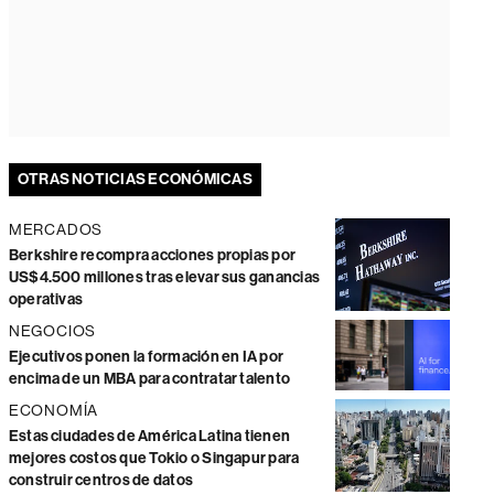
OTRAS NOTICIAS ECONÓMICAS
MERCADOS
Berkshire recompra acciones propias por
US$4.500 millones tras elevar sus ganancias
operativas
NEGOCIOS
Ejecutivos ponen la formación en IA por
encima de un MBA para contratar talento
ECONOMÍA
Estas ciudades de América Latina tienen
mejores costos que Tokio o Singapur para
construir centros de datos