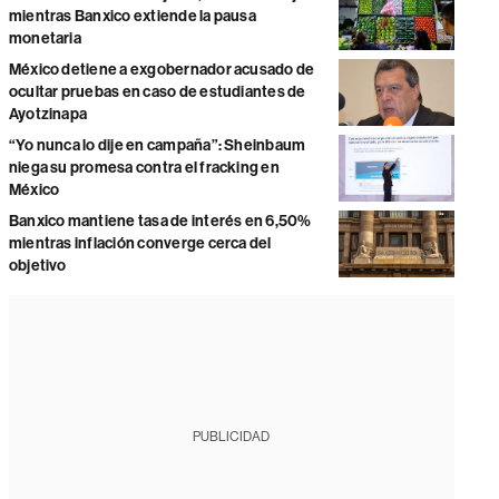
mientras Banxico extiende la pausa
monetaria
México detiene a exgobernador acusado de
ocultar pruebas en caso de estudiantes de
Ayotzinapa
“Yo nunca lo dije en campaña”: Sheinbaum
niega su promesa contra el fracking en
México
Banxico mantiene tasa de interés en 6,50%
mientras inflación converge cerca del
objetivo
PUBLICIDAD