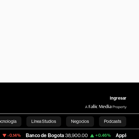
Ingresar
ecnología
Línea Studios
Negocios
Podcasts
Banco de Bogota
38,900.00
Apple
313.305
+0.46%
+0
English