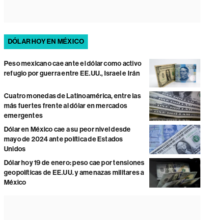
DÓLAR HOY EN MÉXICO
Peso mexicano cae ante el dólar como activo
refugio por guerra entre EE.UU., Israel e Irán
Cuatro monedas de Latinoamérica, entre las
más fuertes frente al dólar en mercados
emergentes
Dólar en México cae a su peor nivel desde
mayo de 2024 ante política de Estados
Unidos
Dólar hoy 19 de enero: peso cae por tensiones
geopolíticas de EE.UU. y amenazas militares a
México