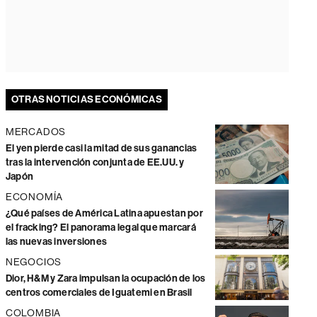
OTRAS NOTICIAS ECONÓMICAS
MERCADOS
El yen pierde casi la mitad de sus ganancias
tras la intervención conjunta de EE.UU. y
Japón
ECONOMÍA
¿Qué países de América Latina apuestan por
el fracking? El panorama legal que marcará
las nuevas inversiones
NEGOCIOS
Dior, H&M y Zara impulsan la ocupación de los
centros comerciales de Iguatemi en Brasil
COLOMBIA