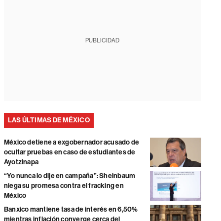
PUBLICIDAD
LAS ÚLTIMAS DE MÉXICO
México detiene a exgobernador acusado de
ocultar pruebas en caso de estudiantes de
Ayotzinapa
“Yo nunca lo dije en campaña”: Sheinbaum
niega su promesa contra el fracking en
México
Banxico mantiene tasa de interés en 6,50%
mientras inflación converge cerca del