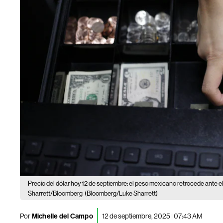
Precio del dólar hoy 12 de septiembre: el peso mexicano retrocede ante e
Sharrett/Bloomberg
(Bloomberg/Luke Sharrett)
Por
Michelle del Campo
12 de septiembre, 2025 | 07:43 AM