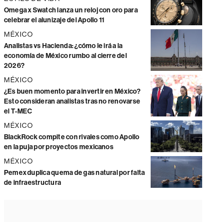
Omega x Swatch lanza un reloj con oro para
celebrar el alunizaje del Apollo 11
MÉXICO
Analistas vs Hacienda: ¿cómo le irá a la
economía de México rumbo al cierre del
2026?
MÉXICO
¿Es buen momento para invertir en México?
Esto consideran analistas tras no renovarse
el T-MEC
MÉXICO
BlackRock compite con rivales como Apollo
en la puja por proyectos mexicanos
MÉXICO
Pemex duplica quema de gas natural por falta
de infraestructura