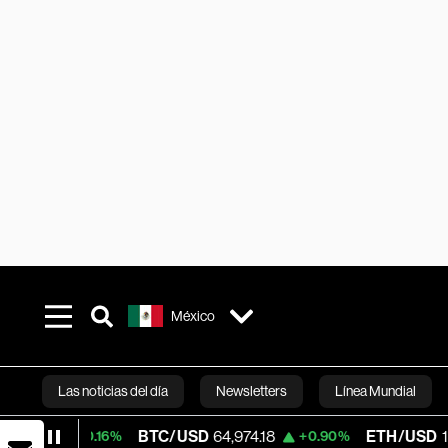
México
Las noticias del día
Newsletters
Línea Mundial
BTC/USD
64,974.18
ETH/USD
1,916.32
+0.16%
+0.90%
Bloomberg 