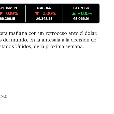
&P/BMV IPC
NASDAQ
BTC/USD
-0.19%
-0.06%
+1.05%
66,396.15
26,348.35
65,066.91
sta mañana con un retroceso ante el dólar,
 del mundo, en la antesala a la decisión de
 Estados Unidos, de la próxima semana.
IDAD