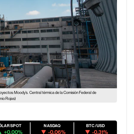
royectos: Moody’s.
Central térmica de la Comisión Federal de
nio Rojas)
ÓLAR SPOT
NASDAQ
BTC/USD
+0.00%
-0.06%
-0.31%