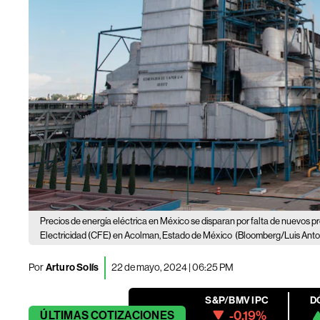
Precios de energía eléctrica en México se disparan por falta de nuevos p
Electricidad (CFE) en Acolman, Estado de México
(Bloomberg/Luis Anto
Por
Arturo Solís
22 de mayo, 2024 | 06:25 PM
S&P/BMV IPC
D
-0.19%
ÚLTIMAS
COTIZACIONES