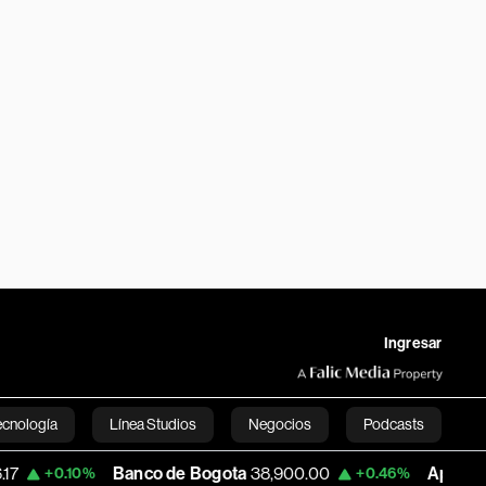
Ingresar
ecnología
Línea Studios
Negocios
Podcasts
Banco de Bogota
38,900.00
Apple
312.15
%
+0.46%
-0.1
English