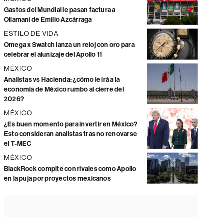
Gastos del Mundial le pasan factura a
Ollamani de Emilio Azcárraga
ESTILO DE VIDA
Omega x Swatch lanza un reloj con oro para
celebrar el alunizaje del Apollo 11
MÉXICO
Analistas vs Hacienda: ¿cómo le irá a la
economía de México rumbo al cierre del
2026?
MÉXICO
¿Es buen momento para invertir en México?
Esto consideran analistas tras no renovarse
el T-MEC
MÉXICO
BlackRock compite con rivales como Apollo
en la puja por proyectos mexicanos