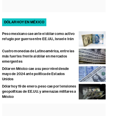
DÓLAR HOY EN MÉXICO
Peso mexicano cae ante el dólar como activo
refugio por guerra entre EE.UU., Israel e Irán
Cuatro monedas de Latinoamérica, entre las
más fuertes frente al dólar en mercados
emergentes
Dólar en México cae a su peor nivel desde
mayo de 2024 ante política de Estados
Unidos
Dólar hoy 19 de enero: peso cae por tensiones
geopolíticas de EE.UU. y amenazas militares a
México