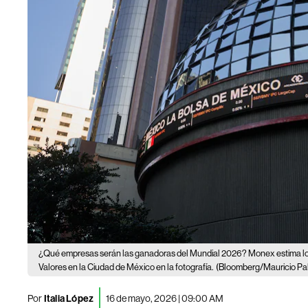
¿Qué empresas serán las ganadoras del Mundial 2026? Monex estima lo
Valores en la Ciudad de México en la fotografía.
(Bloomberg/Mauricio Pa
Por
Italia López
16 de mayo, 2026 | 09:00 AM