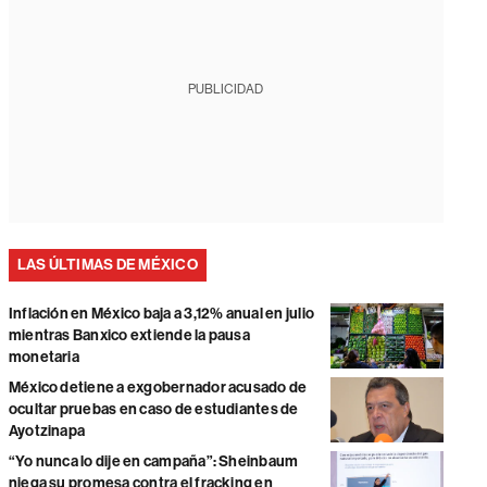
PUBLICIDAD
LAS ÚLTIMAS DE MÉXICO
Inflación en México baja a 3,12% anual en julio
mientras Banxico extiende la pausa
monetaria
México detiene a exgobernador acusado de
ocultar pruebas en caso de estudiantes de
Ayotzinapa
“Yo nunca lo dije en campaña”: Sheinbaum
niega su promesa contra el fracking en