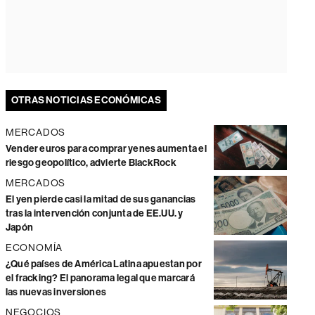
OTRAS NOTICIAS ECONÓMICAS
MERCADOS
Vender euros para comprar yenes aumenta el
riesgo geopolítico, advierte BlackRock
MERCADOS
El yen pierde casi la mitad de sus ganancias
tras la intervención conjunta de EE.UU. y
Japón
ECONOMÍA
¿Qué países de América Latina apuestan por
el fracking? El panorama legal que marcará
las nuevas inversiones
NEGOCIOS