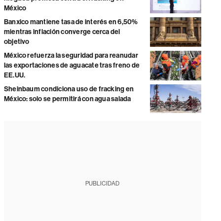
México
Banxico mantiene tasa de interés en 6,50%
mientras inflación converge cerca del
objetivo
México refuerza la seguridad para reanudar
las exportaciones de aguacate tras freno de
EE.UU.
Sheinbaum condiciona uso de fracking en
México: solo se permitirá con agua salada
PUBLICIDAD