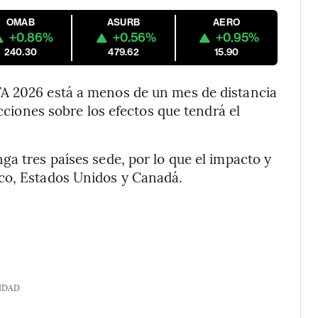
OMAB
ASURB
AERO
+0.86%
+0.56%
+0.95%
240.30
479.62
15.90
FA 2026 está a menos de un mes de distancia
icciones sobre los efectos que tendrá el
ga tres países sede, por lo que el impacto y
co, Estados Unidos y Canadá.
IDAD