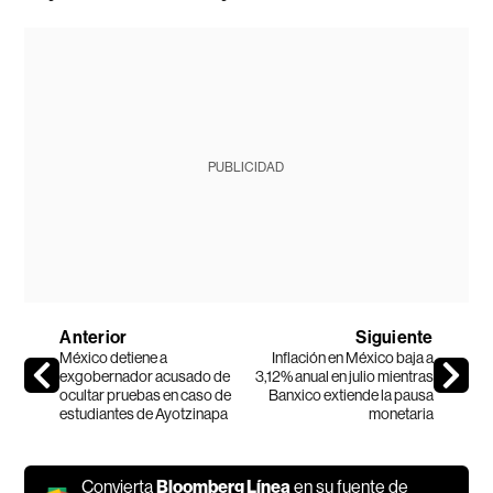
PUBLICIDAD
Anterior
Siguiente
México detiene a
Inflación en México baja a
exgobernador acusado de
3,12% anual en julio mientras
ocultar pruebas en caso de
Banxico extiende la pausa
estudiantes de Ayotzinapa
monetaria
Convierta
Bloomberg Línea
en su fuente de