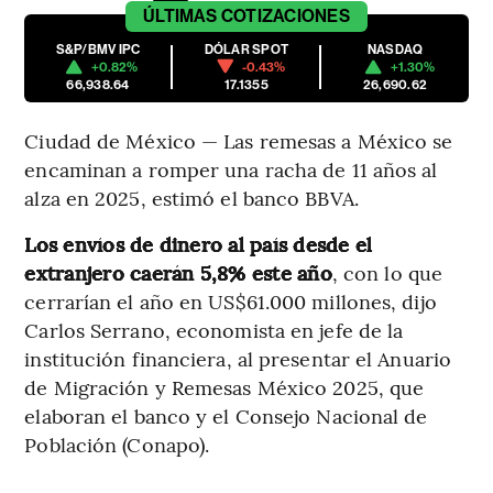
ÚLTIMAS
COTIZACIONES
S&P/BMV IPC
DÓLAR SPOT
NASDAQ
+0.82%
-0.43%
+1.30%
66,938.64
17.1355
26,690.62
Ciudad de México — Las remesas a México se
encaminan a romper una racha de 11 años al
alza en 2025, estimó el banco BBVA.
Los envíos de dinero al país desde el
extranjero caerán 5,8% este año
, con lo que
cerrarían el año en US$61.000 millones, dijo
Carlos Serrano, economista en jefe de la
institución financiera, al presentar el Anuario
de Migración y Remesas México 2025, que
elaboran el banco y el Consejo Nacional de
Población (Conapo).