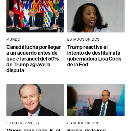
MUNDO
ESTADOS UNIDOS
Canadá lucha por llegar
Trump reactiva el
a un acuerdo antes de
intento de destituir a la
que el arancel del 50%
gobernadora Lisa Cook
de Trump agrave la
de la Fed
disputa
ESTADOS UNIDOS
ESTADOS UNIDOS
Muere John Loeb Jr., el
Barkin, de la Fed,