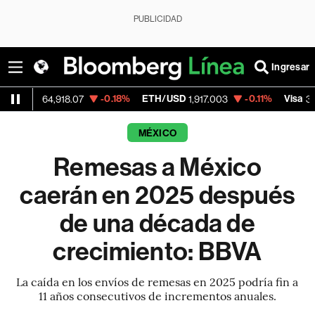
PUBLICIDAD
Ingresar
-0.18%
ETH/USD
-0.11%
Visa
-
64,918.07
1,917.003
362.50
MÉXICO
Remesas a México
caerán en 2025 después
de una década de
crecimiento: BBVA
La caída en los envíos de remesas en 2025 podría fin a
11 años consecutivos de incrementos anuales.