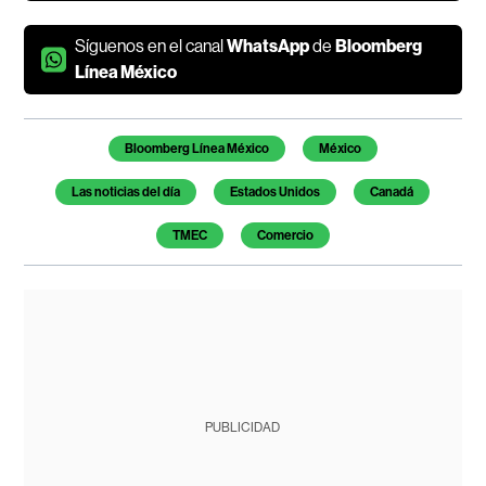
Síguenos en el canal
WhatsApp
de
Bloomberg
Línea México
Temas de este artículo
Bloomberg Línea México
México
Las noticias del día
Estados Unidos
Canadá
TMEC
Comercio
PUBLICIDAD