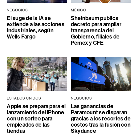
NEGOCIOS
MÉXICO
El auge de la IA se
Sheinbaum publica
extiende a las acciones
decreto para ampliar
industriales, según
transparencia del
Wells Fargo
Gobierno, filiales de
Pemex y CFE
ESTADOS UNIDOS
NEGOCIOS
Apple se prepara para el
Las ganancias de
lanzamiento del iPhone
Paramount se disparan
con un sorteo para
gracias a los recortes de
empleados de las
costos tras la fusión con
tiendas
Skydance