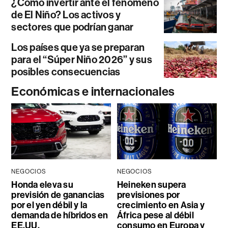
¿Cómo invertir ante el fenómeno
de El Niño? Los activos y
sectores que podrían ganar
Los países que ya se preparan
para el “Súper Niño 2026” y sus
posibles consecuencias
Económicas e internacionales
NEGOCIOS
NEGOCIOS
Honda eleva su
Heineken supera
previsión de ganancias
previsiones por
por el yen débil y la
crecimiento en Asia y
demanda de híbridos en
África pese al débil
EE.UU.
consumo en Europa y