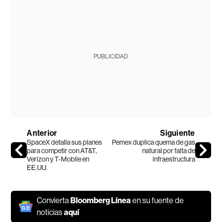
PUBLICIDAD
Anterior
Siguiente
SpaceX detalla sus planes
Pemex duplica quema de gas
para competir con AT&T,
natural por falta de
Verizon y T-Mobile en
infraestructura
EE.UU.
Convierta
Bloomberg Línea
en su fuente de
noticias
aquí