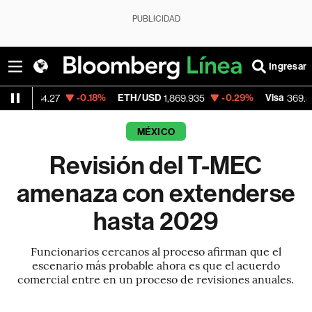
PUBLICIDAD
Ingresar
-0.18%
ETH/USD
-0.29%
Visa
+1.07%
27
1,869.935
369.59
MÉXICO
Revisión del T-MEC
amenaza con extenderse
hasta 2029
Funcionarios cercanos al proceso afirman que el
escenario más probable ahora es que el acuerdo
comercial entre en un proceso de revisiones anuales.