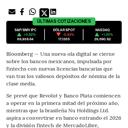
ÚLTIMAS
COTIZACIONES
S&P/BMV IPC
DÓLAR SPOT
NASDAQ
+0.82%
-0.43%
+1.30%
66,938.64
17.1355
26,690.62
Bloomberg — Una nueva ola digital se cierne
sobre los bancos mexicanos, impulsada por
fintechs con nuevas licencias bancarias que
van tras los valiosos depósitos de nómina de la
clase media.
Se prevé que Revolut y Banco Plata comiencen
a operar en la primera mitad del próximo año,
mientras que la brasileña Nu Holdings Ltd.
aspira a convertirse en banco entrando el 2026
y la división fintech de MercadoLibre,