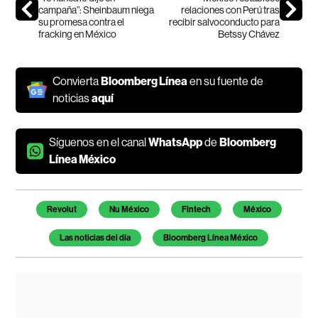
campaña”: Sheinbaum niega
relaciones con Perú tras
su promesa contra el
recibir salvoconducto para
fracking en México
Betssy Chávez
Convierta
Bloomberg Línea
en su fuente de
noticias
aquí
Síguenos en el canal
WhatsApp
de
Bloomberg
Línea México
Temas de este artículo
Revolut
Nu México
Fintech
México
Las noticias del día
Bloomberg Línea México