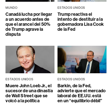
MUNDO
ESTADOS UNIDOS
Canadá lucha por llegar
Trump reactiva el
a un acuerdo antes de
intento de destituir a la
que el arancel del 50%
gobernadora Lisa Cook
de Trump agrave la
de la Fed
disputa
ESTADOS UNIDOS
ESTADOS UNIDOS
Muere John Loeb Jr., el
Barkin, de la Fed,
sucesor de una dinastía
advierte que el mercado
de Wall Street que se
laboral de EE.UU. está
volcó a la política
en un “equilibrio débil”