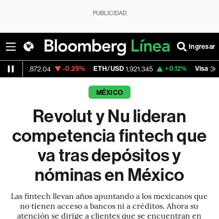
PUBLICIDAD
Ingresar
-0.25%
ETH/USD
+0.12%
Visa
-2.
72.04
1,921.345
362.50
MÉXICO
Revolut y Nu lideran
competencia fintech que
va tras depósitos y
nóminas en México
Las fintech llevan años apuntando a los mexicanos que
no tienen acceso a bancos ni a créditos. Ahora su
atención se dirige a clientes que se encuentran en