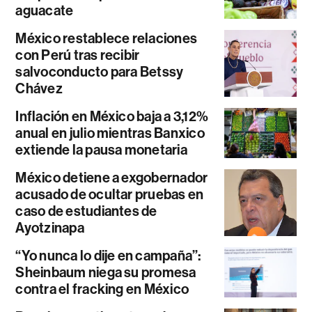
aguacate
México restablece relaciones
con Perú tras recibir
salvoconducto para Betssy
Chávez
Inflación en México baja a 3,12%
anual en julio mientras Banxico
extiende la pausa monetaria
México detiene a exgobernador
acusado de ocultar pruebas en
caso de estudiantes de
Ayotzinapa
“Yo nunca lo dije en campaña”:
Sheinbaum niega su promesa
contra el fracking en México