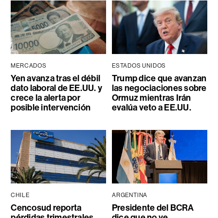
MERCADOS
ESTADOS UNIDOS
Yen avanza tras el débil
Trump dice que avanzan
dato laboral de EE.UU. y
las negociaciones sobre
crece la alerta por
Ormuz mientras Irán
posible intervención
evalúa veto a EE.UU.
CHILE
ARGENTINA
Cencosud reporta
Presidente del BCRA
pérdidas trimestrales
dice que no ve