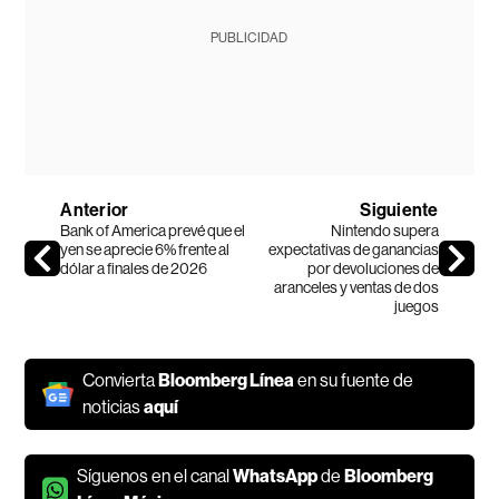
PUBLICIDAD
Anterior
Siguiente
Bank of America prevé que el
Nintendo supera
yen se aprecie 6% frente al
expectativas de ganancias
dólar a finales de 2026
por devoluciones de
aranceles y ventas de dos
juegos
Convierta
Bloomberg Línea
en su fuente de
noticias
aquí
Síguenos en el canal
WhatsApp
de
Bloomberg