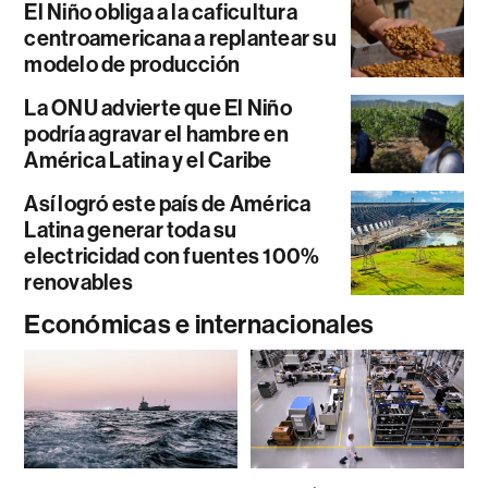
El Niño obliga a la caficultura
centroamericana a replantear su
modelo de producción
La ONU advierte que El Niño
podría agravar el hambre en
América Latina y el Caribe
Así logró este país de América
Latina generar toda su
electricidad con fuentes 100%
renovables
Económicas e internacionales