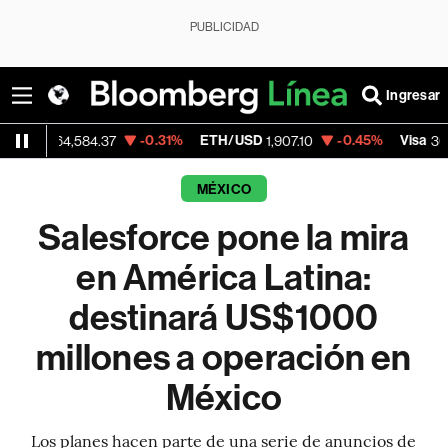
PUBLICIDAD
Ingresar
-0.31%
ETH/USD
-0.45%
Visa
-
4,584.37
1,907.10
368.54
MÉXICO
Salesforce pone la mira
en América Latina:
destinará US$1000
millones a operación en
México
Los planes hacen parte de una serie de anuncios de