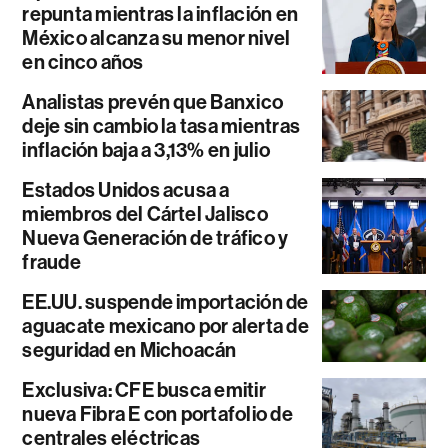
repunta mientras la inflación en
México alcanza su menor nivel
en cinco años
Analistas prevén que Banxico
deje sin cambio la tasa mientras
inflación baja a 3,13% en julio
Estados Unidos acusa a
miembros del Cártel Jalisco
Nueva Generación de tráfico y
fraude
EE.UU. suspende importación de
aguacate mexicano por alerta de
seguridad en Michoacán
Exclusiva: CFE busca emitir
nueva Fibra E con portafolio de
centrales eléctricas