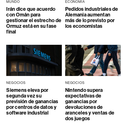
MUNDO
ECONOMÍA
Irán dice que acuerdo
Pedidos industriales de
con Omán para
Alemania aumentan
gestionar el estrecho de
más de lo previsto por
Ormuz está en su fase
los economistas
final
NEGOCIOS
NEGOCIOS
Siemens eleva por
Nintendo supera
segunda vez su
expectativas de
previsión de ganancias
ganancias por
por centros de datos y
devoluciones de
software industrial
aranceles y ventas de
dos juegos