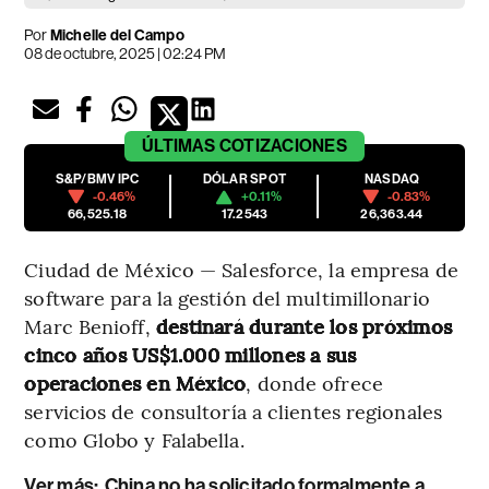
Por
Michelle del Campo
08 de octubre, 2025 | 02:24 PM
ÚLTIMAS
COTIZACIONES
S&P/BMV IPC
DÓLAR SPOT
NASDAQ
-0.46%
+0.11%
-0.83%
66,525.18
17.2543
26,363.44
Ciudad de México — Salesforce, la empresa de
software para la gestión del multimillonario
Marc Benioff,
destinará durante los próximos
cinco años US$1.000 millones a sus
operaciones en México
, donde ofrece
servicios de consultoría a clientes regionales
como Globo y Falabella.
Ver más:
China no ha solicitado formalmente a