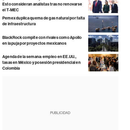
Esto consideran analistas tras no renovarse
el T-MEC
Pemex duplica quema de gas natural por falta
de infraestructura
BlackRock compite con rivales como Apollo
en la puja por proyectos mexicanos
Agenda de la semana: empleo en EE.UU.,
tasas en México y posesión presidencial en
Colombia
PUBLICIDAD