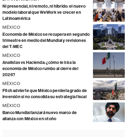
Ni presencial, ni remoto, ni híbrido: el nuevo
modelo laboral que WeWork ve crecer en
Latinoamérica
MÉXICO
Economía de México se recupera en segundo
trimestre en medio del Mundial y revisiones
del T-MEC
MÉXICO
Analistas vs Hacienda: ¿cómo le irá a la
economía de México rumbo al cierre del
2026?
MÉXICO
Fitch advierte que México perdería grado de
inversión si no consolida su estrategia fiscal
MÉXICO
Banco Mundial lanzará nuevo marco de
alianza con México en otoño