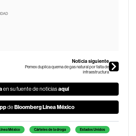
IDAD
Noticia siguiente
Pemex duplica quema de gas natural por falta de
infraestructura
a
aquí
en su fuente de noticias
pp
Bloomberg Línea México
de
ínea México
Cárteles de la droga
Estados Unidos