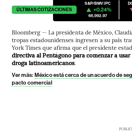
S&P/BMV IPC
D
+0.24%
ÚLTIMAS
COTIZACIONES
66,992.97
Bloomberg — La presidenta de México, Claudia
tropas estadounidenses ingresen a su país tra
York Times que afirma que el presidente est
directiva al Pentágono para comenzar a usar la
droga latinoamericanos
.
Ver más:
México está cerca de un acuerdo de se
pacto comercial
PUBLIC