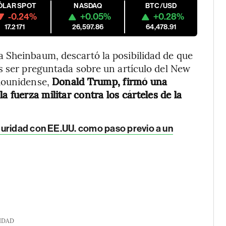
ÓLAR SPOT
NASDAQ
BTC/USD
-0.24%
+0.05%
+0.28%
17.2171
26,597.86
64,478.91
 Sheinbaum, descartó la posibilidad de que
s ser preguntada sobre un artículo del New
adounidense,
Donald Trump, firmó una
 fuerza militar contra los cárteles de la
guridad con EE.UU. como paso previo a un
IDAD