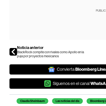
PUBLIC
Noticia anterior
BlackRock compite con rivales como Apollo en la
puja por proyectos mexicanos
Bloomberg Líne
Convierta
WhatsA
Síguenos en el canal
Temas de este artículo
Claudia Sheinbaum
Las noticias del día
Bloomberg L