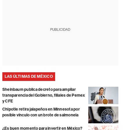
PUBLICIDAD
LAS ÚLTIMAS DE MÉXICO
Sheinbaum publica decreto para ampliar
transparencia del Gobierno, filiales de Pemex
y CFE
Chipotle retira jalapeños en Minnesota por
posible vínculo con un brote de salmonela
¿Es buen momento para invertir en México?