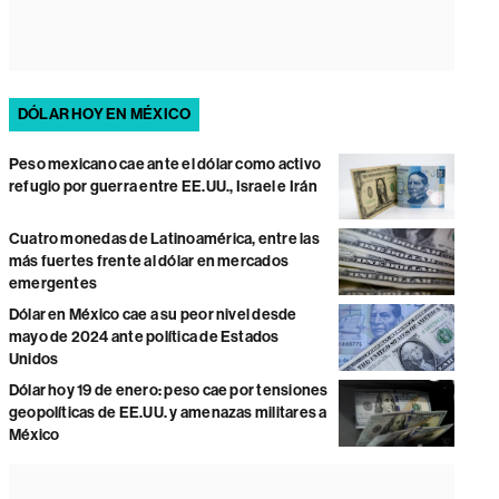
DÓLAR HOY EN MÉXICO
Peso mexicano cae ante el dólar como activo
refugio por guerra entre EE.UU., Israel e Irán
Cuatro monedas de Latinoamérica, entre las
más fuertes frente al dólar en mercados
emergentes
Dólar en México cae a su peor nivel desde
mayo de 2024 ante política de Estados
Unidos
Dólar hoy 19 de enero: peso cae por tensiones
geopolíticas de EE.UU. y amenazas militares a
México