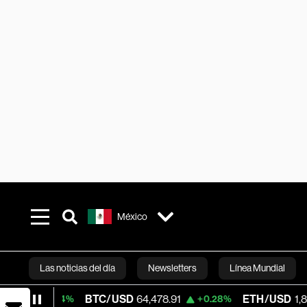
México
Las noticias del día
Newsletters
Línea Mundial
BTC/USD
64,478.91
ETH/USD
1,875.898
+0.04%
+0.28%
Bloomberg 