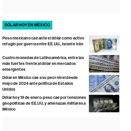
DÓLAR HOY EN MÉXICO
Peso mexicano cae ante el dólar como activo
refugio por guerra entre EE.UU., Israel e Irán
Cuatro monedas de Latinoamérica, entre las
más fuertes frente al dólar en mercados
emergentes
Dólar en México cae a su peor nivel desde
mayo de 2024 ante política de Estados
Unidos
Dólar hoy 19 de enero: peso cae por tensiones
geopolíticas de EE.UU. y amenazas militares a
México