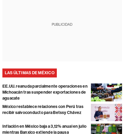
PUBLICIDAD
LAS ÚLTIMAS DE MÉXICO
EE.UU. reanuda parcialmente operaciones en
Michoacán tras suspender exportaciones de
aguacate
México restablece relaciones con Perú tras
recibir salvoconducto para Betssy Chávez
Inflación en México baja a 3,12% anual en julio
mientras Banxico extiende la pausa