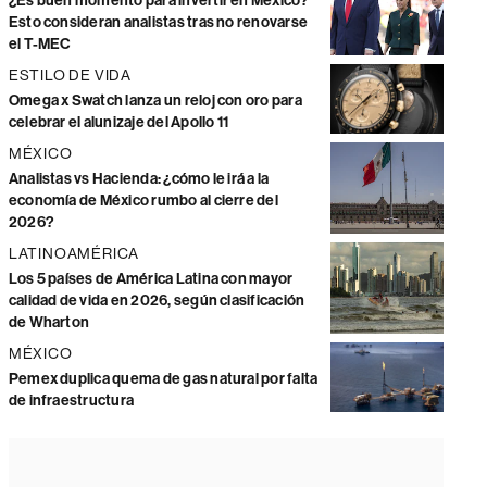
¿Es buen momento para invertir en México?
Esto consideran analistas tras no renovarse
el T-MEC
ESTILO DE VIDA
Omega x Swatch lanza un reloj con oro para
celebrar el alunizaje del Apollo 11
MÉXICO
Analistas vs Hacienda: ¿cómo le irá a la
economía de México rumbo al cierre del
2026?
LATINOAMÉRICA
Los 5 países de América Latina con mayor
calidad de vida en 2026, según clasificación
de Wharton
MÉXICO
Pemex duplica quema de gas natural por falta
de infraestructura