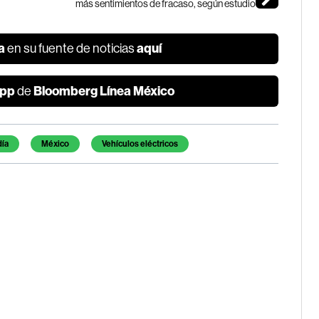
más sentimientos de fracaso, según estudio
a
aquí
en su fuente de noticias
pp
Bloomberg Línea México
de
día
México
Vehículos eléctricos