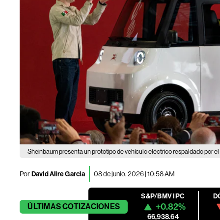
Sheinbaum presenta un prototipo de vehículo eléctrico respaldado por el
Por
David Alire Garcia
08 de junio, 2026 | 10:58 AM
S&P/BMV IPC
D
+0.82%
ÚLTIMAS
COTIZACIONES
66,938.64