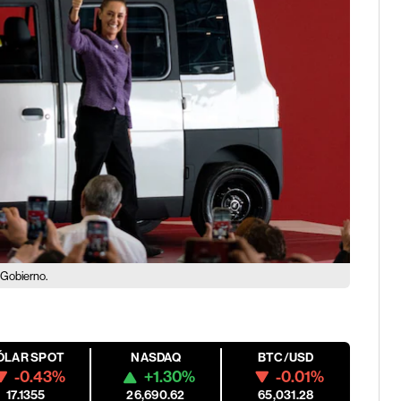
 Gobierno.
ÓLAR SPOT
NASDAQ
BTC/USD
-0.43%
+1.30%
-0.01%
17.1355
26,690.62
65,031.28