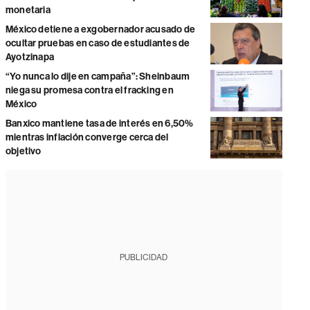
monetaria
México detiene a exgobernador acusado de
ocultar pruebas en caso de estudiantes de
Ayotzinapa
“Yo nunca lo dije en campaña”: Sheinbaum
niega su promesa contra el fracking en
México
Banxico mantiene tasa de interés en 6,50%
mientras inflación converge cerca del
objetivo
PUBLICIDAD