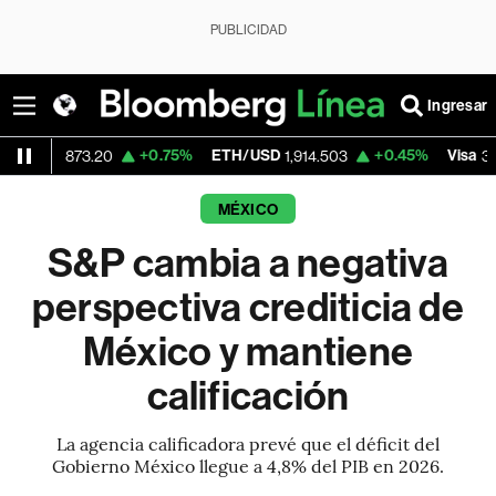
PUBLICIDAD
Ingresar
+0.75%
ETH/USD
+0.45%
Visa
+0
73.20
1,914.503
370.47
MÉXICO
S&P cambia a negativa
perspectiva crediticia de
México y mantiene
calificación
La agencia calificadora prevé que el déficit del
Gobierno México llegue a 4,8% del PIB en 2026.