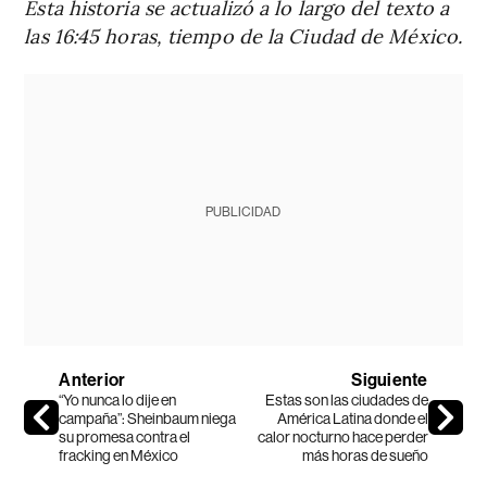
Esta historia se actualizó a lo largo del texto a
las 16:45 horas, tiempo de la Ciudad de México.
PUBLICIDAD
Anterior
Siguiente
“Yo nunca lo dije en
Estas son las ciudades de
campaña”: Sheinbaum niega
América Latina donde el
su promesa contra el
calor nocturno hace perder
fracking en México
más horas de sueño