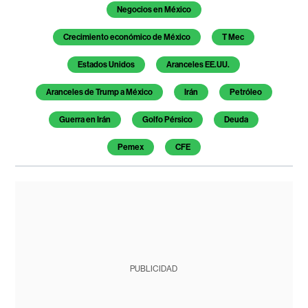
Negocios en México
Crecimiento económico de México
T Mec
Estados Unidos
Aranceles EE.UU.
Aranceles de Trump a México
Irán
Petróleo
Guerra en Irán
Golfo Pérsico
Deuda
Pemex
CFE
PUBLICIDAD