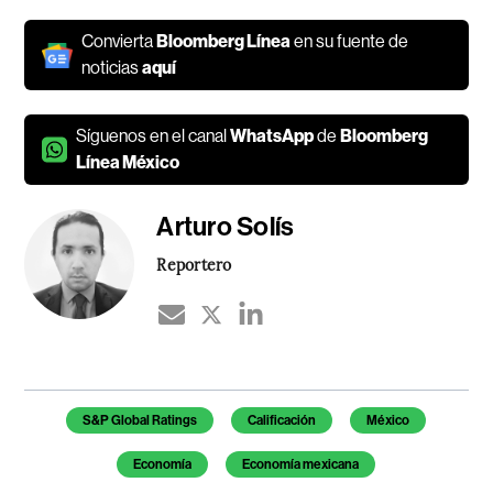
Convierta
Bloomberg Línea
en su fuente de
noticias
aquí
Síguenos en el canal
WhatsApp
de
Bloomberg
Línea México
Arturo Solís
Reportero
Temas de este artículo
S&P Global Ratings
Calificación
México
Economía
Economía mexicana