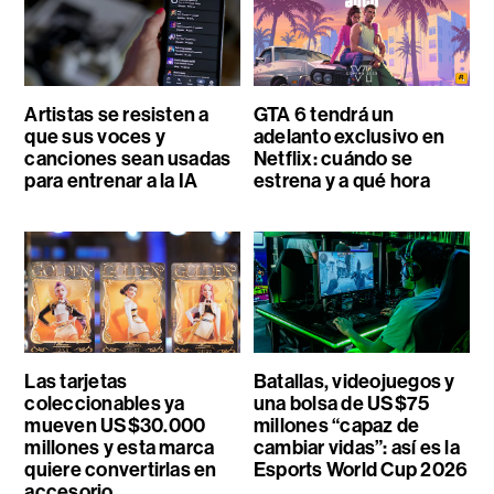
Artistas se resisten a
GTA 6 tendrá un
que sus voces y
adelanto exclusivo en
canciones sean usadas
Netflix: cuándo se
para entrenar a la IA
estrena y a qué hora
Las tarjetas
Batallas, videojuegos y
coleccionables ya
una bolsa de US$75
mueven US$30.000
millones “capaz de
millones y esta marca
cambiar vidas”: así es la
quiere convertirlas en
Esports World Cup 2026
accesorio