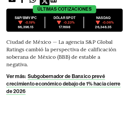
ÚLTIMAS
COTIZACIONES
S&P/BMV IPC
DÓLAR SPOT
NASDAQ
-0.19%
-0.23%
-0.06%
66,396.15
17.1698
26,348.35
Ciudad de México — La agencia S&P Global
Ratings cambió la perspectiva de calificación
soberana de México (BBB) de estable a
negativa.
Ver más:
Subgobernador de Banxico prevé
crecimiento económico debajo de 1% hacia cierre
de 2026