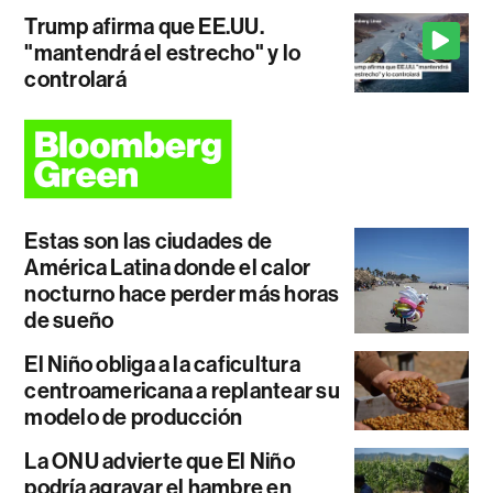
Trump afirma que EE.UU.
"mantendrá el estrecho" y lo
controlará
Estas son las ciudades de
América Latina donde el calor
nocturno hace perder más horas
de sueño
El Niño obliga a la caficultura
centroamericana a replantear su
modelo de producción
La ONU advierte que El Niño
podría agravar el hambre en