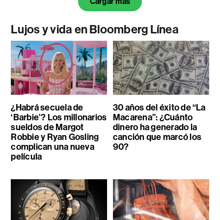
Cargar más
Lujos y vida en Bloomberg Línea
¿Habrá secuela de
30 años del éxito de “La
‘Barbie’? Los millonarios
Macarena”: ¿Cuánto
sueldos de Margot
dinero ha generado la
Robbie y Ryan Gosling
canción que marcó los
complican una nueva
90?
película