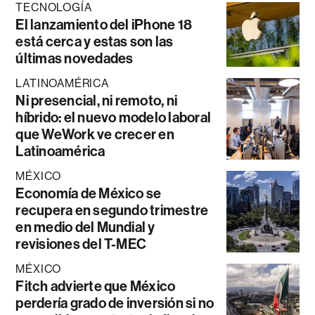
TECNOLOGÍA
El lanzamiento del iPhone 18
está cerca y estas son las
últimas novedades
LATINOAMÉRICA
Ni presencial, ni remoto, ni
híbrido: el nuevo modelo laboral
que WeWork ve crecer en
Latinoamérica
MÉXICO
Economía de México se
recupera en segundo trimestre
en medio del Mundial y
revisiones del T-MEC
MÉXICO
Fitch advierte que México
perdería grado de inversión si no