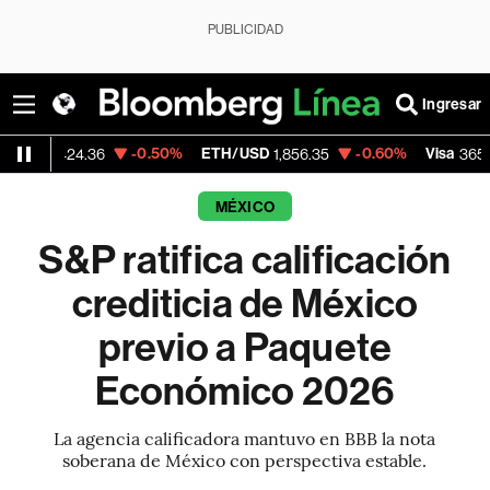
PUBLICIDAD
Ingresar
-0.50%
ETH/USD
-0.60%
Visa
-0.1
4.36
1,856.35
365.67
MÉXICO
S&P ratifica calificación
crediticia de México
previo a Paquete
Económico 2026
La agencia calificadora mantuvo en BBB la nota
soberana de México con perspectiva estable.