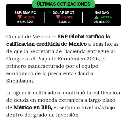
ÚLTIMAS
COTIZACIONES
S&P/BMV IPC
DÓLAR SPOT
NASDAQ
-0.36%
-0.01%
+2.13%
66,697.22
17.3303
25,913.90
Ciudad de México —
S&P Global ratificó la
calificación crediticia de México
a unas horas
de que la Secretaría de Hacienda entregue al
Congreso el Paquete Económico 2026, el
primero manufacturado por el equipo
económico de la presidenta Claudia
Sheinbaum.
La agencia calificadora confirmó la calificación
de deuda en moneda extranjera a largo plazo
de
México en BBB,
el segundo nivel más bajo
dentro del grado de inversión.