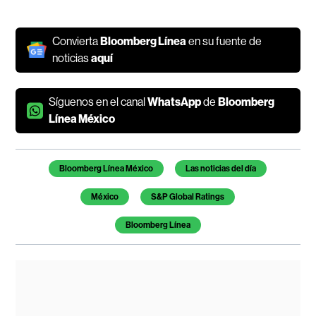
Convierta
Bloomberg Línea
en su fuente de
noticias
aquí
Síguenos en el canal
WhatsApp
de
Bloomberg
Línea México
Temas de este artículo
Bloomberg Línea México
Las noticias del día
México
S&P Global Ratings
Bloomberg Línea