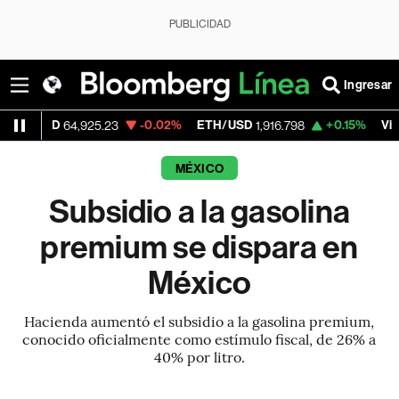
PUBLICIDAD
Ingresar
D
-0.02%
ETH/USD
+0.15%
Visa
64,925.23
1,916.798
362.50
MÉXICO
Subsidio a la gasolina
premium se dispara en
México
Hacienda aumentó el subsidio a la gasolina premium,
conocido oficialmente como estímulo fiscal, de 26% a
40% por litro.