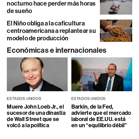
nocturno hace perder más horas
de sueño
El Niño obliga a la caficultura
centroamericana a replantear su
modelo de producción
Económicas e internacionales
ESTADOS UNIDOS
ESTADOS UNIDOS
Muere John Loeb Jr., el
Barkin, de la Fed,
sucesor de una dinastía
advierte que el mercado
de Wall Street que se
laboral de EE.UU. está
volcó a la política
en un “equilibrio débil”