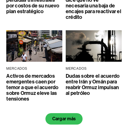
pérdidas trimestrales
dice que no ve
por costos de su nuevo
necesaria una baja de
plan estratégico
encajes para reactivar el
crédito
MERCADOS
MERCADOS
Activos de mercados
Dudas sobre el acuerdo
emergentes caen por
entre Irán y Omán para
temor a que el acuerdo
reabrir Ormuz impulsan
sobre Ormuz eleve las
al petróleo
tensiones
Cargar más