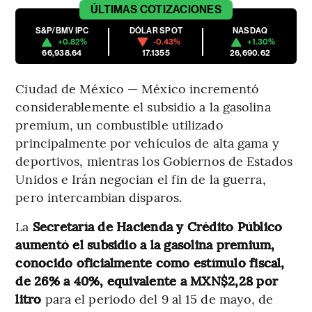
ÚLTIMAS
COTIZACIONES
S&P/BMV IPC
DÓLAR SPOT
NASDAQ
+0.82%
-0.43%
+1.30%
66,938.64
17.1355
26,690.62
Ciudad de México — México incrementó
considerablemente el subsidio a la gasolina
premium, un combustible utilizado
principalmente por vehículos de alta gama y
deportivos, mientras los Gobiernos de Estados
Unidos e Irán negocian el fin de la guerra,
pero intercambian disparos.
La
Secretaría de Hacienda y Crédito Público
aumentó el subsidio a la gasolina premium,
conocido oficialmente como estímulo fiscal,
de 26% a 40%, equivalente a MXN$2,28 por
litro
para el periodo del 9 al 15 de mayo, de