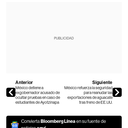
PUBLICIDAD
Anterior
Siguiente
México detiene a
México refuerza la seguridad
exgobernador acusado de
para reanudar las
ocultar pruebas en caso de
exportaciones de aguacate
estudiantes de Ayotzinapa
tras freno de EE.UU.
Convierta
Bloomberg Línea
en su fuente de