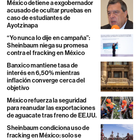
México detiene a exgobernador
acusado de ocultar pruebas en
caso de estudiantes de
Ayotzinapa
“Yo nunca lo dije en campaña”:
Sheinbaum niega su promesa
contra el fracking en México
Banxico mantiene tasa de
interés en 6,50% mientras
inflación converge cerca del
objetivo
México refuerza la seguridad
para reanudar las exportaciones
de aguacate tras freno de EE.UU.
Sheinbaum condiciona uso de
fracking en México: solo se