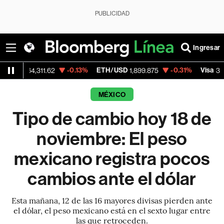
PUBLICIDAD
Ingresar
-0.13%
ETH/USD
-0.31%
Visa
+
4,311.62
1,899.875
370.47
MÉXICO
Tipo de cambio hoy 18 de
noviembre: El peso
mexicano registra pocos
cambios ante el dólar
Esta mañana, 12 de las 16 mayores divisas pierden ante
el dólar, el peso mexicano está en el sexto lugar entre
las que retroceden.