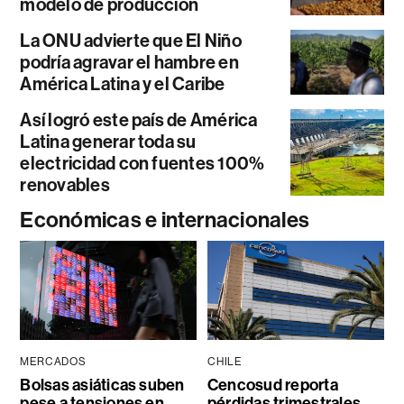
modelo de producción
La ONU advierte que El Niño
podría agravar el hambre en
América Latina y el Caribe
Así logró este país de América
Latina generar toda su
electricidad con fuentes 100%
renovables
Económicas e internacionales
MERCADOS
CHILE
Bolsas asiáticas suben
Cencosud reporta
pese a tensiones en
pérdidas trimestrales