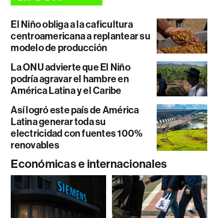
El Niño obliga a la caficultura
centroamericana a replantear su
modelo de producción
La ONU advierte que El Niño
podría agravar el hambre en
América Latina y el Caribe
Así logró este país de América
Latina generar toda su
electricidad con fuentes 100%
renovables
Económicas e internacionales