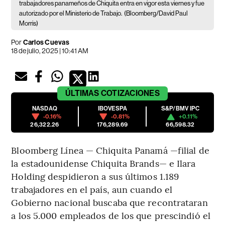
trabajadores panameños de Chiquita entra en vigor esta viernes y fue
autorizado por el Ministerio de Trabajo.
(Bloomberg/David Paul
Morris)
Por
Carlos Cuevas
18 de julio, 2025 | 10:41 AM
ÚLTIMAS
COTIZACIONES
NASDAQ
IBOVESPA
S&P/BMV IPC
-0.16%
-0.81%
+0.11%
26,322.26
176,289.69
66,598.32
Bloomberg Línea — Chiquita Panamá —filial de
la estadounidense Chiquita Brands— e Ilara
Holding despidieron a sus últimos 1.189
trabajadores en el país, aun cuando el
Gobierno nacional buscaba que recontrataran
a los 5.000 empleados de los que prescindió el