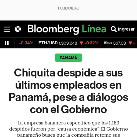
PUBLICIDAD
Ingresar
34%
ETH/USD
-0.32%
Visa
-0.39%
Merc
1,909.648
367.09
PANAMÁ
Chiquita despide a sus
últimos empleados en
Panamá, pese a diálogos
con el Gobierno
La empresa bananera especificó que los 1.189
despidos fueron por “causa económica”. El Gobierno
panameño busca que la compañía retome sus