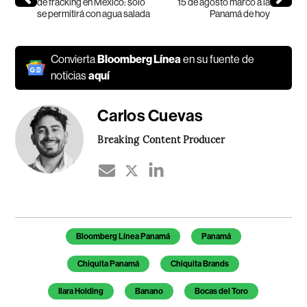
de fracking en México: solo
15 de agosto marcó a la
se permitirá con agua salada
Panamá de hoy
Convierta
Bloomberg Línea
en su fuente de
noticias
aquí
Carlos Cuevas
Breaking Content Producer
Temas de este artículo
Bloomberg Línea Panamá
Panamá
Chiquita Panamá
Chiquita Brands
Ilara Holding
Banano
Bocas del Toro