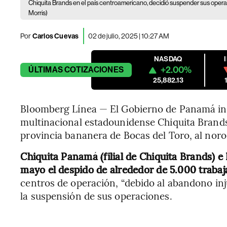
Chiquita Brands en el país centroamericano, decidió suspender sus oper
Morris)
Por
Carlos Cuevas
02 de julio, 2025 | 10:27 AM
NASDAQ
+2.00%
ÚLTIMAS
COTIZACIONES
25,882.13
Bloomberg Línea — El Gobierno de Panamá in
multinacional estadounidense Chiquita Brands
provincia bananera de Bocas del Toro, al noroe
Chiquita Panamá (filial de Chiquita Brands) e
mayo el despido de alrededor de 5.000 traba
centros de operación, “debido al abandono inju
la suspensión de sus operaciones.