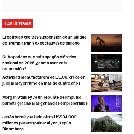
LAS ÚLTIMAS
El petróleo cae tras suspensión de un ataque
de Trump a Irán y expectativas de diálogo
Cuba padece su sexto apagón eléctrico
nacional en 2026, ¿cómo avanza la
reconexión?
Actividad manufacturera de EE.UU. crece en
julio al mayor ritmo en más de cuatro años
Morgan Stanley ve un repunte del impulso
bursátil gracias a las ganancias empresariales
Japón habría gastado otros US$34.000
millones para respaldar al yen, según
Bloomberg