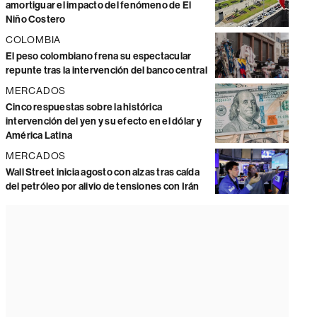
amortiguar el impacto del fenómeno de El
Niño Costero
COLOMBIA
El peso colombiano frena su espectacular
repunte tras la intervención del banco central
MERCADOS
Cinco respuestas sobre la histórica
intervención del yen y su efecto en el dólar y
América Latina
MERCADOS
Wall Street inicia agosto con alzas tras caída
del petróleo por alivio de tensiones con Irán