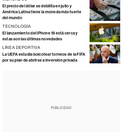
El precio del dólar se debilita en julio y
América Latina tiene la moneda más fuerte
del mundo
TECNOLOGÍA
El lanzamiento del iPhone 18 está cerca y
estas son las últimas novedades
LÍNEA DEPORTIVA
La UEFA estudia boicotear torneos de la FIFA
por su plan de abrirse a inversión privada
PUBLICIDAD