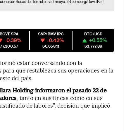
aciones en Bocas del Toro el pasado mayo.
(Bloomberg/David Paul
IBOVESPA
S&P/BMV IPC
BTC/USD
-0.39%
-0.42%
+0.55%
177,300.57
66,658.11
63,777.89
formó estar conversando con la
 para que restablezca sus operaciones en la
ste del país.
 Ilara Holding informaron el pasado 22 de
jadores
, tanto en sus fincas como en sus
stificado de labores”, decisión que implicó