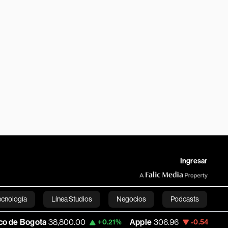
Ingresar
ecnología
Línea Studios
Negocios
Podcasts
800.00
Apple
306.96
USD COP
3,241.15
+0.21%
-0.54%
English