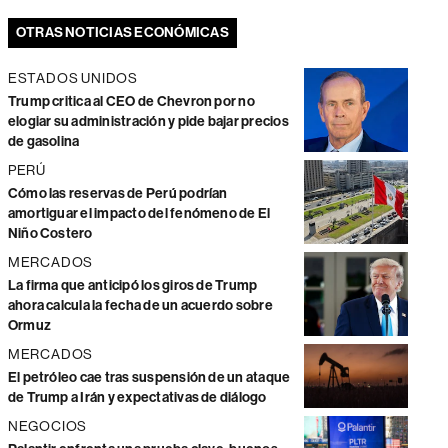
OTRAS NOTICIAS ECONÓMICAS
ESTADOS UNIDOS
Trump critica al CEO de Chevron por no
elogiar su administración y pide bajar precios
de gasolina
PERÚ
Cómo las reservas de Perú podrían
amortiguar el impacto del fenómeno de El
Niño Costero
MERCADOS
La firma que anticipó los giros de Trump
ahora calcula la fecha de un acuerdo sobre
Ormuz
MERCADOS
El petróleo cae tras suspensión de un ataque
de Trump a Irán y expectativas de diálogo
NEGOCIOS