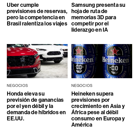
Uber cumple
Samsung presenta su
previsiones de reservas,
hoja de ruta de
pero la competencia en
memorias 3D para
Brasil ralentiza los viajes
competir por el
liderazgo en IA
NEGOCIOS
NEGOCIOS
Honda eleva su
Heineken supera
previsión de ganancias
previsiones por
por el yen débil y la
crecimiento en Asia y
demanda de híbridos en
África pese al débil
EE.UU.
consumo en Europa y
América