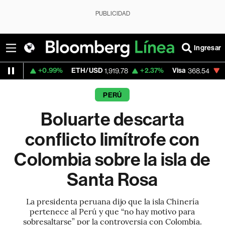
PUBLICIDAD
Ingresar
+0.99%
ETH/USD
+2.37%
Visa
-0.28%
Mer
1,919.78
368.54
PERÚ
Boluarte descarta
conflicto limítrofe con
Colombia sobre la isla de
Santa Rosa
La presidenta peruana dijo que la isla Chinería
pertenece al Perú y que “no hay motivo para
sobresaltarse” por la controversia con Colombia.