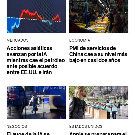
MERCADOS
ECONOMÍA
Acciones asiáticas
PMI de servicios de
avanzan por la IA
China cae a su nivel más
mientras cae el petróleo
bajo en casi dos años
ante posible acuerdo
entre EE.UU. e Irán
NEGOCIOS
ESTADOS UNIDOS
El auge de la IA se
Apple se prepara para el