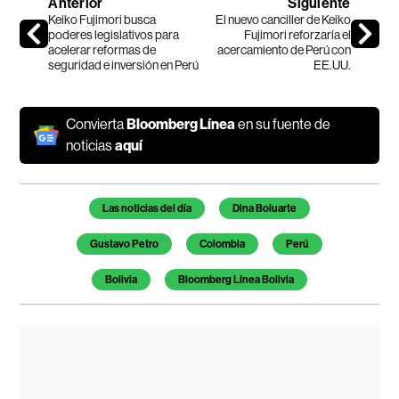
Anterior
Siguiente
Keiko Fujimori busca
El nuevo canciller de Keiko
poderes legislativos para
Fujimori reforzaría el
acelerar reformas de
acercamiento de Perú con
seguridad e inversión en Perú
EE.UU.
Convierta
Bloomberg Línea
en su fuente de
noticias
aquí
Temas de este artículo
Las noticias del día
Dina Boluarte
Gustavo Petro
Colombia
Perú
Bolivia
Bloomberg Línea Bolivia