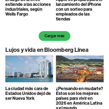
extiende a las acciones
lanzamiento del iPhone
industriales, según
con un sorteo para
Wells Fargo
empleados de las
tiendas
Cargar más
Lujos y vida en Bloomberg Línea
La ciudad más cara de
¿Pensando en mudarte?
Estados Unidos dejó de
Estos son los mejores
ser Nueva York
países para vivir en
2026 en América Latina
y el mundo