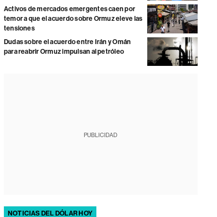
Activos de mercados emergentes caen por
temor a que el acuerdo sobre Ormuz eleve las
tensiones
Dudas sobre el acuerdo entre Irán y Omán
para reabrir Ormuz impulsan al petróleo
PUBLICIDAD
NOTICIAS DEL DÓLAR HOY