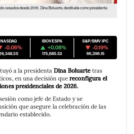
 sido cesados desde 2016.
Dina Boluarte, destituida como presidenta
NASDAQ
IBOVESPA
S&P/BMV IPC
-0.06%
+0.08%
-0.19%
26,348.35
175,685.52
66,396.15
ituyó a la presidenta
Dina Boluarte
tras
íticos, en una decisión que
reconfigura el
iones presidenciales de 2026.
osesión como jefe de Estado y se
ición que asegure la celebración de las
ndario establecido.