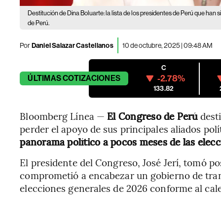
Destitución de Dina Boluarte: la lista de los presidentes de Perú que han
de Perú.
Por
Daniel Salazar Castellanos
10 de octubre, 2025 | 09:48 AM
C
-2.78%
ÚLTIMAS
COTIZACIONES
133.82
Bloomberg Línea —
El Congreso de Perú
dest
perder el apoyo de sus principales aliados pol
panorama político a pocos meses de las elecc
El presidente del Congreso, José Jerí, tomó p
comprometió a encabezar un gobierno de trans
elecciones generales de 2026 conforme al cale