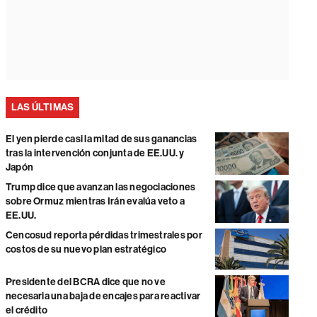
LAS ÚLTIMAS
El yen pierde casi la mitad de sus ganancias
tras la intervención conjunta de EE.UU. y
Japón
Trump dice que avanzan las negociaciones
sobre Ormuz mientras Irán evalúa veto a
EE.UU.
Cencosud reporta pérdidas trimestrales por
costos de su nuevo plan estratégico
Presidente del BCRA dice que no ve
necesaria una baja de encajes para reactivar
el crédito