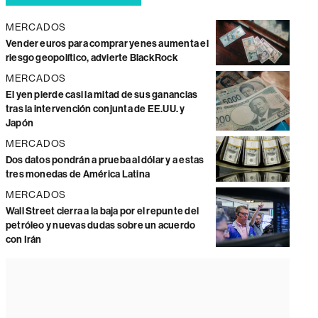
MERCADOS
Vender euros para comprar yenes aumenta el
riesgo geopolítico, advierte BlackRock
MERCADOS
El yen pierde casi la mitad de sus ganancias
tras la intervención conjunta de EE.UU. y
Japón
MERCADOS
Dos datos pondrán a prueba al dólar y a estas
tres monedas de América Latina
MERCADOS
Wall Street cierra a la baja por el repunte del
petróleo y nuevas dudas sobre un acuerdo
con Irán