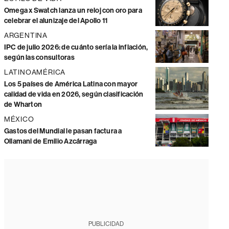
Omega x Swatch lanza un reloj con oro para
celebrar el alunizaje del Apollo 11
ARGENTINA
IPC de julio 2026: de cuánto sería la inflación,
según las consultoras
LATINOAMÉRICA
Los 5 países de América Latina con mayor
calidad de vida en 2026, según clasificación
de Wharton
MÉXICO
Gastos del Mundial le pasan factura a
Ollamani de Emilio Azcárraga
PUBLICIDAD