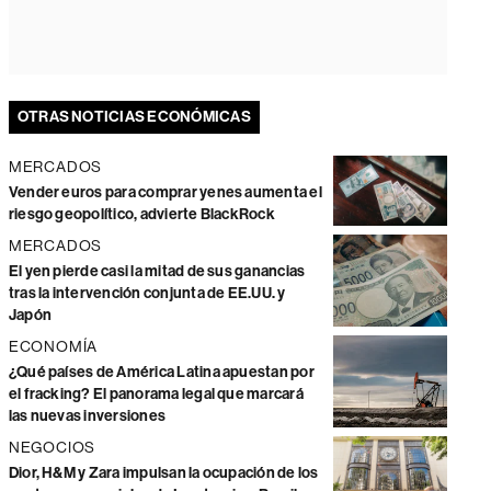
OTRAS NOTICIAS ECONÓMICAS
MERCADOS
Vender euros para comprar yenes aumenta el
riesgo geopolítico, advierte BlackRock
MERCADOS
El yen pierde casi la mitad de sus ganancias
tras la intervención conjunta de EE.UU. y
Japón
ECONOMÍA
¿Qué países de América Latina apuestan por
el fracking? El panorama legal que marcará
las nuevas inversiones
NEGOCIOS
Dior, H&M y Zara impulsan la ocupación de los