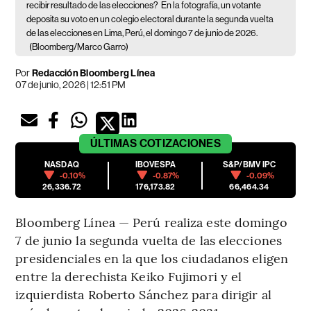
recibir resultado de las elecciones?
En la fotografía, un votante
deposita su voto en un colegio electoral durante la segunda vuelta
de las elecciones en Lima, Perú, el domingo 7 de junio de 2026.
(Bloomberg/Marco Garro)
Por
Redacción Bloomberg Línea
07 de junio, 2026 | 12:51 PM
ÚLTIMAS
COTIZACIONES
NASDAQ
IBOVESPA
S&P/BMV IPC
-0.10%
-0.87%
-0.09%
26,336.72
176,173.82
66,464.34
Bloomberg Línea — Perú realiza este domingo
7 de junio la segunda vuelta de las elecciones
presidenciales en la que los ciudadanos eligen
entre la derechista Keiko Fujimori y el
izquierdista Roberto Sánchez para dirigir al