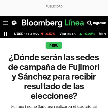
PUBLICIDAD
Ingresar
USD
-0.57%
Visa
+0.28%
MercadoLibre
1,904.855
369.58
1,8
PERÚ
¿Dónde serán las sedes
de campaña de Fujimori
y Sánchez para recibir
resultado de las
elecciones?
Fujimori como Sánchez realizaron el tradicional