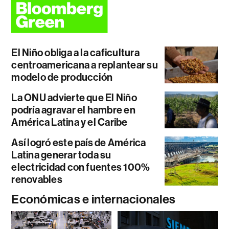
El Niño obliga a la caficultura
centroamericana a replantear su
modelo de producción
La ONU advierte que El Niño
podría agravar el hambre en
América Latina y el Caribe
Así logró este país de América
Latina generar toda su
electricidad con fuentes 100%
renovables
Económicas e internacionales