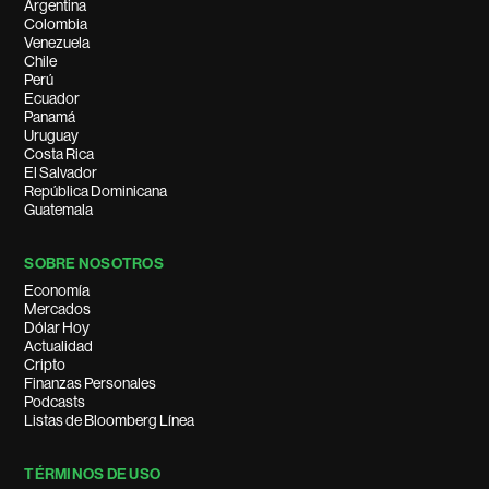
Argentina
Colombia
Venezuela
Chile
Perú
Ecuador
Panamá
Uruguay
Costa Rica
El Salvador
República Dominicana
Guatemala
SOBRE NOSOTROS
Economía
Mercados
Dólar Hoy
Actualidad
Cripto
Finanzas Personales
Podcasts
Listas de Bloomberg Línea
TÉRMINOS DE USO