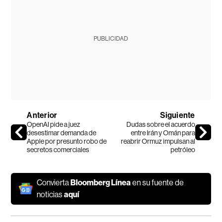
PUBLICIDAD
Anterior
Siguiente
OpenAI pide a juez
Dudas sobre el acuerdo
desestimar demanda de
entre Irán y Omán para
Apple por presunto robo de
reabrir Ormuz impulsan al
secretos comerciales
petróleo
Convierta
Bloomberg Línea
en su fuente de
noticias
aquí