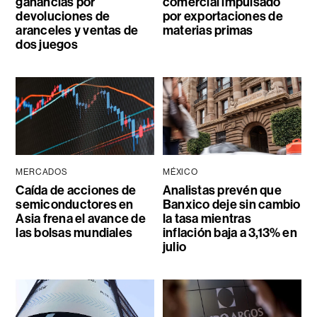
ganancias por
comercial impulsado
devoluciones de
por exportaciones de
aranceles y ventas de
materias primas
dos juegos
MERCADOS
MÉXICO
Caída de acciones de
Analistas prevén que
semiconductores en
Banxico deje sin cambio
Asia frena el avance de
la tasa mientras
las bolsas mundiales
inflación baja a 3,13% en
julio