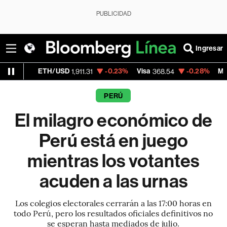
PUBLICIDAD
Ingresar
H/USD
-0.23%
Visa
-0.28%
MercadoLibre
1,911.31
368.54
1,
PERÚ
El milagro económico de
Perú está en juego
mientras los votantes
acuden a las urnas
Los colegios electorales cerrarán a las 17:00 horas en
todo Perú, pero los resultados oficiales definitivos no
se esperan hasta mediados de julio.