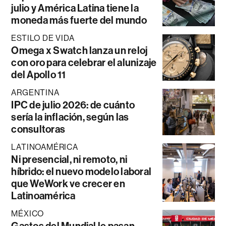
julio y América Latina tiene la
moneda más fuerte del mundo
ESTILO DE VIDA
Omega x Swatch lanza un reloj
con oro para celebrar el alunizaje
del Apollo 11
ARGENTINA
IPC de julio 2026: de cuánto
sería la inflación, según las
consultoras
LATINOAMÉRICA
Ni presencial, ni remoto, ni
híbrido: el nuevo modelo laboral
que WeWork ve crecer en
Latinoamérica
MÉXICO
Gastos del Mundial le pasan