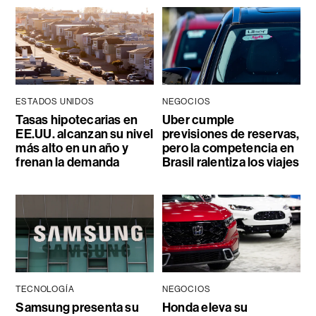
ESTADOS UNIDOS
NEGOCIOS
Tasas hipotecarias en
Uber cumple
EE.UU. alcanzan su nivel
previsiones de reservas,
más alto en un año y
pero la competencia en
frenan la demanda
Brasil ralentiza los viajes
TECNOLOGÍA
NEGOCIOS
Samsung presenta su
Honda eleva su