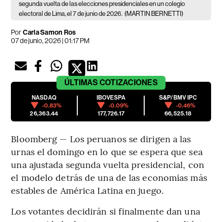
segunda vuelta de las elecciones presidenciales en un colegio
electoral de Lima, el 7 de junio de 2026.
(MARTIN BERNETTI)
Por
Carla Samon Ros
07 de junio, 2026 | 01:17 PM
ÚLTIMAS
COTIZACIONES
NASDAQ
IBOVESPA
S&P/BMV IPC
-0.83%
-0.09%
-0.46%
26,363.44
177,726.17
66,525.18
Bloomberg — Los peruanos se dirigen a las
urnas el domingo en lo que se espera que sea
una ajustada segunda vuelta presidencial, con
el modelo detrás de una de las economías más
estables de América Latina en juego.
Los votantes decidirán si finalmente dan una