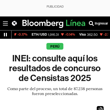
PUBLICIDAD
Ingresar
-0.17%
ETH/USD
-0.14%
Visa
-2.15%
Merca
1,916.31
362.50
PERÚ
INEI: consulte aquí los
resultados de concurso
de Censistas 2025
Como parte del proceso, un total de 87.238 personas
fueron preseleccionadas.
22