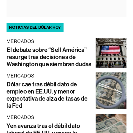
NOTICIAS DEL DÓLAR HOY
MERCADOS
El debate sobre “Sell América”
resurge tras decisiones de
Washington que siembran dudas
MERCADOS
Dólar cae tras débil dato de
empleo en EE.UU. y menor
expectativa de alza de tasas de
la Fed
MERCADOS
Yen avanza tras el débil dato
laboral de EE.UU. y crece la