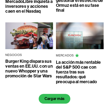
gestionar el estrecho de
MercadoLibre inquieta a
Ormuz está en su fase
inversores y acciones
final
caen en el Nasdaq
NEGOCIOS
MERCADOS
Burger King dispara sus
La acción más rentable
ventas en EE.UU. con un
del S&P 500 cae con
nuevo Whopper y una
fuerza tras sus
promoción de Star Wars
resultados: qué
preocupa al mercado
Cargar más