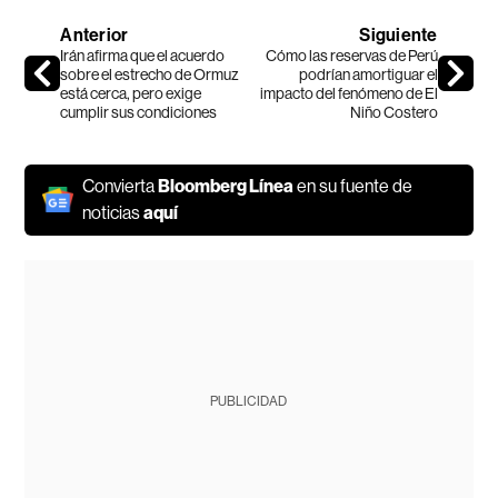
Anterior
Siguiente
Irán afirma que el acuerdo
Cómo las reservas de Perú
sobre el estrecho de Ormuz
podrían amortiguar el
está cerca, pero exige
impacto del fenómeno de El
cumplir sus condiciones
Niño Costero
Convierta
Bloomberg Línea
en su fuente de
noticias
aquí
PUBLICIDAD