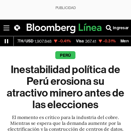
PUBLICIDAD
Ingresar
SD
-0.41%
Visa
-0.31%
MercadoLibre
1,907.848
367.41
1,810.
PERÚ
Inestabilidad política de
Perú erosiona su
atractivo minero antes de
las elecciones
El momento es crítico para la industria del cobre.
Mientras se espera que la demanda aumente por la
electrificación y la construcción de centros de datos,