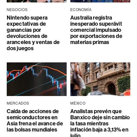
NEGOCIOS
ECONOMÍA
Nintendo supera
Australia registra
expectativas de
inesperado superávit
ganancias por
comercial impulsado
devoluciones de
por exportaciones de
aranceles y ventas de
materias primas
dos juegos
MERCADOS
MÉXICO
Caída de acciones de
Analistas prevén que
semiconductores en
Banxico deje sin cambio
Asia frena el avance de
la tasa mientras
las bolsas mundiales
inflación baja a 3,13% en
julio