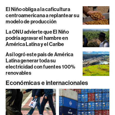
El Niño obliga a la caficultura
centroamericana a replantear su
modelo de producción
La ONU advierte que El Niño
podría agravar el hambre en
América Latina y el Caribe
Así logró este país de América
Latina generar toda su
electricidad con fuentes 100%
renovables
Económicas e internacionales