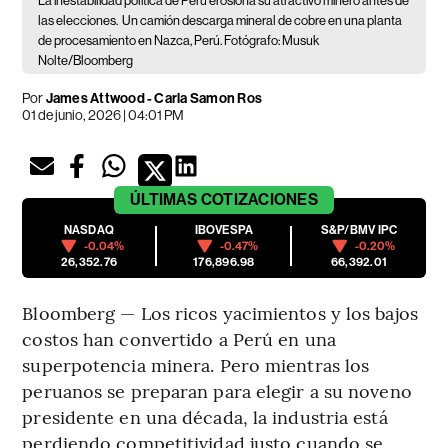
La inestabilidad política de Perú erosiona su atractivo minero antes de
las elecciones.
Un camión descarga mineral de cobre en una planta
de procesamiento en Nazca, Perú. Fotógrafo: Musuk
Nolte/Bloomberg
Por
James Attwood - Carla Samon Ros
01 de junio, 2026 | 04:01 PM
ÚLTIMAS
COTIZACIONES
NASDAQ
IBOVESPA
S&P/BMV IPC
-0.04%
-0.47%
-0.20%
26,352.76
176,896.98
66,392.01
Bloomberg — Los ricos yacimientos y los bajos
costos han convertido a Perú en una
superpotencia minera. Pero mientras los
peruanos se preparan para elegir a su noveno
presidente en una década, la industria está
perdiendo competitividad justo cuando se