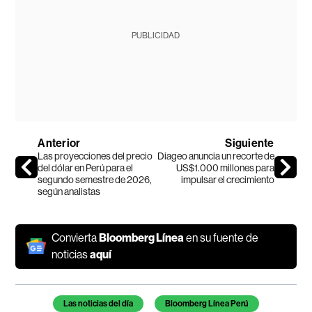
PUBLICIDAD
Anterior
Siguiente
Las proyecciones del precio
Diageo anuncia un recorte de
del dólar en Perú para el
US$1.000 millones para
segundo semestre de 2026,
impulsar el crecimiento
según analistas
Convierta
Bloomberg Línea
en su fuente de
noticias
aquí
Temas de este artículo
Las noticias del día
Bloomberg Línea Perú