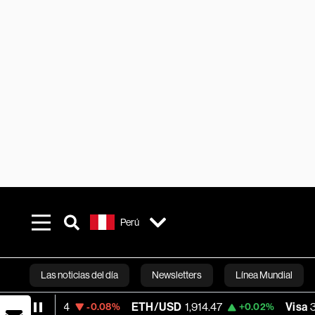
Perú
Las noticias del día
Newsletters
Línea Mundial
ETH/USD
1,914.47
Visa
362.50
-0.08%
+0.02%
-2.1
Bloomberg 