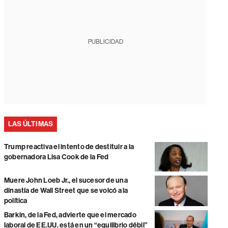
PUBLICIDAD
LAS ÚLTIMAS
Trump reactiva el intento de destituir a la
gobernadora Lisa Cook de la Fed
Muere John Loeb Jr., el sucesor de una
dinastía de Wall Street que se volcó a la
política
Barkin, de la Fed, advierte que el mercado
laboral de EE.UU. está en un “equilibrio débil”