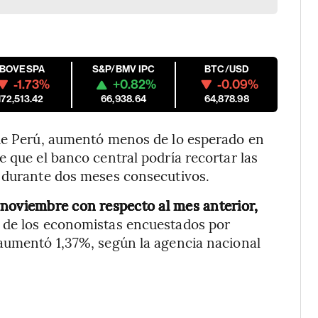
IBOVESPA
S&P/BMV IPC
BTC/USD
-1.73%
+0.82%
-0.09%
172,513.42
66,938.64
64,878.98
 de Perú, aumentó menos de lo esperado en
 que el banco central podría recortar las
s durante dos meses consecutivos.
 noviembre con respecto al mes anterior,
 de los economistas encuestados por
 aumentó 1,37%, según la agencia nacional