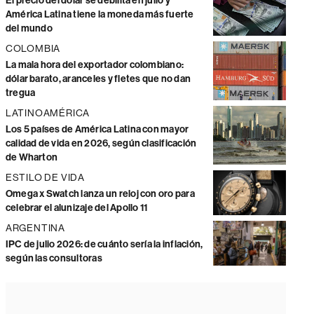
El precio del dólar se debilita en julio y
América Latina tiene la moneda más fuerte
del mundo
COLOMBIA
La mala hora del exportador colombiano:
dólar barato, aranceles y fletes que no dan
tregua
LATINOAMÉRICA
Los 5 países de América Latina con mayor
calidad de vida en 2026, según clasificación
de Wharton
ESTILO DE VIDA
Omega x Swatch lanza un reloj con oro para
celebrar el alunizaje del Apollo 11
ARGENTINA
IPC de julio 2026: de cuánto sería la inflación,
según las consultoras