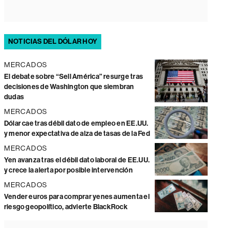
NOTICIAS DEL DÓLAR HOY
MERCADOS
El debate sobre “Sell América” resurge tras
decisiones de Washington que siembran
dudas
MERCADOS
Dólar cae tras débil dato de empleo en EE.UU.
y menor expectativa de alza de tasas de la Fed
MERCADOS
Yen avanza tras el débil dato laboral de EE.UU.
y crece la alerta por posible intervención
MERCADOS
Vender euros para comprar yenes aumenta el
riesgo geopolítico, advierte BlackRock