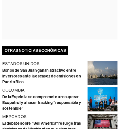
OTRAS NOTICIAS ECONÓMICAS
ESTADOS UNIDOS
Bonos de San Juan ganan atractivo entre
inversores ante la escasez de emisiones en
Puerto Rico
COLOMBIA
De la Espriella se compromete a recuperar
Ecopetrol y a hacer fracking “responsable y
sostenible”
MERCADOS
El debate sobre “Sell América” resurge tras