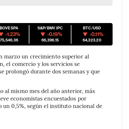
IBOVESPA
S&P/BMV IPC
BTC/USD
-1.23%
-0.19%
-0.11%
175,546.36
66,396.15
64,323.20
 marzo un crecimiento superior al
n, el comercio y los servicios se
 se prolongó durante dos semanas y que
o al mismo mes del año anterior, más
nueve economistas encuestados por
 un 0,5%, según el instituto nacional de