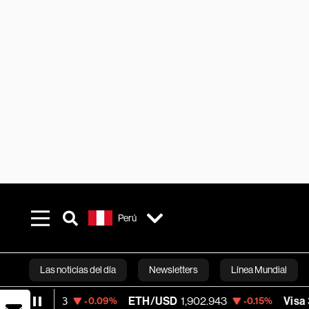
Perú
Las noticias del día
Newsletters
Línea Mundial
ETH/USD
1,902.943
Visa
370.47
-0.09%
-0.15%
+0.52
Bloomberg 