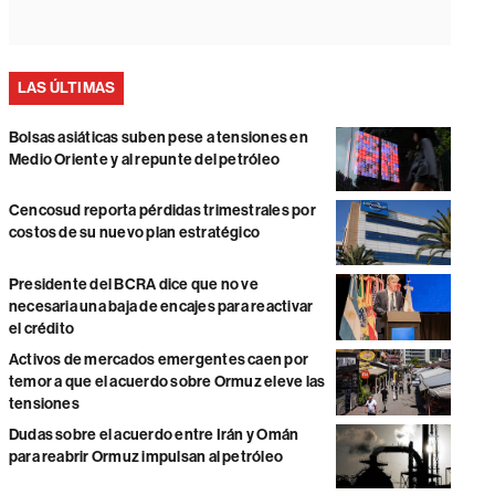
LAS ÚLTIMAS
Bolsas asiáticas suben pese a tensiones en
Medio Oriente y al repunte del petróleo
Cencosud reporta pérdidas trimestrales por
costos de su nuevo plan estratégico
Presidente del BCRA dice que no ve
necesaria una baja de encajes para reactivar
el crédito
Activos de mercados emergentes caen por
temor a que el acuerdo sobre Ormuz eleve las
tensiones
Dudas sobre el acuerdo entre Irán y Omán
para reabrir Ormuz impulsan al petróleo