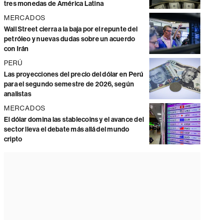
tres monedas de América Latina
MERCADOS
Wall Street cierra a la baja por el repunte del
petróleo y nuevas dudas sobre un acuerdo
con Irán
PERÚ
Las proyecciones del precio del dólar en Perú
para el segundo semestre de 2026, según
analistas
MERCADOS
El dólar domina las stablecoins y el avance del
sector lleva el debate más allá del mundo
cripto