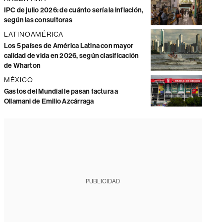
IPC de julio 2026: de cuánto sería la inflación,
según las consultoras
LATINOAMÉRICA
Los 5 países de América Latina con mayor
calidad de vida en 2026, según clasificación
de Wharton
MÉXICO
Gastos del Mundial le pasan factura a
Ollamani de Emilio Azcárraga
PUBLICIDAD