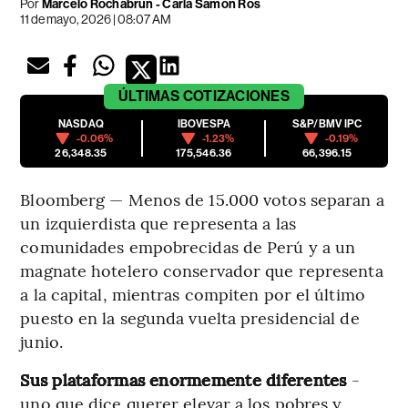
Por
Marcelo Rochabrun - Carla Samon Ros
11 de mayo, 2026 | 08:07 AM
ÚLTIMAS
COTIZACIONES
NASDAQ
IBOVESPA
S&P/BMV IPC
-0.06%
-1.23%
-0.19%
26,348.35
175,546.36
66,396.15
Bloomberg — Menos de 15.000 votos separan a
un izquierdista que representa a las
comunidades empobrecidas de Perú y a un
magnate hotelero conservador que representa
a la capital, mientras compiten por el último
puesto en la segunda vuelta presidencial de
junio.
Sus plataformas enormemente diferentes
-
uno que dice querer elevar a los pobres y