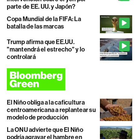
parte de EE. UU. y Japón?
Copa Mundial de la FIFA: La
batalla de las marcas
Trump afirma que EE.UU.
"mantendrá el estrecho" y lo
controlará
El Niño obliga a la caficultura
centroamericana a replantear su
modelo de producción
La ONU advierte que El Niño
podría agravar el hambre en