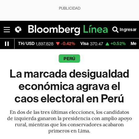
PUBLICIDAD
Ingresar
SD
-0.42%
Visa
+0.52%
MercadoLibre
1,897.828
370.47
1,82
PERÚ
La marcada desigualdad
económica agrava el
caos electoral en Perú
En dos de las tres últimas elecciones, los candidatos
de izquierda ganaron la presidencia con amplio apoyo
rural, mientras que los conservadores acabaron
primeros en Lima.