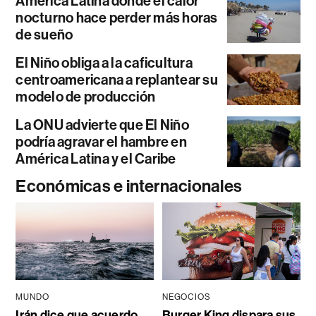
América Latina donde el calor
nocturno hace perder más horas
de sueño
El Niño obliga a la caficultura
centroamericana a replantear su
modelo de producción
La ONU advierte que El Niño
podría agravar el hambre en
América Latina y el Caribe
Económicas e internacionales
MUNDO
NEGOCIOS
Irán dice que acuerdo
Burger King dispara sus