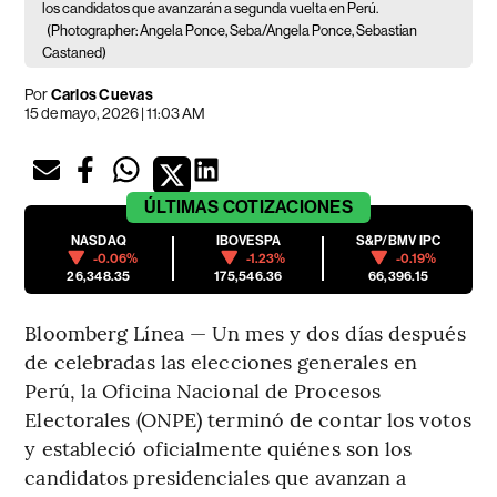
los candidatos que avanzarán a segunda vuelta en Perú.
(Photographer: Angela Ponce, Seba/Angela Ponce, Sebastian
Castaned)
Por
Carlos Cuevas
15 de mayo, 2026 | 11:03 AM
ÚLTIMAS
COTIZACIONES
NASDAQ
IBOVESPA
S&P/BMV IPC
-0.06%
-1.23%
-0.19%
26,348.35
175,546.36
66,396.15
Bloomberg Línea — Un mes y dos días después
de celebradas las elecciones generales en
Perú, la Oficina Nacional de Procesos
Electorales (ONPE) terminó de contar los votos
y estableció oficialmente quiénes son los
candidatos presidenciales que avanzan a