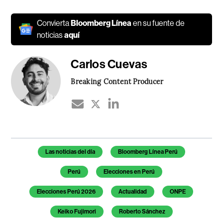
Convierta
Bloomberg Línea
en su fuente de
noticias
aquí
Carlos Cuevas
Breaking Content Producer
Temas de este artículo
Las noticias del día
Bloomberg Línea Perú
Perú
Elecciones en Perú
Elecciones Perú 2026
Actualidad
ONPE
Keiko Fujimori
Roberto Sánchez