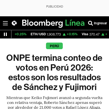
PUBLICIDAD
Ingresar
ETH/USD
+0.15%
Visa
+0.52%
MercadoL
1,908.773
370.47
PERÚ
ONPE termina conteo de
votos en Perú 2026:
estos son los resultados
de Sánchez y Fujimori
Mientras que Keiko Fujimori avanzó a segunda vuelta
con relativa ventaja, Roberto Sánchez apenas superó
por alrededor de 21.000 votos a Rafael López Aliaga,