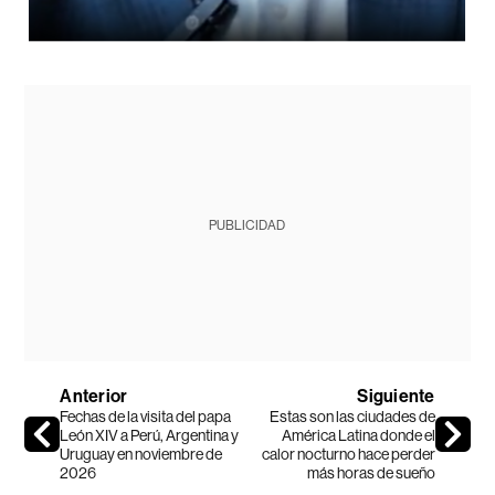
PUBLICIDAD
Anterior
Siguiente
Fechas de la visita del papa
Estas son las ciudades de
León XIV a Perú, Argentina y
América Latina donde el
Uruguay en noviembre de
calor nocturno hace perder
2026
más horas de sueño