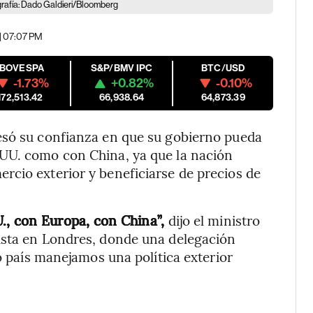
ografía: Dado Galdieri/Bloomberg
| 07:07 PM
IBOVESPA
S&P/BMV IPC
BTC/USD
-1.73%
+0.82%
-0.10%
172,513.42
66,938.64
64,873.39
esó su confianza en que su gobierno pueda
UU. como con China, ya que la nación
rcio exterior y beneficiarse de precios de
, con Europa, con China”,
dijo el ministro
ista en Londres, donde una delegación
mo país manejamos una política exterior