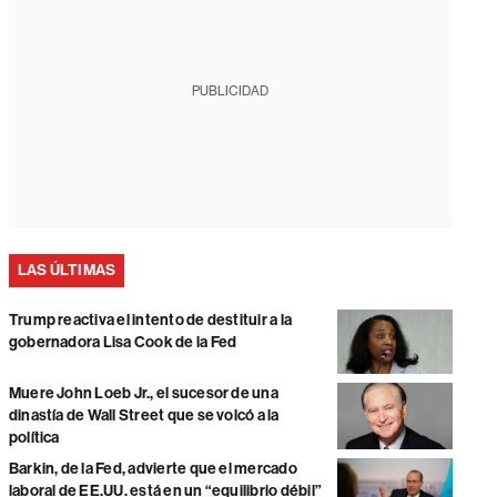
PUBLICIDAD
LAS ÚLTIMAS
Trump reactiva el intento de destituir a la
gobernadora Lisa Cook de la Fed
Muere John Loeb Jr., el sucesor de una
dinastía de Wall Street que se volcó a la
política
Barkin, de la Fed, advierte que el mercado
laboral de EE.UU. está en un “equilibrio débil”