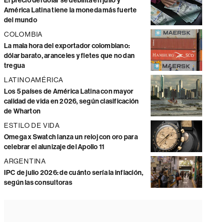
El precio del dólar se debilita en julio y
América Latina tiene la moneda más fuerte
del mundo
COLOMBIA
La mala hora del exportador colombiano:
dólar barato, aranceles y fletes que no dan
tregua
LATINOAMÉRICA
Los 5 países de América Latina con mayor
calidad de vida en 2026, según clasificación
de Wharton
ESTILO DE VIDA
Omega x Swatch lanza un reloj con oro para
celebrar el alunizaje del Apollo 11
ARGENTINA
IPC de julio 2026: de cuánto sería la inflación,
según las consultoras