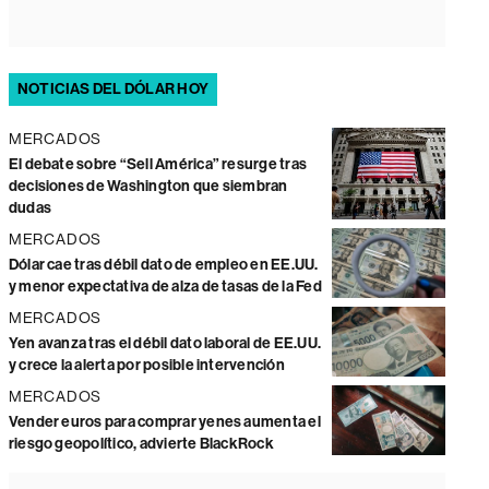
NOTICIAS DEL DÓLAR HOY
MERCADOS
El debate sobre “Sell América” resurge tras
decisiones de Washington que siembran
dudas
MERCADOS
Dólar cae tras débil dato de empleo en EE.UU.
y menor expectativa de alza de tasas de la Fed
MERCADOS
Yen avanza tras el débil dato laboral de EE.UU.
y crece la alerta por posible intervención
MERCADOS
Vender euros para comprar yenes aumenta el
riesgo geopolítico, advierte BlackRock