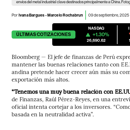
envíos del metal industrial clave destinados principalmente a China. Fot
Por
Ivana Bargues - Marcelo Rochabrun
09 de septiembre, 2025 
NASDAQ
+1.30%
ÚLTIMAS
COTIZACIONES
26,690.62
Bloomberg — El jefe de finanzas de Perú expr
mantener las buenas relaciones tanto con EE.
andina pretende hacer crecer aún más su come
exportación más altos.
“Tenemos una muy buena relación con EE.UU.
de Finanzas, Raúl Pérez-Reyes, en una entrev
oficial intenta cortejar a los inversores. “Co
basada en la neutralidad activa”.