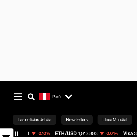
Perú
Las noticias del día
Newsletters
Línea Mundial
ETH/USD
1,913.893
Visa
362.50
-0.10%
-0.01%
-2.15%
Bloomberg 