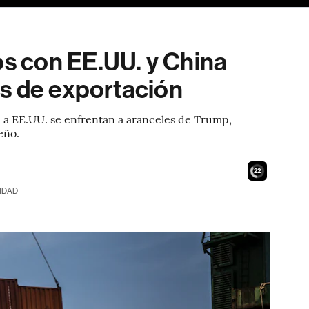
os con EE.UU. y China
s de exportación
 a EE.UU. se enfrentan a aranceles de Trump,
eño.
21
IDAD