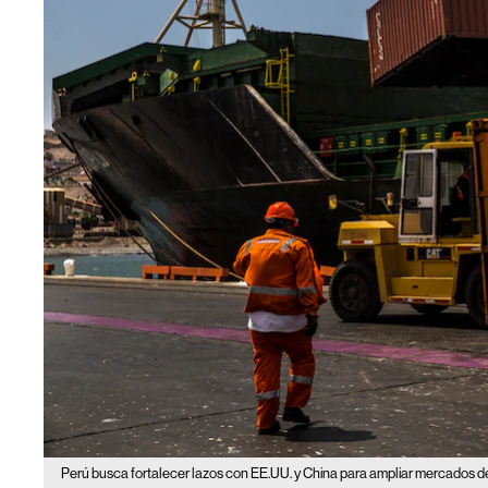
Perú busca fortalecer lazos con EE.UU. y China para ampliar mercados d