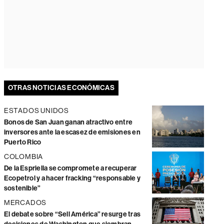
OTRAS NOTICIAS ECONÓMICAS
ESTADOS UNIDOS
Bonos de San Juan ganan atractivo entre
inversores ante la escasez de emisiones en
Puerto Rico
COLOMBIA
De la Espriella se compromete a recuperar
Ecopetrol y a hacer fracking “responsable y
sostenible”
MERCADOS
El debate sobre “Sell América” resurge tras