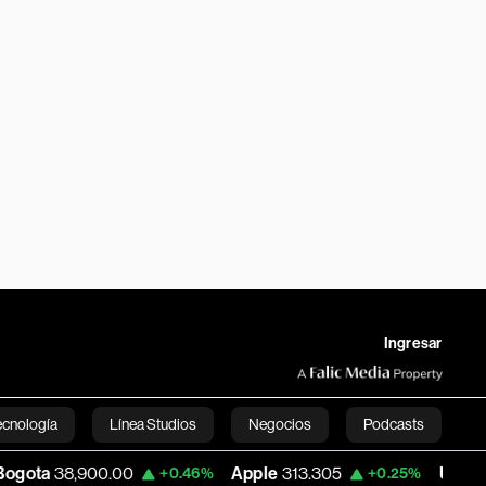
Ingresar
ecnología
Línea Studios
Negocios
Podcasts
00
Apple
313.305
USD COP
3,159.60
+0.46%
+0.25%
English