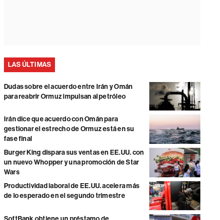
LAS ÚLTIMAS
Dudas sobre el acuerdo entre Irán y Omán
para reabrir Ormuz impulsan al petróleo
Irán dice que acuerdo con Omán para
gestionar el estrecho de Ormuz está en su
fase final
Burger King dispara sus ventas en EE.UU. con
un nuevo Whopper y una promoción de Star
Wars
Productividad laboral de EE.UU. acelera más
de lo esperado en el segundo trimestre
SoftBank obtiene un préstamo de