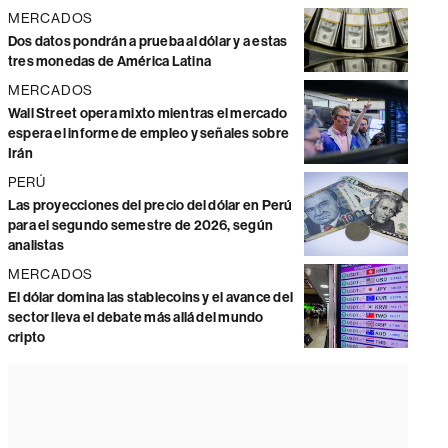
MERCADOS
Dos datos pondrán a prueba al dólar y a estas
tres monedas de América Latina
MERCADOS
Wall Street opera mixto mientras el mercado
espera el informe de empleo y señales sobre
Irán
PERÚ
Las proyecciones del precio del dólar en Perú
para el segundo semestre de 2026, según
analistas
MERCADOS
El dólar domina las stablecoins y el avance del
sector lleva el debate más allá del mundo
cripto