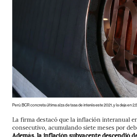
Perú: BCR concreta última alza de tasa de interés este 2021, y la deja en 2,
La firma destacó que la inflación interanual 
consecutivo, acumulando siete meses por deb
Además, la inflación subyacente descendió de