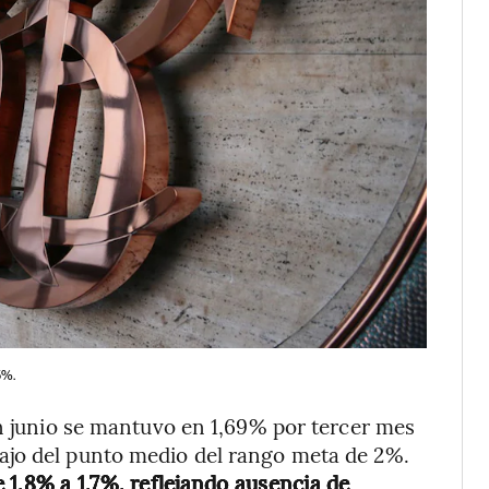
5%.
en junio se mantuvo en 1,69% por tercer mes
ajo del punto medio del rango meta de 2%.
 1,8% a 1,7%, reflejando ausencia de