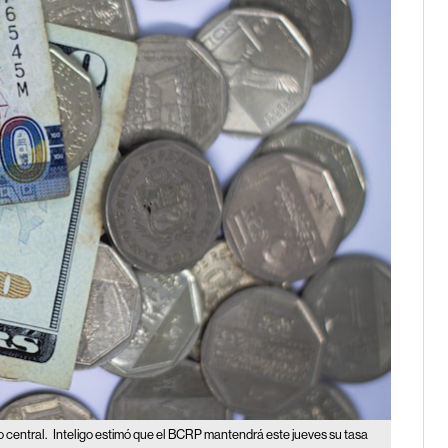
o central.
Inteligo estimó que el BCRP mantendrá este jueves su tasa