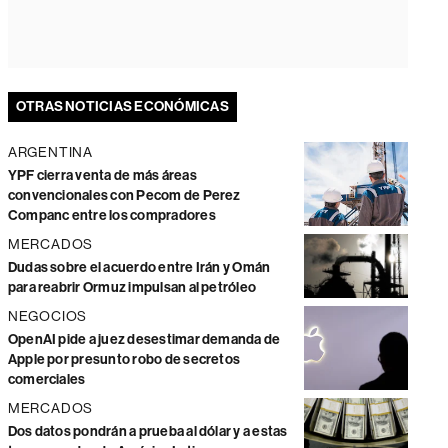
OTRAS NOTICIAS ECONÓMICAS
ARGENTINA
YPF cierra venta de más áreas
convencionales con Pecom de Perez
Companc entre los compradores
MERCADOS
Dudas sobre el acuerdo entre Irán y Omán
para reabrir Ormuz impulsan al petróleo
NEGOCIOS
OpenAI pide a juez desestimar demanda de
Apple por presunto robo de secretos
comerciales
MERCADOS
Dos datos pondrán a prueba al dólar y a estas