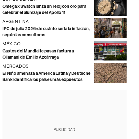
Omega x Swatch lanza un reloj con oro para
celebrar el alunizaje del Apollo 11
ARGENTINA
IPC de julio 2026: de cuánto sería la inflación,
según las consultoras
MÉXICO
Gastos del Mundial le pasan factura a
Ollamani de Emilio Azcárraga
MERCADOS
El Niño amenaza a América Latina y Deutsche
Bank identifica los países más expuestos
PUBLICIDAD