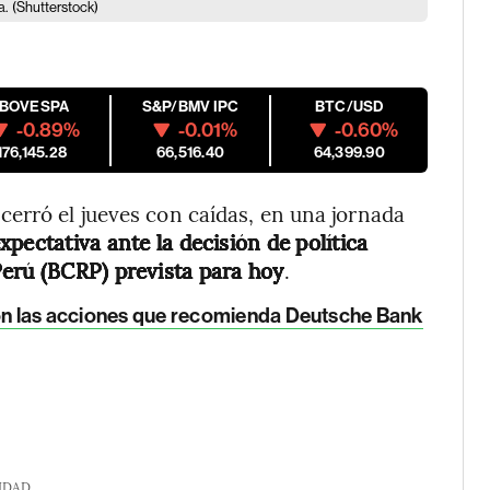
a.
(Shutterstock)
IBOVESPA
S&P/BMV IPC
BTC/USD
-0.89%
-0.01%
-0.60%
176,145.28
66,516.40
64,399.90
erró el jueves con caídas, en una jornada
expectativa ante la decisión de política
Perú (BCRP) prevista para hoy
.
 son las acciones que recomienda Deutsche Bank
IDAD