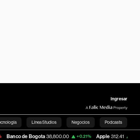
Ingresar
ecnología
Línea Studios
Negocios
Podcasts
gota
38,800.00
Apple
312.41
USD COP
+0.21%
+0.47%
English