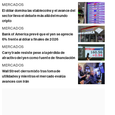
MERCADOS
El dólar domina las stablecoins y el avance del
sector lleva el debate más allá del mundo
cripto
MERCADOS
Bank of America prevé que el yen se aprecie
6% frente al dólar a finales de 2026
MERCADOS
Carry trade resiste pese a la pérdida de
atractivo del yen como fuente de financiación
MERCADOS
Wall Street cierra mixto tras toma de
utilidades y mientras el mercado evalúa
avances con Irán