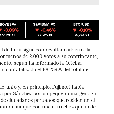
IBOVESPA
S&P/BMV IPC
BTC/USD
-0.09%
-0.46%
-0.10%
177,726.17
66,525.18
64,724.21
 de Perú sigue con resultado abierto: la
por menos de 2.000 votos a su contrincante,
mento, según ha informado la Oficina
n contabilizado el 98,259% del total de
e junio y, en principio, Fujimori había
ada por Sánchez por un pequeño margen. Sin
 de ciudadanos peruanos que residen en el
elantera aunque con una estrechez que no le