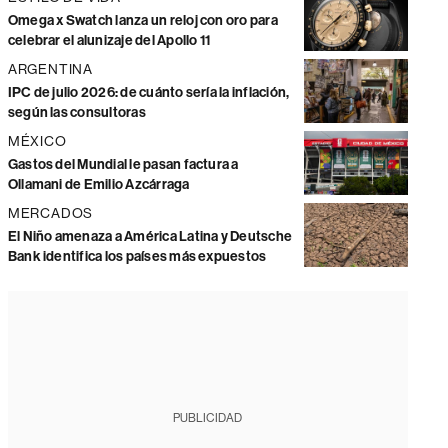
Omega x Swatch lanza un reloj con oro para
celebrar el alunizaje del Apollo 11
ARGENTINA
IPC de julio 2026: de cuánto sería la inflación,
según las consultoras
MÉXICO
Gastos del Mundial le pasan factura a
Ollamani de Emilio Azcárraga
MERCADOS
El Niño amenaza a América Latina y Deutsche
Bank identifica los países más expuestos
PUBLICIDAD