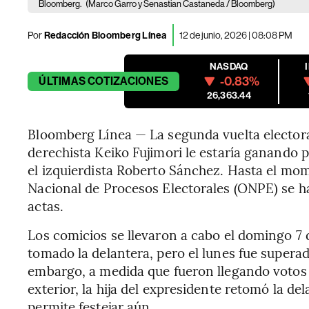
Bloomberg.
(Marco Garro y Senastian Castaneda / Bloomberg)
Por
Redacción Bloomberg Línea
12 de junio, 2026 | 08:08 PM
NASDAQ
-0.83%
ÚLTIMAS
COTIZACIONES
26,363.44
Bloomberg Línea — La segunda vuelta electoral
derechista Keiko Fujimori le estaría ganando 
el izquierdista Roberto Sánchez. Hasta el mo
Nacional de Procesos Electorales (ONPE) se ha
actas.
Los comicios se llevaron a cabo el domingo 7 d
tomado la delantera, pero el lunes fue super
embargo, a medida que fueron llegando votos
exterior, la hija del expresidente retomó la d
permite festejar aún.