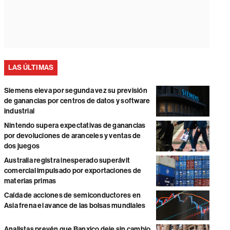
LAS ÚLTIMAS
Siemens eleva por segunda vez su previsión
de ganancias por centros de datos y software
industrial
Nintendo supera expectativas de ganancias
por devoluciones de aranceles y ventas de
dos juegos
Australia registra inesperado superávit
comercial impulsado por exportaciones de
materias primas
Caída de acciones de semiconductores en
Asia frena el avance de las bolsas mundiales
Analistas prevén que Banxico deje sin cambio