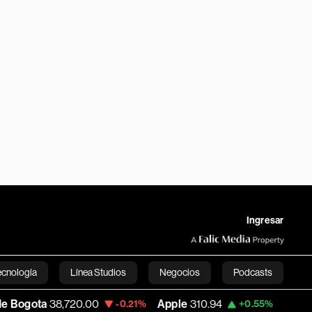
Ingresar
ecnología
Línea Studios
Negocios
Podcasts
720.00
Apple
310.94
USD COP
3,175.95
-0.21%
+0.55%
English