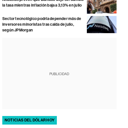
la tasa mientras inflación baja a 3,13% en julio
Sector tecnológico podría depender más de
inversores minoristas tras caída de julio,
según JPMorgan
PUBLICIDAD
NOTICIAS DEL DÓLAR HOY