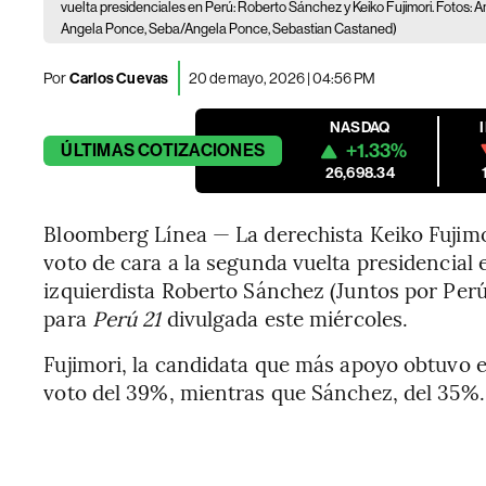
vuelta presidenciales en Perú: Roberto Sánchez y Keiko Fujimori. Foto
Angela Ponce, Seba/Angela Ponce, Sebastian Castaned)
Por
Carlos Cuevas
20 de mayo, 2026 | 04:56 PM
NASDAQ
+1.33%
ÚLTIMAS
COTIZACIONES
26,698.34
Bloomberg Línea — La derechista Keiko Fujimor
voto de cara a la segunda vuelta presidencial 
izquierdista Roberto Sánchez (Juntos por Per
para
Perú 21
divulgada este miércoles.
Fujimori, la candidata que más apoyo obtuvo e
voto del 39%, mientras que Sánchez, del 35%.