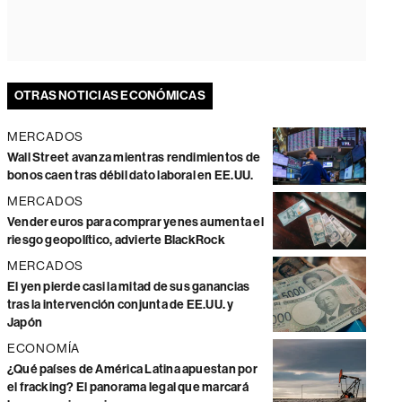
OTRAS NOTICIAS ECONÓMICAS
MERCADOS
Wall Street avanza mientras rendimientos de
bonos caen tras débil dato laboral en EE.UU.
MERCADOS
Vender euros para comprar yenes aumenta el
riesgo geopolítico, advierte BlackRock
MERCADOS
El yen pierde casi la mitad de sus ganancias
tras la intervención conjunta de EE.UU. y
Japón
ECONOMÍA
¿Qué países de América Latina apuestan por
el fracking? El panorama legal que marcará