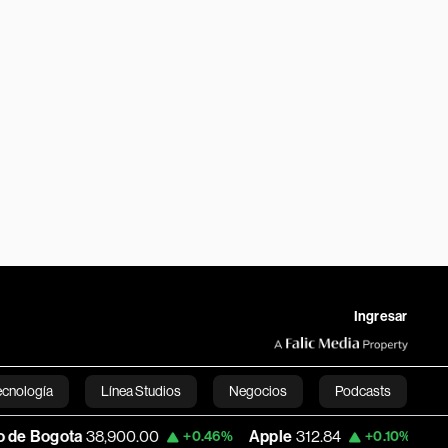
Ingresar
ecnología
Línea Studios
Negocios
Podcasts
8,900.00
Apple
312.84
USD COP
3,161.9
+0.46%
+0.10%
English