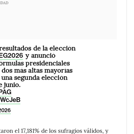
IDAD
resultados de la elección
y anunció
EG2026
fórmulas presidenciales
 dos más altas mayorías
a una segunda elección
 junio.
EPAG
FXWcJeB
 2026
ron el 17,181% de los sufragios válidos, y