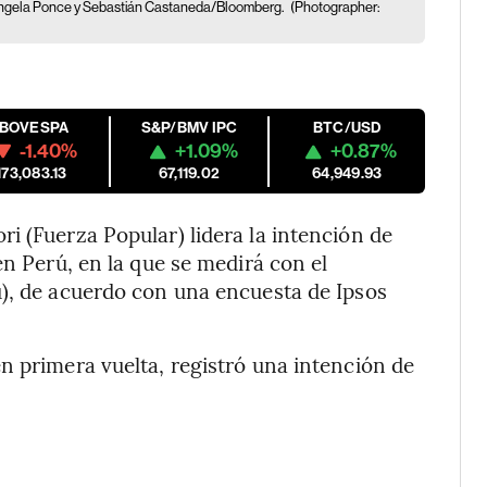
s: Ángela Ponce y Sebastián Castaneda/Bloomberg.
(Photographer:
IBOVESPA
S&P/BMV IPC
BTC/USD
-1.40%
+1.09%
+0.87%
173,083.13
67,119.02
64,949.93
i (Fuerza Popular) lidera la intención de
en Perú, en la que se medirá con el
ú), de acuerdo con una encuesta de Ipsos
n primera vuelta, registró una intención de