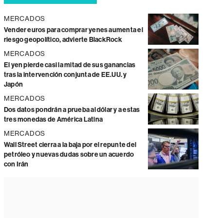
MERCADOS
Vender euros para comprar yenes aumenta el
riesgo geopolítico, advierte BlackRock
MERCADOS
El yen pierde casi la mitad de sus ganancias
tras la intervención conjunta de EE.UU. y
Japón
MERCADOS
Dos datos pondrán a prueba al dólar y a estas
tres monedas de América Latina
MERCADOS
Wall Street cierra a la baja por el repunte del
petróleo y nuevas dudas sobre un acuerdo
con Irán