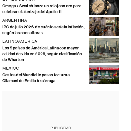
Omega x Swatch lanza un reloj con oro para
celebrar el alunizaje del Apollo 11
ARGENTINA
IPC de julio 2026: de cuánto sería la inflación,
según las consultoras
LATINOAMÉRICA
Los 5 países de América Latina con mayor
calidad de vida en 2026, según clasificación
de Wharton
MÉXICO
Gastos del Mundial le pasan factura a
Ollamani de Emilio Azcárraga
PUBLICIDAD