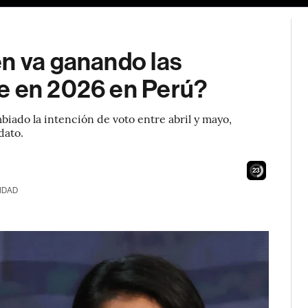
én va ganando las
e en 2026 en Perú?
iado la intención de voto entre abril y mayo,
dato.
21
IDAD