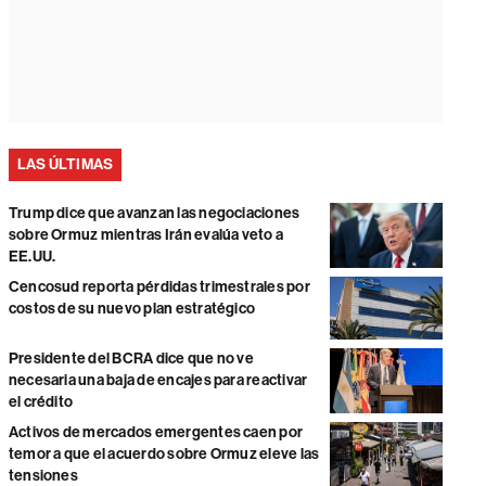
LAS ÚLTIMAS
Trump dice que avanzan las negociaciones
sobre Ormuz mientras Irán evalúa veto a
EE.UU.
Cencosud reporta pérdidas trimestrales por
costos de su nuevo plan estratégico
Presidente del BCRA dice que no ve
necesaria una baja de encajes para reactivar
el crédito
Activos de mercados emergentes caen por
temor a que el acuerdo sobre Ormuz eleve las
tensiones