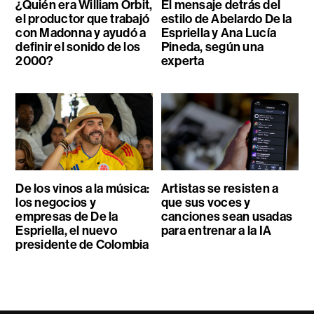
¿Quién era William Orbit,
El mensaje detrás del
el productor que trabajó
estilo de Abelardo De la
con Madonna y ayudó a
Espriella y Ana Lucía
definir el sonido de los
Pineda, según una
2000?
experta
De los vinos a la música:
Artistas se resisten a
los negocios y
que sus voces y
empresas de De la
canciones sean usadas
Espriella, el nuevo
para entrenar a la IA
presidente de Colombia