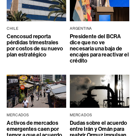
CHILE
ARGENTINA
Cencosud reporta
Presidente del BCRA
pérdidas trimestrales
dice que no ve
por costos de su nuevo
necesaria una baja de
plan estratégico
encajes para reactivar el
crédito
MERCADOS
MERCADOS
Activos de mercados
Dudas sobre el acuerdo
emergentes caen por
entre Irán y Omán para
temor a que el acuerdo
reabrir Ormuz impulsan