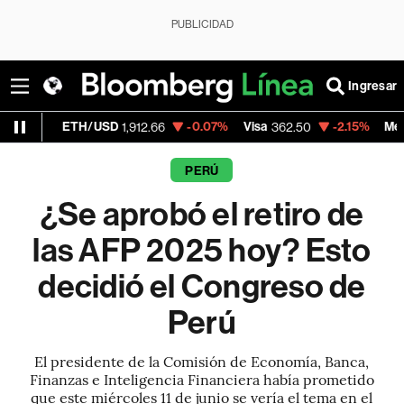
PUBLICIDAD
Ingresar
TH/USD
-0.07%
Visa
-2.15%
MercadoLibre
1,912.66
362.50
1
PERÚ
¿Se aprobó el retiro de
las AFP 2025 hoy? Esto
decidió el Congreso de
Perú
El presidente de la Comisión de Economía, Banca,
Finanzas e Inteligencia Financiera había prometido
que este miércoles 11 de junio se vería el tema en el