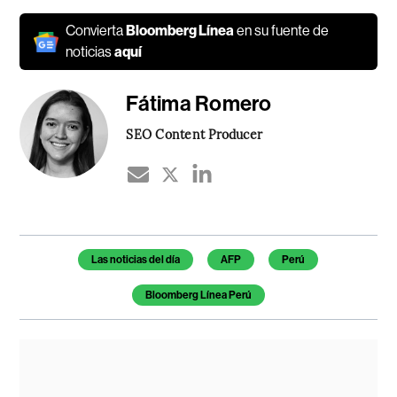
Convierta
Bloomberg Línea
en su fuente de
noticias
aquí
Fátima Romero
SEO Content Producer
Temas de este artículo
Las noticias del día
AFP
Perú
Bloomberg Línea Perú