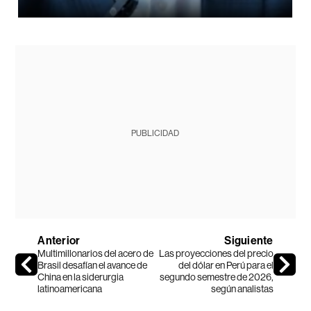
PUBLICIDAD
Anterior
Siguiente
Multimillonarios del acero de
Las proyecciones del precio
Brasil desafían el avance de
del dólar en Perú para el
China en la siderurgia
segundo semestre de 2026,
latinoamericana
según analistas