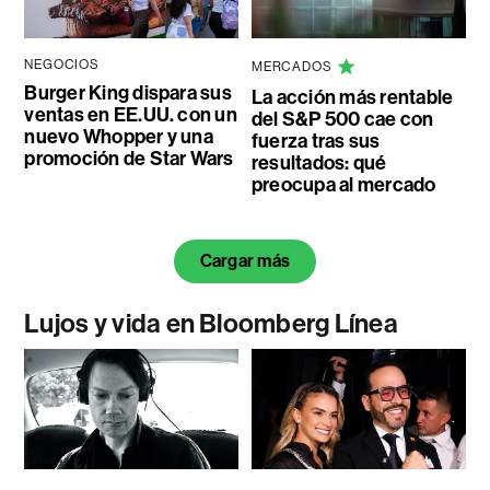
NEGOCIOS
MERCADOS
Burger King dispara sus
La acción más rentable
ventas en EE.UU. con un
del S&P 500 cae con
nuevo Whopper y una
fuerza tras sus
promoción de Star Wars
resultados: qué
preocupa al mercado
Cargar más
Lujos y vida en Bloomberg Línea