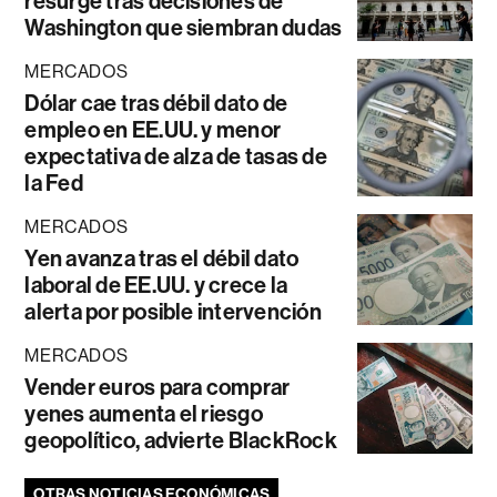
resurge tras decisiones de
Washington que siembran dudas
MERCADOS
Dólar cae tras débil dato de
empleo en EE.UU. y menor
expectativa de alza de tasas de
la Fed
MERCADOS
Yen avanza tras el débil dato
laboral de EE.UU. y crece la
alerta por posible intervención
MERCADOS
Vender euros para comprar
yenes aumenta el riesgo
geopolítico, advierte BlackRock
OTRAS NOTICIAS ECONÓMICAS