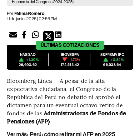
Economía del Congreso 2024-2025)
Por
Fátima Romero
11 de junio, 2025 | 02:56 PM
ÚLTIMAS
COTIZACIONES
NASDAQ
IBOVESPA
S&P/BMV IPC
+1.30%
-1.73%
+0.82%
26,690.62
172,513.42
66,938.64
Bloomberg Línea — A pesar de la alta
expectativa ciudadana, el Congreso de la
República del Perú no debatió ni aprobó el
dictamen para un eventual octavo retiro de
fondos de las
Administradoras de Fondos de
Pensiones (AFP)
.
Ver más
:
Perú: cómo retirar mi AFP en 2025