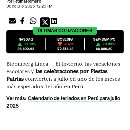
Por
Fátima Romero
08 de julio, 2025 | 12:25 PM
ÚLTIMAS
COTIZACIONES
NASDAQ
IBOVESPA
S&P/BMV IPC
+1.30%
-1.73%
+0.89%
26,690.62
172,513.42
66,986.80
Bloomberg Línea — El invierno, las vacaciones
escolares y
las celebraciones por Fiestas
Patrias
convierten a julio en uno de los meses
más esperados del año en Perú.
Ver más
:
Calendario de feriados en Perú para julio
2025