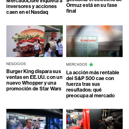
MercadoLibre inquieta a
Ormuz está en su fase
inversores y acciones
final
caen en el Nasdaq
NEGOCIOS
MERCADOS
Burger King dispara sus
La acción más rentable
ventas en EE.UU. con un
del S&P 500 cae con
nuevo Whopper y una
fuerza tras sus
promoción de Star Wars
resultados: qué
preocupa al mercado