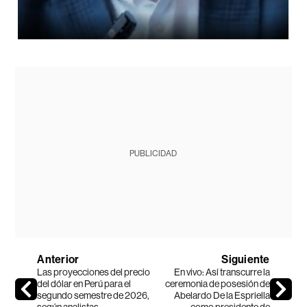
PUBLICIDAD
Anterior
Siguiente
Las proyecciones del precio
En vivo: Así transcurre la
del dólar en Perú para el
ceremonia de posesión de
segundo semestre de 2026,
Abelardo De la Espriella