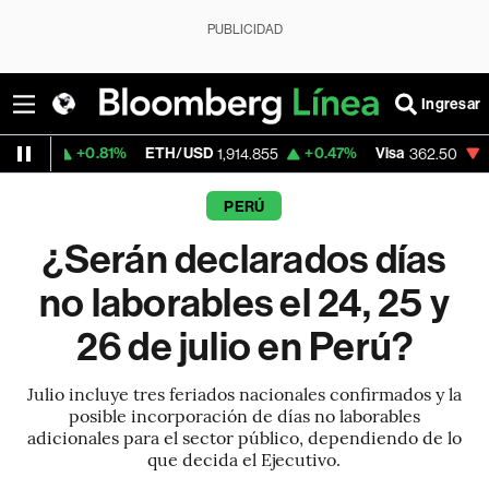
PUBLICIDAD
Ingresar
.81%
ETH/USD
+0.47%
Visa
-2.15%
Merca
1,914.855
362.50
PERÚ
¿Serán declarados días
no laborables el 24, 25 y
26 de julio en Perú?
Julio incluye tres feriados nacionales confirmados y la
posible incorporación de días no laborables
adicionales para el sector público, dependiendo de lo
que decida el Ejecutivo.