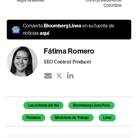
según analistas
como presidente de
Colombia
Convierta
Bloomberg Línea
en su fuente de
noticias
aquí
Fátima Romero
SEO Content Producer
Temas de este artículo
Las noticias del día
Bloomberg Línea Perú
Feriados
Ministerio de Trabajo
Lima