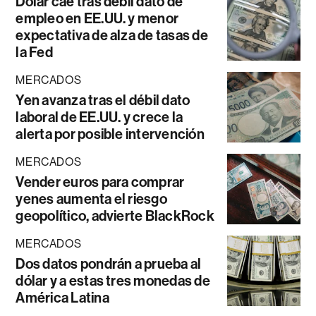
Dólar cae tras débil dato de
empleo en EE.UU. y menor
expectativa de alza de tasas de
la Fed
MERCADOS
Yen avanza tras el débil dato
laboral de EE.UU. y crece la
alerta por posible intervención
MERCADOS
Vender euros para comprar
yenes aumenta el riesgo
geopolítico, advierte BlackRock
MERCADOS
Dos datos pondrán a prueba al
dólar y a estas tres monedas de
América Latina