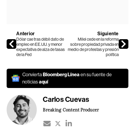
Anterior
Siguiente
Dólar cae tras débil dato de
Milei cede en la reforma
empleo en EE.UU. y menor
sobre propiedad privada en
expectativa de alza de tasas
medio de protestas y presión
de la Fed
política
Convierta
Bloomberg Línea
en su fuente de
noticias
aquí
Carlos Cuevas
Breaking Content Producer