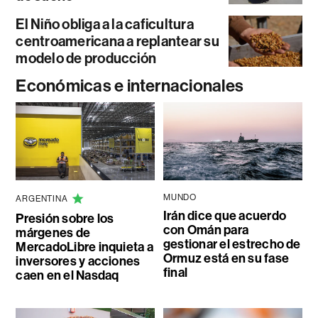
El Niño obliga a la caficultura
centroamericana a replantear su
modelo de producción
Económicas e internacionales
MUNDO
ARGENTINA
Irán dice que acuerdo
Presión sobre los
con Omán para
márgenes de
gestionar el estrecho de
MercadoLibre inquieta a
Ormuz está en su fase
inversores y acciones
final
caen en el Nasdaq