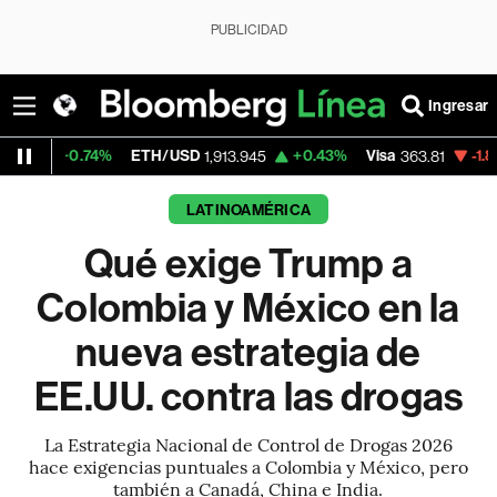
PUBLICIDAD
Ingresar
ETH/USD
+0.43%
Visa
-1.80%
MercadoLi
1,913.945
363.81
LATINOAMÉRICA
Qué exige Trump a
Colombia y México en la
nueva estrategia de
EE.UU. contra las drogas
La Estrategia Nacional de Control de Drogas 2026
hace exigencias puntuales a Colombia y México, pero
también a Canadá, China e India.