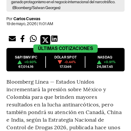
ganado protagonismo en el negocio internacional del narcotráfico.
(Bloomberg/Salwan Georges)
Por
Carlos Cuevas
19 de mayo, 2026 | 11:01 AM
ÚLTIMAS
COTIZACIONES
S&P/BMV IPC
DÓLAR SPOT
NASDAQ
+0.93%
-0.44%
+0.91%
67,014.16
17.1346
26,587.45
Bloomberg Línea — Estados Unidos
incrementará la presión sobre México y
Colombia para que brinden mayores
resultados en la lucha antinarcóticos, pero
también pondrá su atención en Canadá, China
e India, según la Estrategia Nacional de
Control de Drogas 2026, publicada hace unos