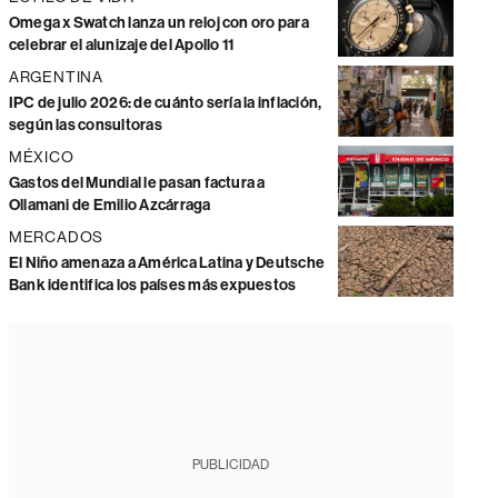
Omega x Swatch lanza un reloj con oro para
celebrar el alunizaje del Apollo 11
ARGENTINA
IPC de julio 2026: de cuánto sería la inflación,
según las consultoras
MÉXICO
Gastos del Mundial le pasan factura a
Ollamani de Emilio Azcárraga
MERCADOS
El Niño amenaza a América Latina y Deutsche
Bank identifica los países más expuestos
PUBLICIDAD