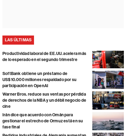
LAS ÚLTIMAS
Productividad laboral de EE.UU. acelera más
de lo esperado en el segundo trimestre
SoftBank obtiene un préstamo de
US$10.000 millones respaldado por su
participación en OpenAI
Warner Bros. reduce sus ventas por pérdida
de derechos de la NBA y un débil negocio de
cine
Irán dice que acuerdo con Omán para
gestionar el estrecho de Ormuz está en su
fase final
Pedidos industriales de Alemania aumentan