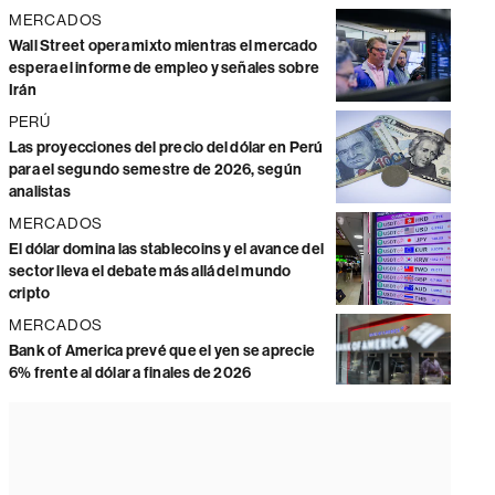
MERCADOS
Wall Street opera mixto mientras el mercado
espera el informe de empleo y señales sobre
Irán
PERÚ
Las proyecciones del precio del dólar en Perú
para el segundo semestre de 2026, según
analistas
MERCADOS
El dólar domina las stablecoins y el avance del
sector lleva el debate más allá del mundo
cripto
MERCADOS
Bank of America prevé que el yen se aprecie
6% frente al dólar a finales de 2026