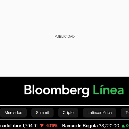
PUBLICIDAD
Mercados
Summit
Cripto
Latinoamérica
T
794.91
Banco de Bogota
38,720.00
Apple
-6.76%
0.00%
Green
Economía
Estilo de vida
Mundo
Videos