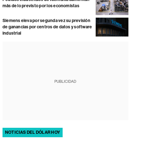
más de lo previsto por los economistas
Siemens eleva por segunda vez su previsión
de ganancias por centros de datos y software
industrial
PUBLICIDAD
NOTICIAS DEL DÓLAR HOY