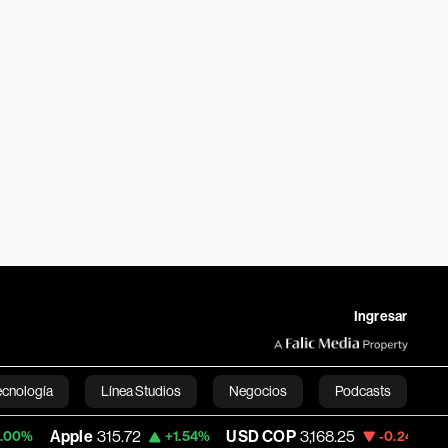
Ingresar
ecnología
Línea Studios
Negocios
Podcasts
315.72
USD COP
3,168.25
Tesla
318.96
+1.54%
-0.24%
English