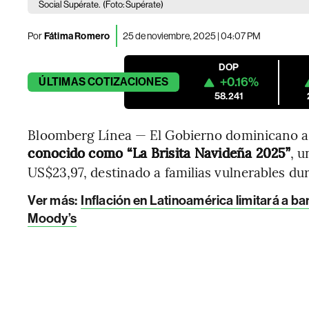
Social Supérate.
(Foto: Supérate)
Por
Fátima Romero
25 de noviembre, 2025 | 04:07 PM
DOP
+0.16%
ÚLTIMAS
COTIZACIONES
58.241
Bloomberg Línea — El Gobierno dominicano 
conocido como “La Brisita Navideña 2025”
, u
US$23,97, destinado a familias vulnerables du
Ver más:
Inflación en Latinoamérica limitará a ba
Moody’s