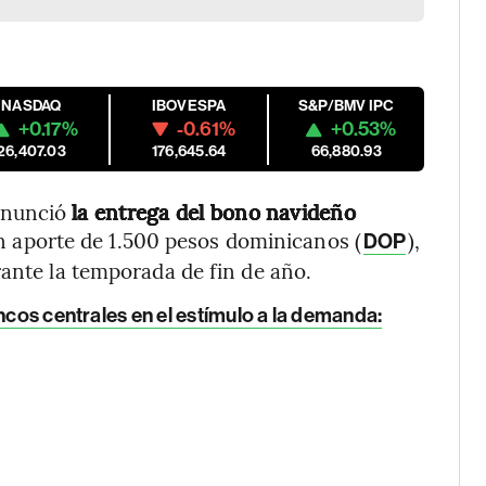
NASDAQ
IBOVESPA
S&P/BMV IPC
+0.17%
-0.61%
+0.53%
26,407.03
176,645.64
66,880.93
anunció
la entrega del bono navideño
n aporte de 1.500 pesos dominicanos (
),
DOP
rante la temporada de fin de año.
ncos centrales en el estímulo a la demanda: