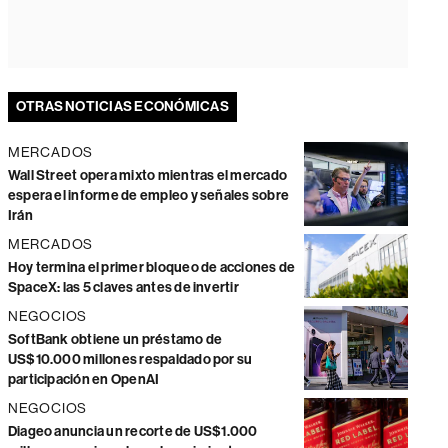
OTRAS NOTICIAS ECONÓMICAS
MERCADOS
Wall Street opera mixto mientras el mercado
espera el informe de empleo y señales sobre
Irán
MERCADOS
Hoy termina el primer bloqueo de acciones de
SpaceX: las 5 claves antes de invertir
NEGOCIOS
SoftBank obtiene un préstamo de
US$10.000 millones respaldado por su
participación en OpenAI
NEGOCIOS
Diageo anuncia un recorte de US$1.000