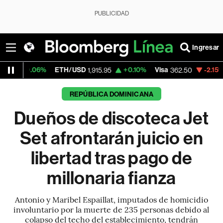
PUBLICIDAD
Ingresar
ETH/USD
+0.10%
Visa
-2.15%
MercadoLibr
1,915.95
362.50
REPÚBLICA DOMINICANA
Dueños de discoteca Jet
Set afrontarán juicio en
libertad tras pago de
millonaria fianza
Antonio y Maribel Espaillat, imputados de homicidio
involuntario por la muerte de 235 personas debido al
colapso del techo del establecimiento, tendrán