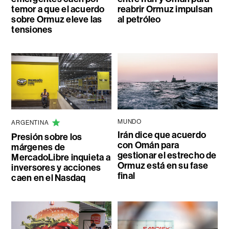
temor a que el acuerdo
reabrir Ormuz impulsan
sobre Ormuz eleve las
al petróleo
tensiones
MUNDO
ARGENTINA
Irán dice que acuerdo
Presión sobre los
con Omán para
márgenes de
gestionar el estrecho de
MercadoLibre inquieta a
Ormuz está en su fase
inversores y acciones
final
caen en el Nasdaq