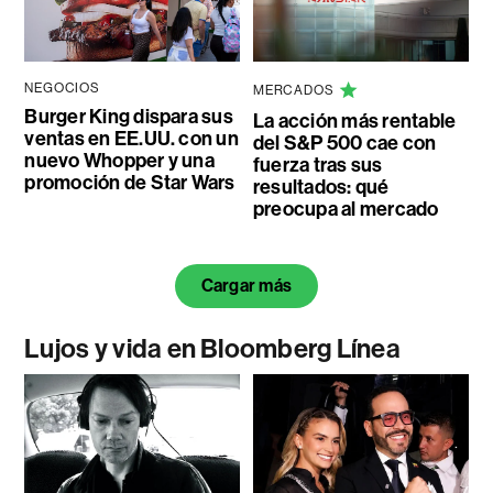
NEGOCIOS
MERCADOS
Burger King dispara sus
La acción más rentable
ventas en EE.UU. con un
del S&P 500 cae con
nuevo Whopper y una
fuerza tras sus
promoción de Star Wars
resultados: qué
preocupa al mercado
Cargar más
Lujos y vida en Bloomberg Línea