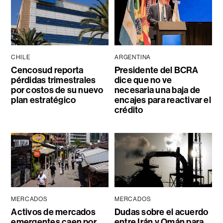
CHILE
ARGENTINA
Cencosud reporta
Presidente del BCRA
pérdidas trimestrales
dice que no ve
por costos de su nuevo
necesaria una baja de
plan estratégico
encajes para reactivar el
crédito
MERCADOS
MERCADOS
Activos de mercados
Dudas sobre el acuerdo
emergentes caen por
entre Irán y Omán para