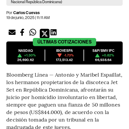
Nacional República Dominicana)
Por
Carlos Cuevas
19 de junio, 2025 | 11:11 AM
ÚLTIMAS
COTIZACIONES
NASDAQ
IBOVESPA
S&P/BMV IPC
+1.30%
-1.73%
+0.82%
26,690.62
172,513.42
66,938.64
Bloomberg Línea — Antonio y Maribel Espaillat,
los hermanos propietarios de la discoteca Jet
Set en República Dominicana, afrontarán su
juicio por homicidio involuntario en libertad,
siempre que paguen una fianza de 50 millones
de pesos (US$844.000), de acuerdo con la
decisión tomada por un tribunal en la
madrugada de este jueves.