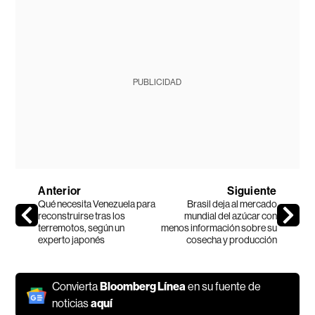
PUBLICIDAD
Anterior
Siguiente
Qué necesita Venezuela para
Brasil deja al mercado
reconstruirse tras los
mundial del azúcar con
terremotos, según un
menos información sobre su
experto japonés
cosecha y producción
Convierta
Bloomberg Línea
en su fuente de
noticias
aquí