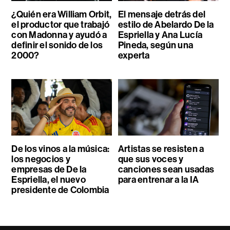
¿Quién era William Orbit,
El mensaje detrás del
el productor que trabajó
estilo de Abelardo De la
con Madonna y ayudó a
Espriella y Ana Lucía
definir el sonido de los
Pineda, según una
2000?
experta
De los vinos a la música:
Artistas se resisten a
los negocios y
que sus voces y
empresas de De la
canciones sean usadas
Espriella, el nuevo
para entrenar a la IA
presidente de Colombia