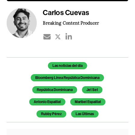
Carlos Cuevas
Breaking Content Producer
Temas de este artículo
Las noticias del día
Bloomberg Línea República Dominicana
República Dominicana
Jet Set
Antonio Espaillat
Maribel Espaillat
Rubby Pérez
Las Últimas