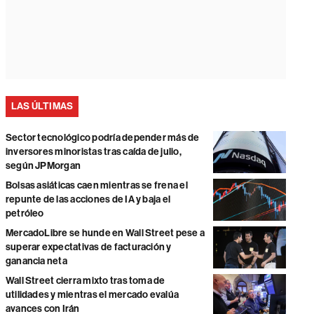
LAS ÚLTIMAS
Sector tecnológico podría depender más de
inversores minoristas tras caída de julio,
según JPMorgan
Bolsas asiáticas caen mientras se frena el
repunte de las acciones de IA y baja el
petróleo
MercadoLibre se hunde en Wall Street pese a
superar expectativas de facturación y
ganancia neta
Wall Street cierra mixto tras toma de
utilidades y mientras el mercado evalúa
avances con Irán