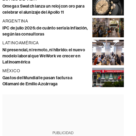
Omega x Swatch lanza un reloj con oro para
celebrar el alunizaje del Apollo 11
ARGENTINA
IPC de julio 2026: de cuánto sería la inflación,
según las consultoras
LATINOAMÉRICA
Ni presencial, ni remoto, ni híbrido: el nuevo
modelo laboral que WeWork ve crecer en
Latinoamérica
MÉXICO
Gastos del Mundial le pasan factura a
Ollamani de Emilio Azcárraga
PUBLICIDAD