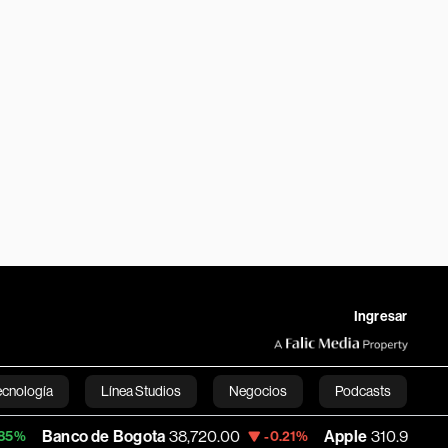
Ingresar
ecnología
Línea Studios
Negocios
Podcasts
 de Bogota
38,720.00
Apple
310.94
USD
-0.21%
+0.55%
English