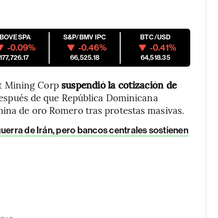
IBOVESPA
S&P/BMV IPC
BTC/USD
-0.09%
-0.46%
-0.41%
177,726.17
66,525.18
64,518.35
t Mining Corp
suspendió la cotización de
después de que República Dominicana
mina de oro Romero tras protestas masivas.
uerra de Irán, pero bancos centrales sostienen