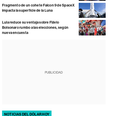
Fragmento de un cohete Falcon 9 de SpaceX
impacta la superficie de la Luna
Lula reduce su ventaja sobre Flávio
Bolsonaro rumbo a las elecciones, según
nueva encuesta
PUBLICIDAD
NOTICIAS DEL DÓLAR HOY