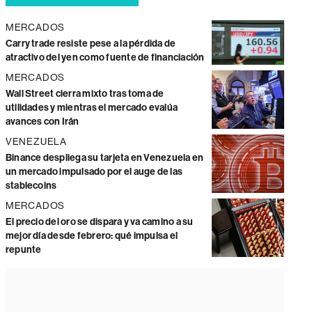
MERCADOS
Carry trade resiste pese a la pérdida de
atractivo del yen como fuente de financiación
MERCADOS
Wall Street cierra mixto tras toma de
utilidades y mientras el mercado evalúa
avances con Irán
VENEZUELA
Binance despliega su tarjeta en Venezuela en
un mercado impulsado por el auge de las
stablecoins
MERCADOS
El precio del oro se dispara y va camino a su
mejor día desde febrero: qué impulsa el
repunte