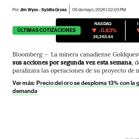
Por
Jim Wyss - Sybilla Gross
05 de mayo, 2026 | 02:03 PM
NASDAQ
-0.83%
ÚLTIMAS
COTIZACIONES
26,363.44
Bloomberg — La minera canadiense Goldques
sus acciones por segunda vez esta semana
, 
paralizara las operaciones de su proyecto de 
Ver más:
Precio del oro se desploma 13% con la g
demanda