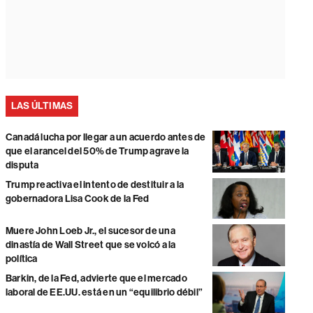
LAS ÚLTIMAS
Canadá lucha por llegar a un acuerdo antes de
que el arancel del 50% de Trump agrave la
disputa
Trump reactiva el intento de destituir a la
gobernadora Lisa Cook de la Fed
Muere John Loeb Jr., el sucesor de una
dinastía de Wall Street que se volcó a la
política
Barkin, de la Fed, advierte que el mercado
laboral de EE.UU. está en un “equilibrio débil”