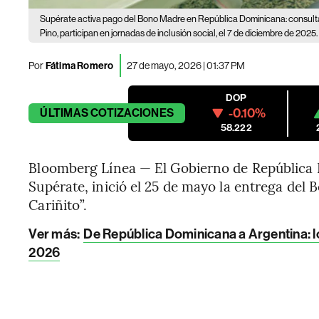
Supérate activa pago del Bono Madre en República Dominicana: consulta 
Pino, participan en jornadas de inclusión social, el 7 de diciembre de 2025.
Por
Fátima Romero
27 de mayo, 2026 | 01:37 PM
DOP
-0.10%
ÚLTIMAS
COTIZACIONES
58.222
Bloomberg Línea — El Gobierno de República 
Supérate, inició el 25 de mayo la entrega de
Cariñito”.
Ver más:
De República Dominicana a Argentina: l
2026