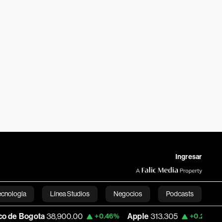
Ingresar
ecnología
Línea Studios
Negocios
Podcasts
ta
38,900.00
Apple
313.305
USD COP
+0.46%
+0.25%
English