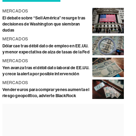
MERCADOS
El debate sobre “Sell América” resurge tras
decisiones de Washington que siembran
dudas
MERCADOS
Dólar cae tras débil dato de empleo en EE.UU.
y menor expectativa de alza de tasas de la Fed
MERCADOS
Yen avanza tras el débil dato laboral de EE.UU.
y crece la alerta por posible intervención
MERCADOS
Vender euros para comprar yenes aumenta el
riesgo geopolítico, advierte BlackRock