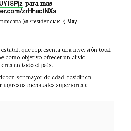
para más
yUY18Pjz
tter.com/zrHhactNXs
ominicana (@PresidenciaRD)
May
 estatal, que representa una inversión total
e como objetivo ofrecer un alivio
res en todo el país.
 deben ser mayor de edad, residir en
r ingresos mensuales superiores a