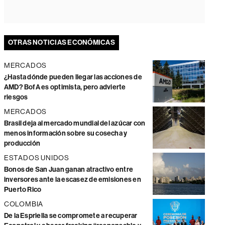
OTRAS NOTICIAS ECONÓMICAS
MERCADOS
¿Hasta dónde pueden llegar las acciones de
AMD? BofA es optimista, pero advierte
riesgos
MERCADOS
Brasil deja al mercado mundial del azúcar con
menos información sobre su cosecha y
producción
ESTADOS UNIDOS
Bonos de San Juan ganan atractivo entre
inversores ante la escasez de emisiones en
Puerto Rico
COLOMBIA
De la Espriella se compromete a recuperar