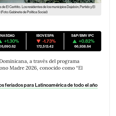
de El Cariñito.
Los residentes de los municipios Dajabón, Partido y El
(Foto: Gabinete de Política Social)
NASDAQ
IBOVESPA
S&P/BMV IPC
+1.30%
-1.73%
+0.82%
26,690.62
172,513.42
66,938.64
Dominicana, a través del programa
l Bono Madre 2026, conocido como “El
os feriados para Latinoamérica de todo el año