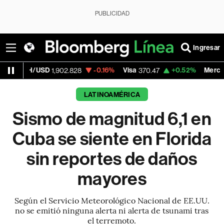
PUBLICIDAD
Ingresar
USD
-0.16%
Visa
+0.52%
MercadoLibre
1,902.828
370.47
1,82
LATINOAMÉRICA
Sismo de magnitud 6,1 en
Cuba se siente en Florida
sin reportes de daños
mayores
Según el Servicio Meteorológico Nacional de EE.UU.
no se emitió ninguna alerta ni alerta de tsunami tras
el terremoto.