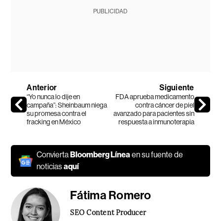
PUBLICIDAD
Anterior
Siguiente
“Yo nunca lo dije en
FDA aprueba medicamento
campaña”: Sheinbaum niega
contra cáncer de piel
su promesa contra el
avanzado para pacientes sin
fracking en México
respuesta a inmunoterapia
Convierta
Bloomberg Línea
en su fuente de
noticias
aquí
Fátima Romero
SEO Content Producer