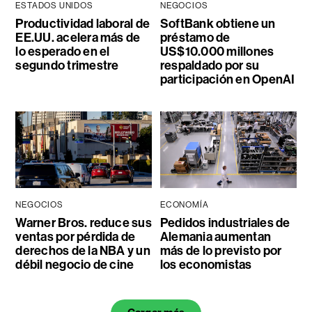
ESTADOS UNIDOS
NEGOCIOS
Productividad laboral de
SoftBank obtiene un
EE.UU. acelera más de
préstamo de
lo esperado en el
US$10.000 millones
segundo trimestre
respaldado por su
participación en OpenAI
NEGOCIOS
ECONOMÍA
Warner Bros. reduce sus
Pedidos industriales de
ventas por pérdida de
Alemania aumentan
derechos de la NBA y un
más de lo previsto por
débil negocio de cine
los economistas