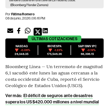
bandera cubana en una calle de La Habana, Cuba.
(Bloomberg/Yander Zamora)
Por
Fátima Romero
08 de junio, 2026 | 06:16 PM
ÚLTIMAS
COTIZACIONES
NASDAQ
IBOVESPA
S&P/BMV IPC
-0.06%
-1.23%
-0.19%
26,348.35
175,546.36
66,396.15
Bloomberg Línea — Un terremoto de magnitud
6,1 sacudió este lunes las aguas cercanas a la
costa occidental de Cuba, reportó el Servicio
Geológico de Estados Unidos (USGS).
Ver más:
El déficit de seguros ante desastres
supera los US$420.000 millones a nivel mundial