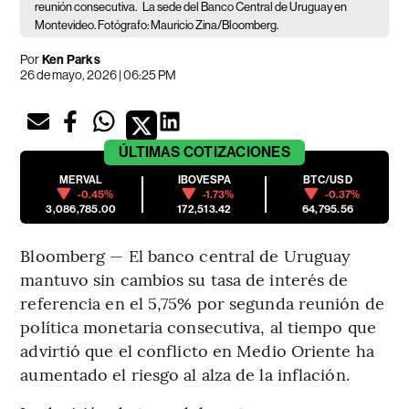
reunión consecutiva.
La sede del Banco Central de Uruguay en
Montevideo. Fotógrafo: Mauricio Zina/Bloomberg.
Por
Ken Parks
26 de mayo, 2026 | 06:25 PM
ÚLTIMAS
COTIZACIONES
MERVAL
IBOVESPA
BTC/USD
-0.45%
-1.73%
-0.37%
3,086,785.00
172,513.42
64,795.56
Bloomberg — El banco central de Uruguay
mantuvo sin cambios su tasa de interés de
referencia en el 5,75% por segunda reunión de
política monetaria consecutiva, al tiempo que
advirtió que el conflicto en Medio Oriente ha
aumentado el riesgo al alza de la inflación.