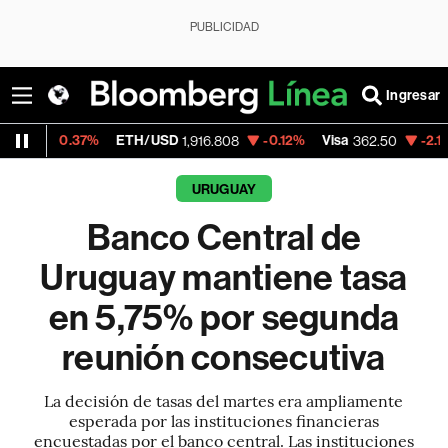
PUBLICIDAD
Ingresar
37%
ETH/USD
-0.12%
Visa
-2.15%
Mercad
1,916.808
362.50
URUGUAY
Banco Central de
Uruguay mantiene tasa
en 5,75% por segunda
reunión consecutiva
La decisión de tasas del martes era ampliamente
esperada por las instituciones financieras
encuestadas por el banco central. Las instituciones