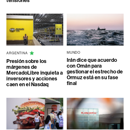
tensiones
MUNDO
ARGENTINA
Irán dice que acuerdo
Presión sobre los
con Omán para
márgenes de
gestionar el estrecho de
MercadoLibre inquieta a
Ormuz está en su fase
inversores y acciones
final
caen en el Nasdaq