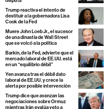
disputa
Trump reactiva el intento de
destituir a la gobernadora Lisa
Cook de la Fed
Muere John Loeb Jr., el sucesor
de una dinastía de Wall Street
que se volcó a la política
Barkin, de la Fed, advierte que el
mercado laboral de EE.UU. está
en un “equilibrio débil”
Yen avanza tras el débil dato
laboral de EE.UU. y crece la
alerta por posible intervención
Trump dice que avanzan las
negociaciones sobre Ormuz
mientras Irán evalúa veto a