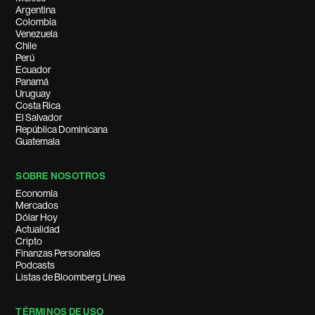
Argentina
Colombia
Venezuela
Chile
Perú
Ecuador
Panamá
Uruguay
Costa Rica
El Salvador
República Dominicana
Guatemala
SOBRE NOSOTROS
Economía
Mercados
Dólar Hoy
Actualidad
Cripto
Finanzas Personales
Podcasts
Listas de Bloomberg Línea
TÉRMINOS DE USO