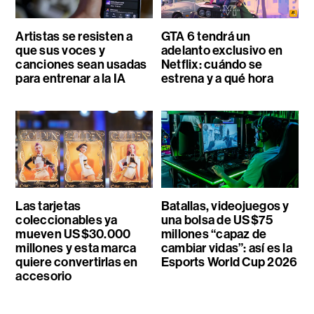
Artistas se resisten a
GTA 6 tendrá un
que sus voces y
adelanto exclusivo en
canciones sean usadas
Netflix: cuándo se
para entrenar a la IA
estrena y a qué hora
Las tarjetas
Batallas, videojuegos y
coleccionables ya
una bolsa de US$75
mueven US$30.000
millones “capaz de
millones y esta marca
cambiar vidas”: así es la
quiere convertirlas en
Esports World Cup 2026
accesorio