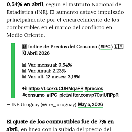
0,54% en abril
, según el Instituto Nacional de
Estadística (INE). El aumento estuvo impulsado
principalmente por el encarecimiento de los
combustibles en el marco del conflicto en
Medio Oriente.
🆕 Índice de Precios del Consumo (
) 🇺🇾
#IPC
🗓️ Abril 2026
📊 Var. mensual: 0,54%
📊 Var. Anual: 2,23%
📊 Var. últ. 12 meses: 3,16%
📲
https://t.co/xuCUHMqaFR
#precios
#consumo
#IPC
pic.twitter.com/p70s1URPpR
— INE Uruguay (@ine_uruguay)
May 5, 2026
El ajuste de los combustibles fue de 7% en
abril
, en línea con la subida del precio del