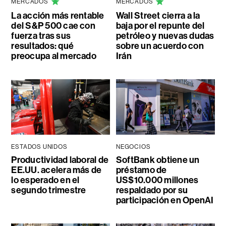
MERCADOS
MERCADOS
La acción más rentable
Wall Street cierra a la
del S&P 500 cae con
baja por el repunte del
fuerza tras sus
petróleo y nuevas dudas
resultados: qué
sobre un acuerdo con
preocupa al mercado
Irán
ESTADOS UNIDOS
NEGOCIOS
Productividad laboral de
SoftBank obtiene un
EE.UU. acelera más de
préstamo de
lo esperado en el
US$10.000 millones
segundo trimestre
respaldado por su
participación en OpenAI