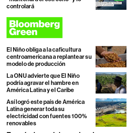
controlará
El Niño obliga a la caficultura
centroamericana a replantear su
modelo de producción
La ONU advierte que El Niño
podría agravar el hambre en
América Latina y el Caribe
Así logró este país de América
Latina generar toda su
electricidad con fuentes 100%
renovables