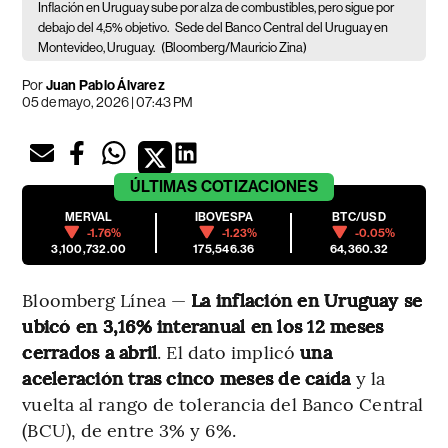
Inflación en Uruguay sube por alza de combustibles, pero sigue por
debajo del 4,5% objetivo.
Sede del Banco Central del Uruguay en
Montevideo, Uruguay.
(Bloomberg/Mauricio Zina)
Por
Juan Pablo Álvarez
05 de mayo, 2026 | 07:43 PM
ÚLTIMAS
COTIZACIONES
MERVAL
IBOVESPA
BTC/USD
-1.76%
-1.23%
-0.05%
3,100,732.00
175,546.36
64,360.32
Bloomberg Línea —
La inflación en Uruguay se
ubicó en 3,16% interanual en los 12 meses
cerrados a abril
. El dato implicó
una
aceleración tras cinco meses de caída
y la
vuelta al rango de tolerancia del Banco Central
(BCU), de entre 3% y 6%.