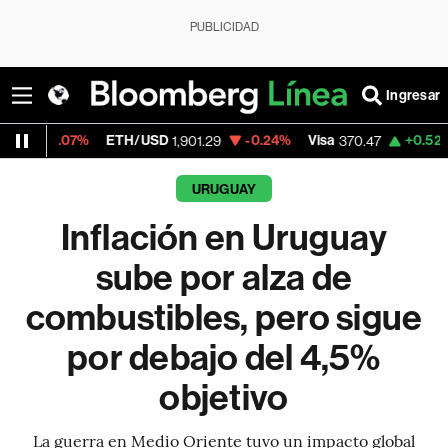
PUBLICIDAD
Ingresar
%
ETH/USD
-0.24%
Visa
+0.52%
MercadoLi
1,901.29
370.47
URUGUAY
Inflación en Uruguay
sube por alza de
combustibles, pero sigue
por debajo del 4,5%
objetivo
La guerra en Medio Oriente tuvo un impacto global