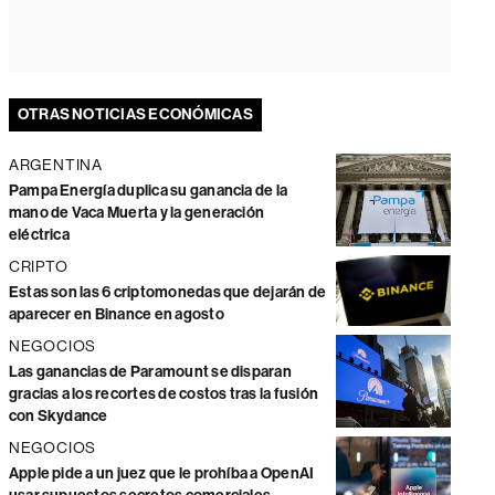
OTRAS NOTICIAS ECONÓMICAS
ARGENTINA
Pampa Energía duplica su ganancia de la
mano de Vaca Muerta y la generación
eléctrica
CRIPTO
Estas son las 6 criptomonedas que dejarán de
aparecer en Binance en agosto
NEGOCIOS
Las ganancias de Paramount se disparan
gracias a los recortes de costos tras la fusión
con Skydance
NEGOCIOS
Apple pide a un juez que le prohíba a OpenAI