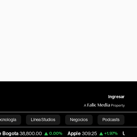
Ingresar
ecnología
Línea Studios
Negocios
Podcasts
8,800.00
Apple
309.25
USD COP
3,195.
0.00%
+1.97%
English