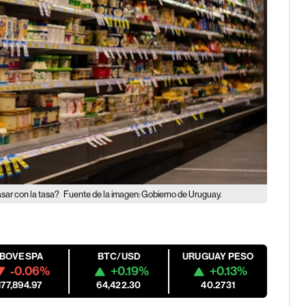
asar con la tasa?
Fuente de la imagen: Gobierno de Uruguay.
IBOVESPA
BTC/USD
URUGUAY PESO
-0.06%
+0.19%
+0.13%
177,894.97
64,422.30
40.2731