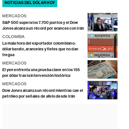
NOTICIAS DEL DÓLAR HOY
MERCADOS
S&P 500 supera los 7.700 puntos y el Dow
Jones alcanza un récord por avances con Irán
COLOMBIA
La mala hora del exportador colombiano:
dólar barato, aranceles y fletes que no dan
tregua
MERCADOS
El yen enfrenta una prueba clave en los 155
por dólar tras la intervención histórica
MERCADOS
Dow Jones alcanza un récord mientras cae el
petróleo por señales de alivio desde Irán