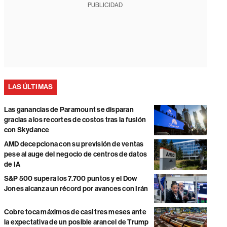
PUBLICIDAD
LAS ÚLTIMAS
Las ganancias de Paramount se disparan
gracias a los recortes de costos tras la fusión
con Skydance
AMD decepciona con su previsión de ventas
pese al auge del negocio de centros de datos
de IA
S&P 500 supera los 7.700 puntos y el Dow
Jones alcanza un récord por avances con Irán
Cobre toca máximos de casi tres meses ante
la expectativa de un posible arancel de Trump