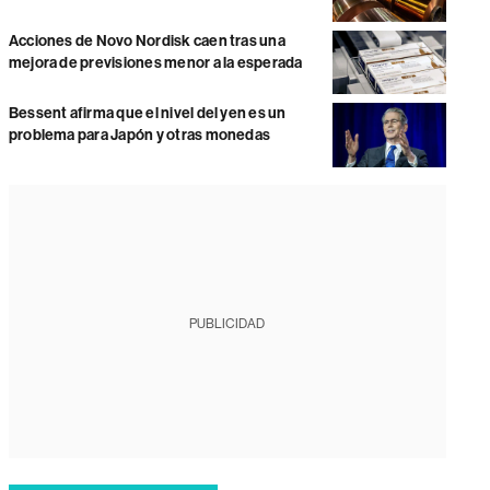
Acciones de Novo Nordisk caen tras una
mejora de previsiones menor a la esperada
Bessent afirma que el nivel del yen es un
problema para Japón y otras monedas
PUBLICIDAD