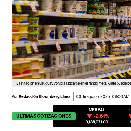
La inflación en Uruguay volvió a ubicarse en el rango meta: ¿qué puede p
Por
Redacción Bloomberg Línea
06 de agosto, 2025 | 09:06 AM
MERVAL
-2.61%
ÚLTIMAS
COTIZACIONES
3,188,971.00