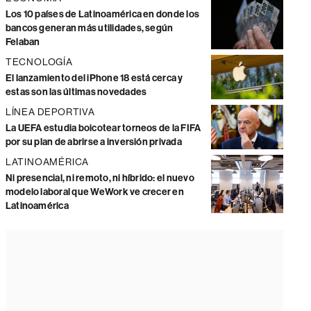
Los 10 países de Latinoamérica en donde los
bancos generan más utilidades, según
Felaban
TECNOLOGÍA
El lanzamiento del iPhone 18 está cerca y
estas son las últimas novedades
LÍNEA DEPORTIVA
La UEFA estudia boicotear torneos de la FIFA
por su plan de abrirse a inversión privada
LATINOAMÉRICA
Ni presencial, ni remoto, ni híbrido: el nuevo
modelo laboral que WeWork ve crecer en
Latinoamérica