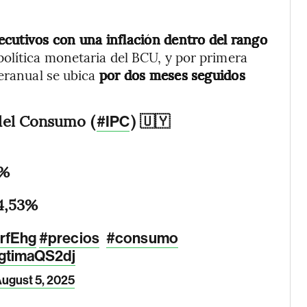
cutivos con una inflación dentro del rango
política monetaria del BCU, y por primera
teranual se ubica
por dos meses seguidos
del Consumo (
) 🇺🇾
#IPC
5%
 4,53%
WrfEhg
#precios
#consumo
/gtimaQS2dj
ugust 5, 2025