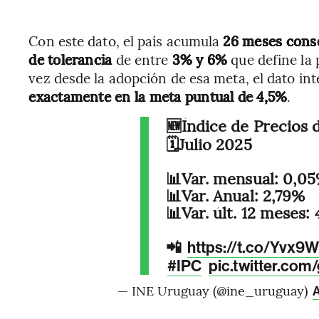
Con este dato, el país acumula
26 meses conse
de tolerancia
de entre
3% y 6%
que define la 
vez desde la adopción de esa meta, el dato in
exactamente en la meta puntual de 4,5%
.
🆕Índice de Precios 
🗓️Julio 2025
📊Var. mensual: 0,0
📊Var. Anual: 2,79%
📊Var. últ. 12 meses:
📲
https://t.co/Yvx9
#IPC
pic.twitter.com
— INE Uruguay (@ine_uruguay)
A