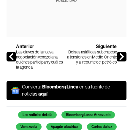
PUBLICIDAD
Anterior
Siguiente
Las claves de la nueva
Bolsas asiáticas suben pese
negociación venezolana:
a tensiones en Medio Oriente
quiénes participan y cuál es
y al repunte del petróleo
la agenda
Convierta
Bloomberg Línea
en su fuente de
noticias
aquí
Temas de este artículo
Las noticias del día
Bloomberg Línea Venezuela
Venezuela
Apagón eléctrico
Cortes de luz