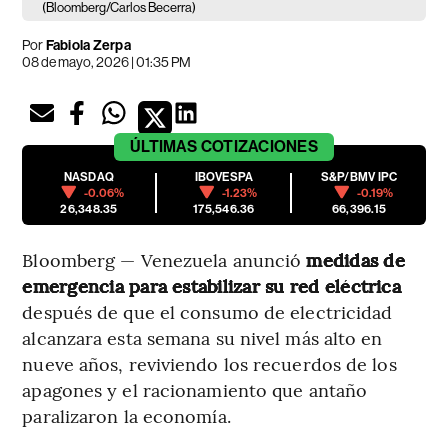
(Bloomberg/Carlos Becerra)
Por
Fabiola Zerpa
08 de mayo, 2026 | 01:35 PM
ÚLTIMAS
COTIZACIONES
NASDAQ
IBOVESPA
S&P/BMV IPC
-0.06%
-1.23%
-0.19%
26,348.35
175,546.36
66,396.15
Bloomberg — Venezuela anunció
medidas de
emergencia para estabilizar su red eléctrica
después de que el consumo de electricidad
alcanzara esta semana su nivel más alto en
nueve años, reviviendo los recuerdos de los
apagones y el racionamiento que antaño
paralizaron la economía.