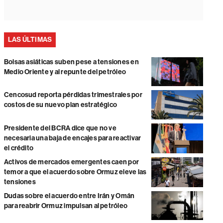
LAS ÚLTIMAS
Bolsas asiáticas suben pese a tensiones en
Medio Oriente y al repunte del petróleo
Cencosud reporta pérdidas trimestrales por
costos de su nuevo plan estratégico
Presidente del BCRA dice que no ve
necesaria una baja de encajes para reactivar
el crédito
Activos de mercados emergentes caen por
temor a que el acuerdo sobre Ormuz eleve las
tensiones
Dudas sobre el acuerdo entre Irán y Omán
para reabrir Ormuz impulsan al petróleo