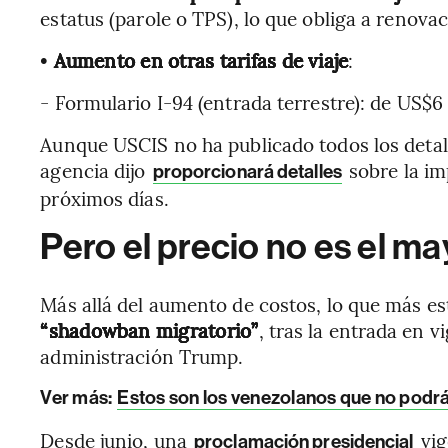
estatus (parole o TPS), lo que obliga a renova
•
Aumento en otras tarifas de viaje
:
- Formulario I-94 (entrada terrestre): de US$6
Aunque USCIS no ha publicado todos los detall
agencia dijo
sobre la im
proporcionará detalles
próximos días.
Pero el precio no es el m
Más allá del aumento de costos, lo que más es
“shadowban migratorio”
, tras la entrada en v
administración Trump.
Ver más
:
Estos son los venezolanos que no podrá
Desde junio, una
vig
proclamación presidencial