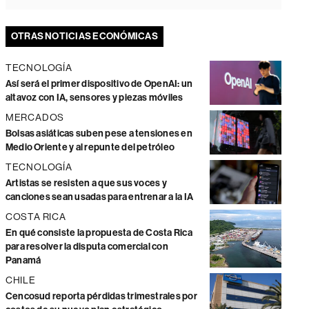
OTRAS NOTICIAS ECONÓMICAS
TECNOLOGÍA
Así será el primer dispositivo de OpenAI: un
altavoz con IA, sensores y piezas móviles
MERCADOS
Bolsas asiáticas suben pese a tensiones en
Medio Oriente y al repunte del petróleo
TECNOLOGÍA
Artistas se resisten a que sus voces y
canciones sean usadas para entrenar a la IA
COSTA RICA
En qué consiste la propuesta de Costa Rica
para resolver la disputa comercial con
Panamá
CHILE
Cencosud reporta pérdidas trimestrales por