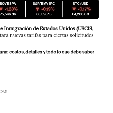
IBOVESPA
S&P/BMV IPC
BTC/USD
-1.23%
-0.19%
-0.17%
175,546.36
66,396.15
64,280.00
 e Inmigración de Estados Unidos (USCIS,
á nuevas tarifas para ciertas solicitudes
cana: costos, detalles y todo lo que debe saber
IDAD