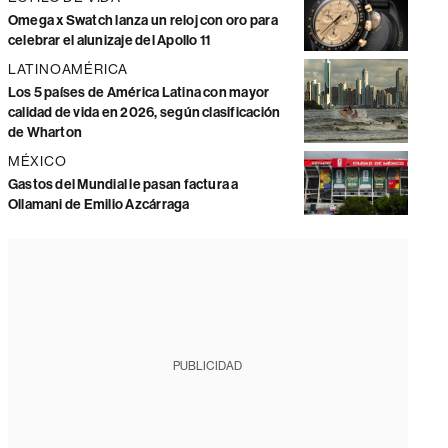
Omega x Swatch lanza un reloj con oro para
celebrar el alunizaje del Apollo 11
LATINOAMÉRICA
Los 5 países de América Latina con mayor
calidad de vida en 2026, según clasificación
de Wharton
MÉXICO
Gastos del Mundial le pasan factura a
Ollamani de Emilio Azcárraga
PUBLICIDAD