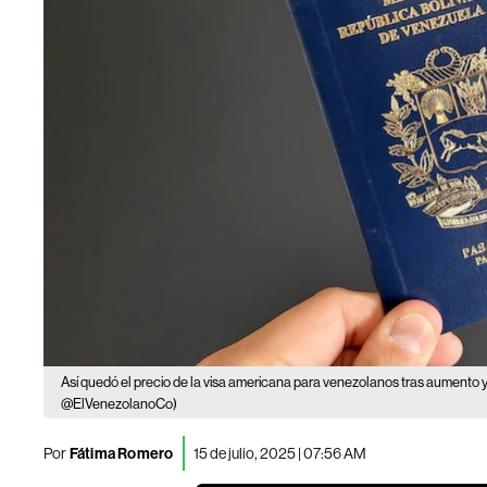
Así quedó el precio de la visa americana para venezolanos tras aumento 
@ElVenezolanoCo)
Por
Fátima Romero
15 de julio, 2025 | 07:56 AM