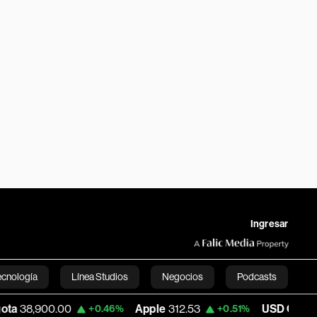
Ingresar
ecnología
Línea Studios
Negocios
Podcasts
900.00
Apple
312.53
USD COP
3,159.39
+0.46%
+0.51%
English