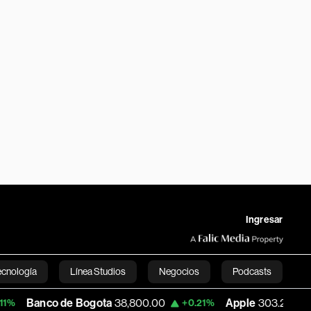
Ingresar
ecnología
Línea Studios
Negocios
Podcasts
de Bogota
38,800.00
Apple
303.27
USD 
+0.21%
-1.74%
English