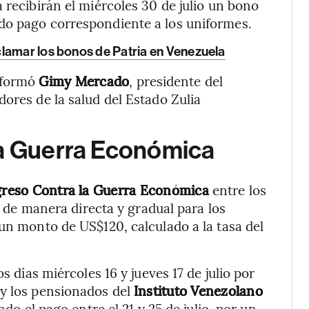
 recibirán el miércoles 30 de julio un bono
do pago correspondiente a los uniformes.
lamar los bonos de Patria en Venezuela
informó
Gimy Mercado
, presidente del
ores de la salud del Estado Zulia
la Guerra Económica
greso Contra la Guerra Económica
entre los
o, de manera directa y gradual para los
 un monto de US$120, calculado a la tasa del
s días miércoles 16 y jueves 17 de julio por
 y los pensionados del
Instituto Venezolano
do el pago entre el 21 y 25 de julio, por un