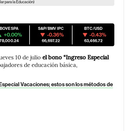
ular para la Educación)
IBOVESPA
S&P/BMV IPC
BTC/USD
+0.00%
-0.36%
-0.43%
178,000.24
66,697.22
63,466.72
ueves 10 de julio
el bono “Ingreso Especial
bajadores de educación básica,
Especial Vacaciones; estos son los métodos de