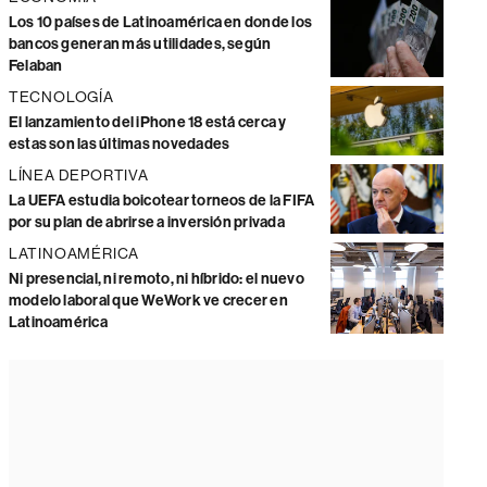
Los 10 países de Latinoamérica en donde los
bancos generan más utilidades, según
Felaban
TECNOLOGÍA
El lanzamiento del iPhone 18 está cerca y
estas son las últimas novedades
LÍNEA DEPORTIVA
La UEFA estudia boicotear torneos de la FIFA
por su plan de abrirse a inversión privada
LATINOAMÉRICA
Ni presencial, ni remoto, ni híbrido: el nuevo
modelo laboral que WeWork ve crecer en
Latinoamérica