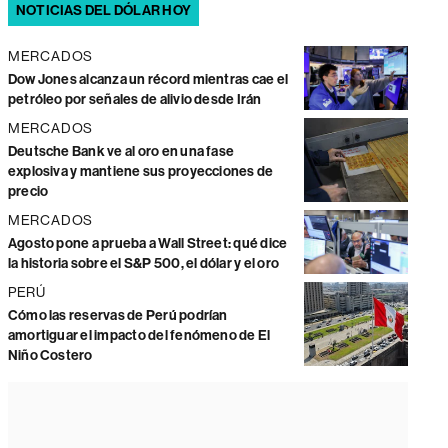
NOTICIAS DEL DÓLAR HOY
MERCADOS
Dow Jones alcanza un récord mientras cae el
petróleo por señales de alivio desde Irán
MERCADOS
Deutsche Bank ve al oro en una fase
explosiva y mantiene sus proyecciones de
precio
MERCADOS
Agosto pone a prueba a Wall Street: qué dice
la historia sobre el S&P 500, el dólar y el oro
PERÚ
Cómo las reservas de Perú podrían
amortiguar el impacto del fenómeno de El
Niño Costero