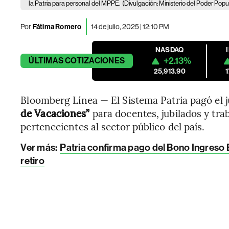
la Patria para personal del MPPE.
(Divulgación: Ministerio del Poder Pop
Por
Fátima Romero
14 de julio, 2025 | 12:10 PM
NASDAQ
+2.13%
ÚLTIMAS
COTIZACIONES
25,913.90
Bloomberg Línea — El Sistema Patria pagó el j
de Vacaciones”
para docentes, jubilados y tra
pertenecientes al sector público del país.
Ver más
:
Patria confirma pago del Bono Ingreso 
retiro