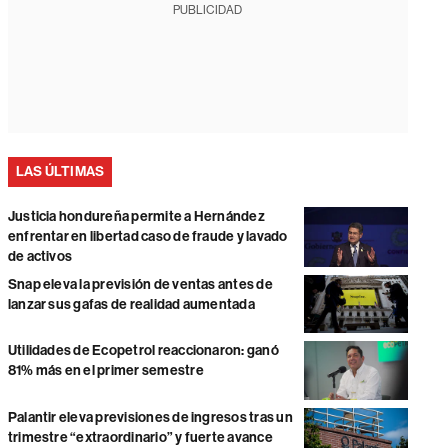
PUBLICIDAD
LAS ÚLTIMAS
Justicia hondureña permite a Hernández
enfrentar en libertad caso de fraude y lavado
de activos
Snap eleva la previsión de ventas antes de
lanzar sus gafas de realidad aumentada
Utilidades de Ecopetrol reaccionaron: ganó
81% más en el primer semestre
Palantir eleva previsiones de ingresos tras un
trimestre “extraordinario” y fuerte avance