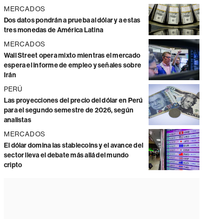
MERCADOS
Dos datos pondrán a prueba al dólar y a estas
tres monedas de América Latina
MERCADOS
Wall Street opera mixto mientras el mercado
espera el informe de empleo y señales sobre
Irán
PERÚ
Las proyecciones del precio del dólar en Perú
para el segundo semestre de 2026, según
analistas
MERCADOS
El dólar domina las stablecoins y el avance del
sector lleva el debate más allá del mundo
cripto