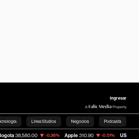
Ingresar
ecnología
Línea Studios
Negocios
Podcasts
,580.00
Apple
310.90
USD COP
3,154.60
-0.36%
-0.01%
English