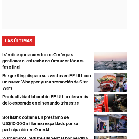
LAS ÚLTIMAS
Irán dice que acuerdo con Omán para
gestionar el estrecho de Ormuz está en su
fase final
Burger King dispara sus ventas en EE.UU. con
un nuevo Whopper y una promoción de Star
Wars
Productividad laboral de EE.UU. acelera más
de lo esperado en el segundo trimestre
SoftBank obtiene un préstamo de
US$10.000 millones respaldado por su
participación en OpenAI
Warner Bros. reduce sus ventas por pérdida