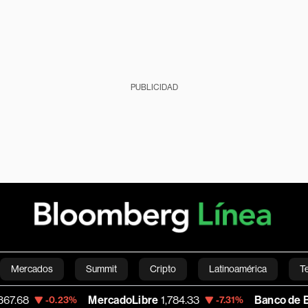
PUBLICIDAD
Mercados
Summit
Cripto
Latinoamérica
T
MercadoLibre
1,784.33
Banco de Bogota
38
-0.23%
-7.31%
Green
Economía
Estilo de vida
Mundo
Videos