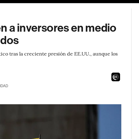
n a inversores en medio
idos
tico tras la creciente presión de EE.UU., aunque los
21
IDAD