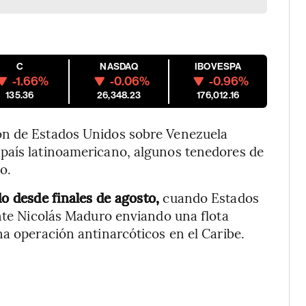
C
NASDAQ
IBOVESPA
-1.66%
-0.06%
-0.96%
135.36
26,348.23
176,012.16
ón de Estados Unidos sobre Venezuela
país latinoamericano, algunos tenedores de
o.
o desde finales de agosto,
cuando Estados
ente Nicolás Maduro enviando una flota
na operación antinarcóticos en el Caribe.