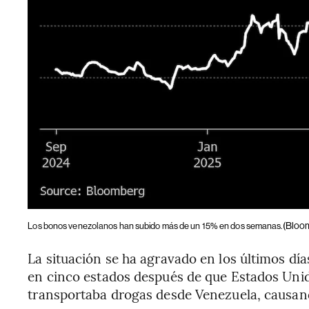
(Bloo
Los bonos venezolanos han subido más de un 15% en dos semanas.
La situación se ha agravado en los últimos dí
en cinco estados después de que Estados Unid
transportaba drogas desde Venezuela, causand