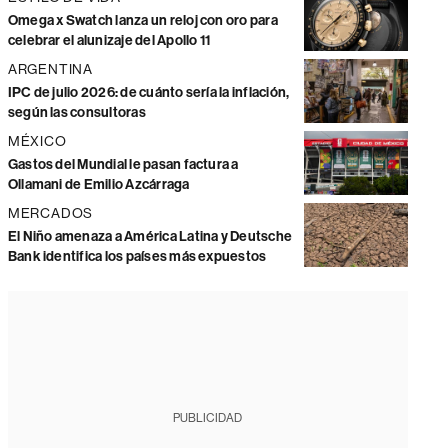
Omega x Swatch lanza un reloj con oro para
celebrar el alunizaje del Apollo 11
ARGENTINA
IPC de julio 2026: de cuánto sería la inflación,
según las consultoras
MÉXICO
Gastos del Mundial le pasan factura a
Ollamani de Emilio Azcárraga
MERCADOS
El Niño amenaza a América Latina y Deutsche
Bank identifica los países más expuestos
PUBLICIDAD