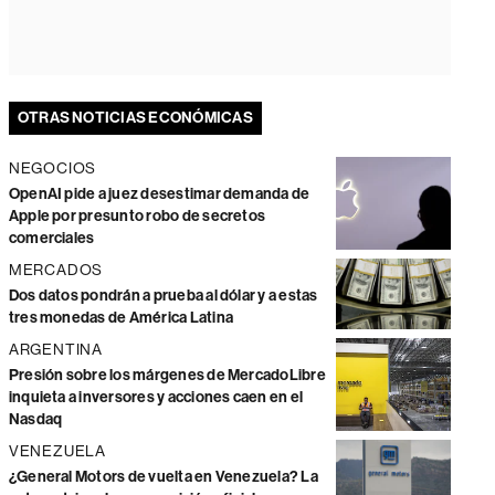
OTRAS NOTICIAS ECONÓMICAS
NEGOCIOS
OpenAI pide a juez desestimar demanda de
Apple por presunto robo de secretos
comerciales
MERCADOS
Dos datos pondrán a prueba al dólar y a estas
tres monedas de América Latina
ARGENTINA
Presión sobre los márgenes de MercadoLibre
inquieta a inversores y acciones caen en el
Nasdaq
VENEZUELA
¿General Motors de vuelta en Venezuela? La