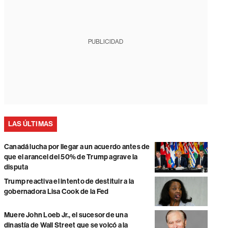
PUBLICIDAD
LAS ÚLTIMAS
Canadá lucha por llegar a un acuerdo antes de
que el arancel del 50% de Trump agrave la
disputa
Trump reactiva el intento de destituir a la
gobernadora Lisa Cook de la Fed
Muere John Loeb Jr., el sucesor de una
dinastía de Wall Street que se volcó a la