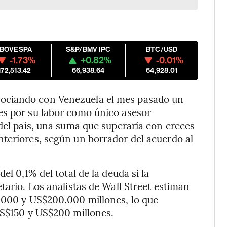
IBOVESPA
S&P/BMV IPC
BTC/USD
-1.73%
+0.82%
-0.01%
172,513.42
66,938.64
64,928.01
ociando con Venezuela el mes pasado un
es por su labor como único asesor
 del país, una suma que superaría con creces
nteriores, según un borrador del acuerdo al
el 0,1% del total de la deuda si la
tario. Los analistas de Wall Street estiman
0.000 y US$200.000 millones, lo que
US$150 y US$200 millones.