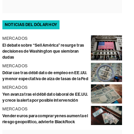
NOTICIAS DEL DÓLAR HOY
MERCADOS
El debate sobre “Sell América” resurge tras
decisiones de Washington que siembran
dudas
MERCADOS
Dólar cae tras débil dato de empleo en EE.UU.
y menor expectativa de alza de tasas de la Fed
MERCADOS
Yen avanza tras el débil dato laboral de EE.UU.
y crece la alerta por posible intervención
MERCADOS
Vender euros para comprar yenes aumenta el
riesgo geopolítico, advierte BlackRock