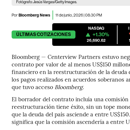
Fotógrafo: Jesús Vargas/Getty Images.
Por
Bloomberg News
11 de junio, 2026 | 08:30 PM
NASDAQ
+1.30%
ÚLTIMAS
COTIZACIONES
26,690.62
Bloomberg — Centerview Partners estuvo neg
contrato por valor de al menos US$150 millon
financiero en la reestructuración de la deuda
los pagos realizados en acuerdos soberanos a
que tuvo acceso
Bloomberg
.
El borrador del contrato incluía una comisión d
reestructuración tiene éxito, sin un tope mone
que la deuda del país asciende a entre US$15
significa que la comisión ascendería a entre 