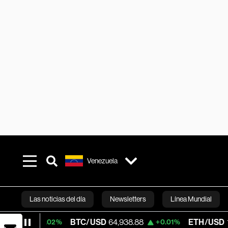
Venezuela
Las noticias del día
Newsletters
Línea Mundial
BTC/USD
64,938.88
ETH/USD
1,914.198
+0.02%
+0.01%
Bloomberg 