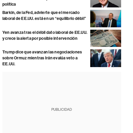
política
Barkin, de la Fed, advierte que el mercado
laboral de EE.UU. está en un “equilibrio débil”
Yen avanza tras el débil dato laboral de EE.UU.
y crece la alerta por posible intervención
Trump dice que avanzan las negociaciones
sobre Ormuz mientras Irán evalúa veto a
EE.UU.
PUBLICIDAD