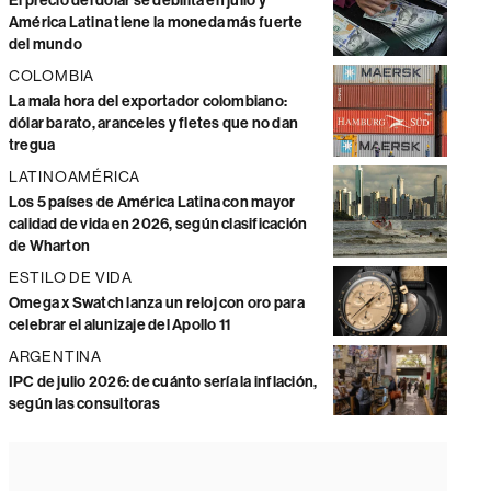
El precio del dólar se debilita en julio y
América Latina tiene la moneda más fuerte
del mundo
COLOMBIA
La mala hora del exportador colombiano:
dólar barato, aranceles y fletes que no dan
tregua
LATINOAMÉRICA
Los 5 países de América Latina con mayor
calidad de vida en 2026, según clasificación
de Wharton
ESTILO DE VIDA
Omega x Swatch lanza un reloj con oro para
celebrar el alunizaje del Apollo 11
ARGENTINA
IPC de julio 2026: de cuánto sería la inflación,
según las consultoras